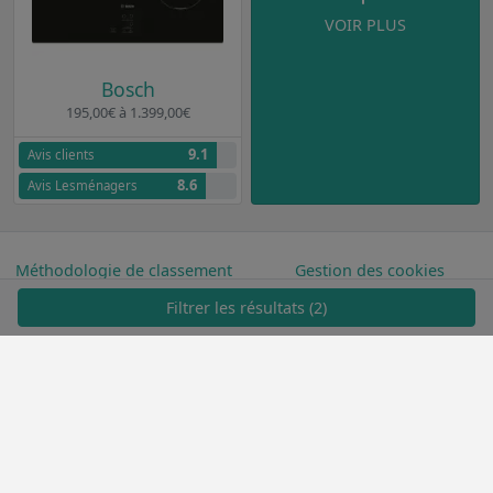
VOIR PLUS
Bosch
195,00€ à 1.399,00€
9.1
Avis clients
8.6
Avis Lesménagers
Méthodologie de classement
Gestion des cookies
Filtrer les résultats (2)
FAQ & contact
Mentions légales
© 2026 Lesménagers
Le site contient des liens d'affiliation. Cela signifie que si vous cliquez
sur certains liens et effectuez un achat, nous pourrions recevoir une
commission sans frais supplémentaires pour vous.
Ces commissions nous aident à maintenir la qualité et l'indépendance