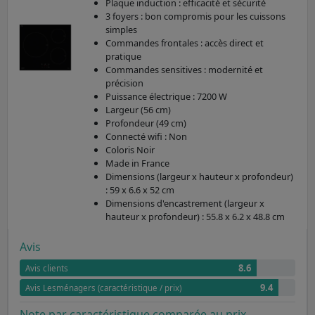
Plaque induction : efficacité et sécurité
3 foyers : bon compromis pour les cuissons
simples
Commandes frontales : accès direct et
pratique
Commandes sensitives : modernité et
précision
Puissance électrique : 7200 W
Largeur (56 cm)
Profondeur (49 cm)
Connecté wifi : Non
Coloris Noir
Made in France
Dimensions (largeur x hauteur x profondeur)
: 59 x 6.6 x 52 cm
Dimensions d'encastrement (largeur x
hauteur x profondeur) : 55.8 x 6.2 x 48.8 cm
Avis
8.6
Avis clients
9.4
Avis Lesménagers (caractéristique / prix)
Note par caractéristique comparée au prix