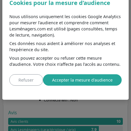
Cookies pour la mesure d’audience
à partir de 419,99€ à 419,99€
Notée
7.9/10 par la rédaction
, découvrez
Nous utilisons uniquement les cookies Google Analytics
la plaque de cuisson Sauter SPI4361B
aux
pour mesurer l’audience et comprendre comment
caractéristiques principales suivantes :
Lesménagers.com est utilisé (pages consultées, temps
Plaque induction : efficacité et sécurité
de lecture, navigation).
3 foyers : bon compromis pour les cuissons
Ces données nous aident à améliorer nos analyses et
simples
l’expérience du site.
Commandes frontales : accès direct et
pratique
Vous pouvez accepter ou refuser cette mesure
Commandes sensitives : modernité et
d’audience. Votre choix n’affecte pas l’accès au contenu.
précision
Minuteur intégré
Puissance électrique : 7.2 kWatt
Refuser
Accepter la mesure d'audience
Largeur (56 cm)
Profondeur (49 cm)
Coloris Noir
Connecté wifi : Non
Avis
10
Avis clients
7.9
Avis Lesménagers (caractéristique / prix)