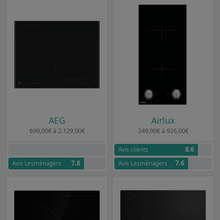
AEG
Airlux
699,00€ à 2.129,00€
249,00€ à 926,00€
8.6
Aucun avis clients
Avis clients
7.8
7.6
Avis Lesménagers
Avis Lesménagers