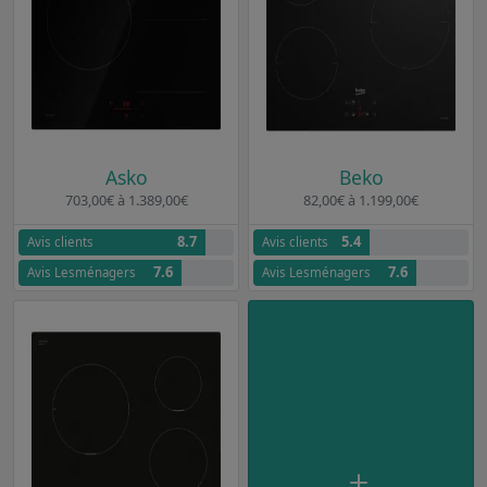
Asko
Beko
703,00€ à 1.389,00€
82,00€ à 1.199,00€
8.7
5.4
Avis clients
Avis clients
7.6
7.6
Avis Lesménagers
Avis Lesménagers