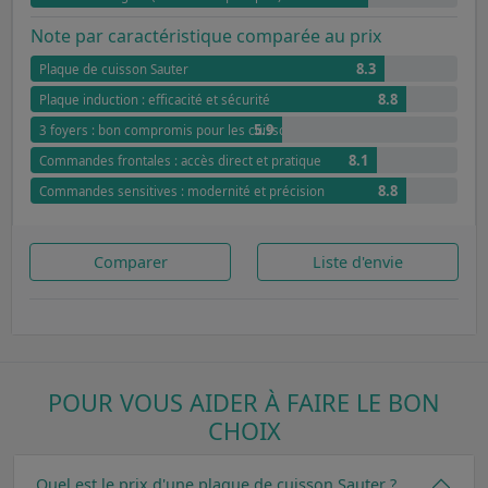
Note par caractéristique comparée au prix
8.3
Plaque de cuisson Sauter
8.8
Plaque induction : efficacité et sécurité
5.9
3 foyers : bon compromis pour les cuissons simples
8.1
Commandes frontales : accès direct et pratique
8.8
Commandes sensitives : modernité et précision
Comparer
Liste d'envie
POUR VOUS AIDER À FAIRE LE BON
CHOIX
Quel est le prix d'une plaque de cuisson Sauter ?