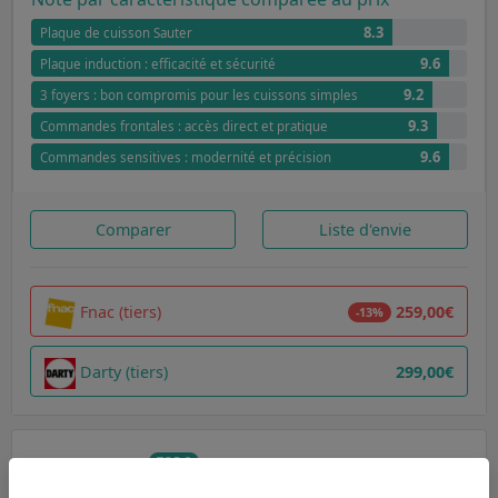
8.3
Plaque de cuisson Sauter
9.6
Plaque induction : efficacité et sécurité
9.2
3 foyers : bon compromis pour les cuissons simples
9.3
Commandes frontales : accès direct et pratique
9.6
Commandes sensitives : modernité et précision
Comparer
Liste d'envie
Fnac (tiers)
259,00€
-13%
Darty (tiers)
299,00€
TOP 2
Sauter SPI4361B