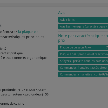
Avis
Avis clients
€
Avis Lesménagers (caractéristique / 
, découvrez
la plaque de
Note par caractéristique 
caractéristiques principales
prix
7
Plaque de cuisson Asko
ivité
rect et pratique
Plaque à gaz : précision et réactivité
ôle traditionnel et ergonomique
5 foyers : parfaite pour les passionn
Commandes frontales : accès direct 
7.1
Commandes à manettes : contrôle t
 profondeur) : 75 x 4.8 x 52.6 cm
geur x hauteur x profondeur) : 56
sionnés de cuisine