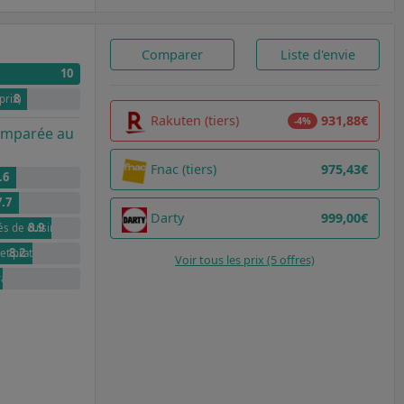
Comparer
Liste d'envie
10
8
prix)
Rakuten (tiers)
931,88€
-4%
comparée au
Fnac (tiers)
975,43€
.6
7.7
Darty
999,00€
8.9
és de cuisine
8.2
et pratique
Voir tous les prix (5 offres)
raditionnel et ergonomique