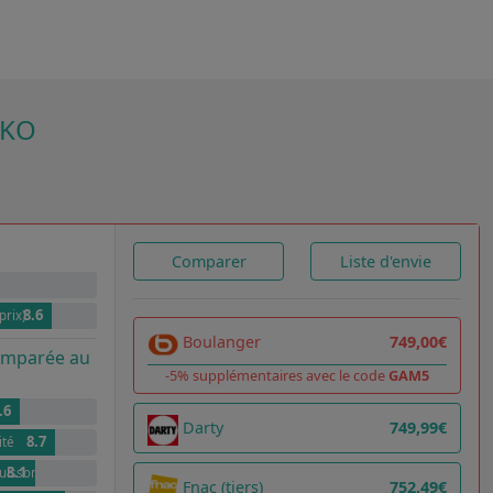
SKO
Comparer
Liste d'envie
8.6
prix)
Boulanger
749,00€
comparée au
-5% supplémentaires avec le code
GAM5
.6
Darty
749,99€
8.7
ité
8.1
cuissons simples
Fnac (tiers)
752,49€