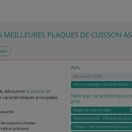
S MEILLEURES PLAQUES DE CUISSON A
Asko
Avis
Aucun avis clients
Avis Lesménagers (caractéristique / 
n
, découvrez
la plaque de
Note par caractéristique 
 caractéristiques principales
prix
7
Plaque de cuisson Asko
 sécurité
Plaque induction : efficacité et sécur
les cuissons simples
3 foyers : bon compromis pour les 
ité et précision