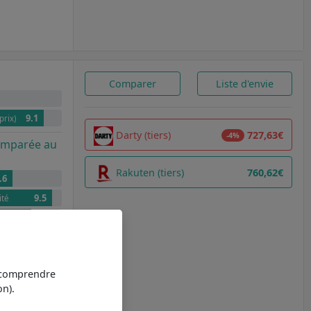
Comparer
Liste d'envie
9.1
prix)
Darty (tiers)
727,63€
-4%
comparée au
Rakuten (tiers)
760,62€
.6
9.5
ité
8.5
ots
9.1
et pratique
9.5
t précision
t comprendre
n).