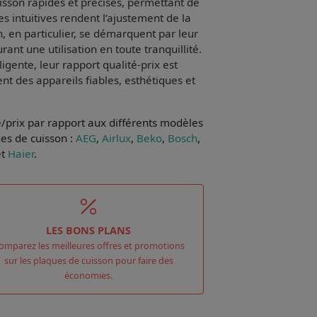
isson rapides
et précises, permettant de
 intuitives
rendent l’ajustement de la
, en particulier, se démarquent par leur
ant une utilisation en toute tranquillité.
ligente, leur
rapport qualité-prix
est
nt des appareils fiables, esthétiques et
e/prix par rapport aux différents modèles
es de cuisson :
AEG
,
Airlux
,
Beko
,
Bosch
,
t
Haier
.
LES BONS PLANS
omparez les meilleures offres et promotions
sur les plaques de cuisson pour faire des
économies.