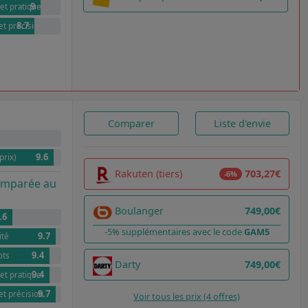
9
et pratique
8.7
t précision
Comparer
Liste d'envie
9.6
prix)
Rakuten (tiers)
703,27€
-6%
comparée au
Boulanger
749,00€
.6
-5% supplémentaires avec le code
GAM5
9.7
ité
9.4
ots
Darty
749,00€
9.4
et pratique
9.7
t précision
Voir tous les prix (4 offres)