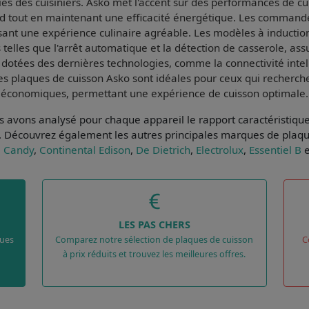
s des cuisiniers. Asko met l'accent sur des
performances de cu
d tout en maintenant une efficacité énergétique. Les
commandes
ant une expérience culinaire agréable. Les modèles à induction
 telles que l'arrêt automatique et la détection de casserole, assur
s dotées des dernières technologies, comme la connectivité intel
les plaques de cuisson Asko sont idéales pour ceux qui recherche
économiques, permettant une expérience de cuisson optimale.
ous avons analysé pour chaque appareil le
rapport caractéristiqu
. Découvrez également les autres principales marques de plaqu
,
Candy
,
Continental Edison
,
De Dietrich
,
Electrolux
,
Essentiel B
e
LES PAS CHERS
ques
Comparez notre sélection de plaques de cuisson
C
à prix réduits et trouvez les meilleures offres.