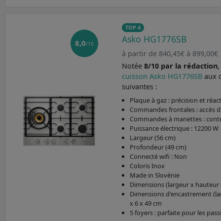
TOP 4
Asko HG1776SB
8,0
/10
à partir de 840,45€ à 899,00€
Notée
8/10 par la rédaction
cuisson Asko HG1776SB
aux 
suivantes :
Plaque à gaz : précision et réact
Commandes frontales : accès di
Commandes à manettes : contr
Puissance électrique : 12200 W
Largeur (56 cm)
Profondeur (49 cm)
Connecté wifi : Non
Coloris Inox
Made in Slovénie
Dimensions (largeur x hauteur x
Dimensions d'encastrement (lar
x 6 x 49 cm
5 foyers : parfaite pour les pas