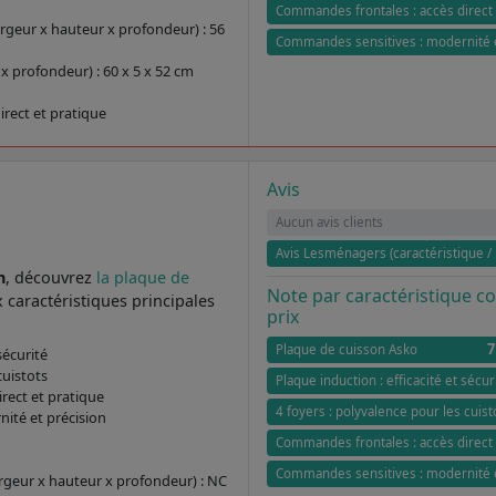
Commandes frontales : accès direct 
rgeur x hauteur x profondeur) : 56
Commandes sensitives : modernité e
x profondeur) : 60 x 5 x 52 cm
rect et pratique
Avis
Aucun avis clients
Avis Lesménagers (caractéristique / 
n
, découvrez
la plaque de
Note par caractéristique 
 caractéristiques principales
prix
7
Plaque de cuisson Asko
sécurité
cuistots
Plaque induction : efficacité et sécur
rect et pratique
4 foyers : polyvalence pour les cuist
ité et précision
Commandes frontales : accès direct 
Commandes sensitives : modernité e
rgeur x hauteur x profondeur) : NC