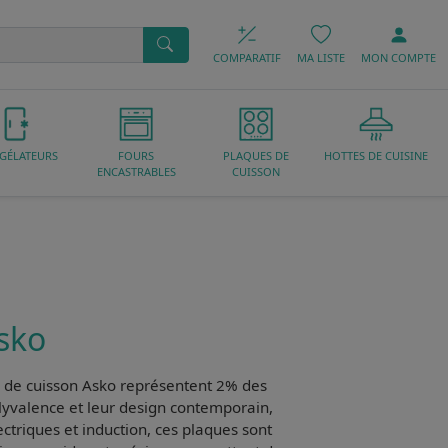
COMPARATIF
MA LISTE
MON
COMPTE
GÉLATEURS
FOURS
PLAQUES DE
HOTTES DE CUISINE
ENCASTRABLES
CUISSON
sko
 de cuisson Asko
représentent 2% des
lyvalence
et leur
design contemporain
,
ectriques et induction, ces plaques sont