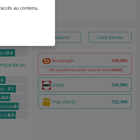
l’accès au contenu.
Comparer
Liste d'envie
8.6
prix)
Boulanger
749,00€
comparée au
-5% supplémentaires avec le code
GAM5
.6
Darty
749,99€
8.7
ité
8.1
cuissons simples
Fnac (tiers)
752,49€
9
et pratique
8.7
t précision