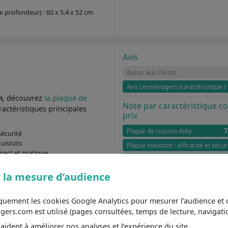
 profondeur) : 60 x 5.4 x 52 cm
Avis
Aucun avis clients
Avis Lesménagers (caractéristique / 
n
, découvrez
la plaque de
Note par caractéristique 
ractéristiques principales
prix
7
Plaque de cuisson Asko
sécurité
cuistots
Plaque induction : efficacité et sécur
rect et pratique
4 foyers : polyvalence pour les cuist
ité et précision
 la mesure d’audience
Commandes frontales : accès direct 
Commandes sensitives : modernité e
iquement les cookies Google Analytics pour mesurer l’audience e
 profondeur) : 60 x 5.4 x 52 cm
s.com est utilisé (pages consultées, temps de lecture, navigatio
geur x hauteur x profondeur) :
ident à améliorer nos analyses et l’expérience du site.