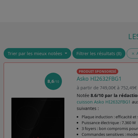
LE
Trier par les mieux notées
Filtrer les résultats (8)
PRODUIT SPONSORISÉ
Asko HI2632FBG1
8,6
/10
à partir de 749,00€ à 752,49€
Notée
8.6/10 par la rédactio
cuisson Asko HI2632FBG1
aux
suivantes :
Plaque induction : efficacité et
Puissance électrique : 7.360 W
3 foyers : bon compromis pour 
Commandes sensitives : modern