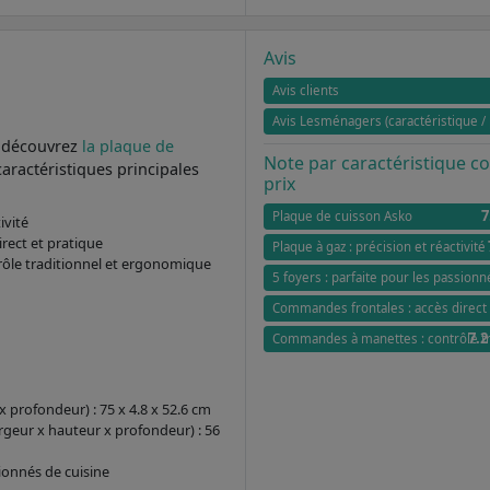
Avis
Avis clients
Avis Lesménagers (caractéristique / 
, découvrez
la plaque de
Note par caractéristique 
caractéristiques principales
prix
7
Plaque de cuisson Asko
ivité
rect et pratique
Plaque à gaz : précision et réactivité
ôle traditionnel et ergonomique
5 foyers : parfaite pour les passionn
Commandes frontales : accès direct 
7.2
Commandes à manettes : contrôle t
 profondeur) : 75 x 4.8 x 52.6 cm
geur x hauteur x profondeur) : 56
sionnés de cuisine