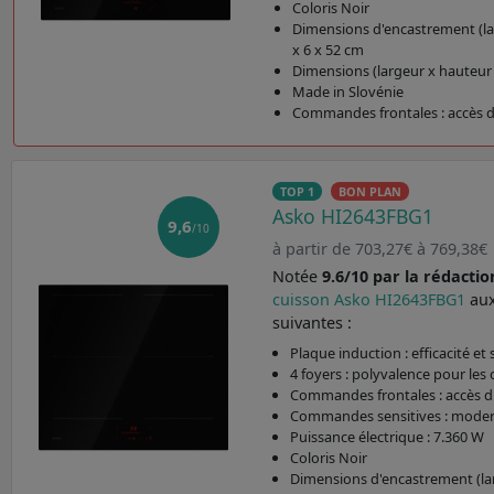
Coloris Noir
Dimensions d'encastrement (la
x 6 x 52 cm
Dimensions (largeur x hauteur 
Made in Slovénie
Commandes frontales : accès di
TOP 1
BON PLAN
Asko HI2643FBG1
9,6
/10
à partir de 703,27€ à 769,38€
Notée
9.6/10 par la rédactio
cuisson Asko HI2643FBG1
aux
suivantes :
Plaque induction : efficacité et 
4 foyers : polyvalence pour les 
Commandes frontales : accès di
Commandes sensitives : modern
Puissance électrique : 7.360 W
Coloris Noir
Dimensions d'encastrement (la