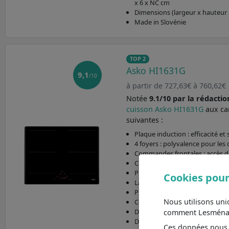
x 6 x NC cm
Dimensions (largeur x hauteur x
Made in Slovénie
TOP 2
Asko HI1631G
9,1
/10
à partir de 727,63€ à 760,62€
Notée
9.1/10 par la rédactio
cuisson Asko HI1631G
aux ca
suivantes :
Plaque induction : efficacité et 
4 foyers : polyvalence pour les 
Commandes frontales : accès di
Commandes sensitives : modern
Puissance électrique : 7400 W
Cookies pour
Largeur (60 cm)
Profondeur (52 cm)
Nous utilisons un
Connecté wifi : Non
Dimensions (largeur x hauteur x
comment Lesménager
Dimensions d'encastrement (lar
Ces données nous a