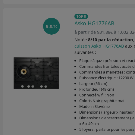
TOP 5
Asko HG1776AB
8,0
/10
à partir de 931,88€ à 1.002,32
Notée
8/10 par la rédaction
cuisson Asko HG1776AB
aux 
suivantes :
Plaque à gaz : précision et réact
Commandes frontales : accès di
Commandes à manettes : contr
Puissance électrique : 12200 W
Largeur (56 cm)
Profondeur (49 cm)
Connecté wifi : Non
Coloris Noir graphite mat
Made in Slovénie
Dimensions (largeur x hauteur x
Dimensions d'encastrement (lar
x 6 x 49 cm
5 foyers : parfaite pour les pas