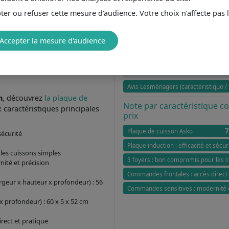
er ou refuser cette mesure d’audience. Votre choix n’affecte pas 
Accepter la mesure d'audience
Avis
Aucun avis clients
Avis Lesménagers (caractéristique / 
n
, découvrez
la plaque de
Note par caractéristique 
 caractéristiques principales
prix
7
Plaque de cuisson Asko
sécurité
Plaque induction : efficacité et sécur
les cuissons simples
3 foyers : bon compromis pour les 
ité et précision
Commandes frontales : accès direct 
geur x hauteur x profondeur) : 56
Commandes sensitives : modernité e
x profondeur) : 60 x 5 x 52 cm
rect et pratique