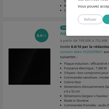
55.4 x 4.8 x 52.2 cm
Made in Slovénie
Vous pouvez accept
Coloris Noir
Refuser
TOP 3
Asko HI2632FBG1
8,6
/10
à partir de 749,00€ à 752,49€
Notée
8.6/10 par la rédactio
cuisson Asko HI2632FBG1
aux
suivantes :
Plaque induction : efficacité et 
Puissance électrique : 7.360 W
3 foyers : bon compromis pour 
Commandes sensitives : modern
Coloris Noir
Dimensions d'encastrement (lar
x 6 x 52 cm
Dimensions (largeur x hauteur 
Made in Slovénie
Commandes frontales : accès di