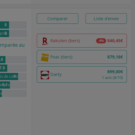
Comparer
Liste d'envie
8
8
prix)
Rakuten (tiers)
840,45€
-4%
comparée au
Fnac (tiers)
879,18€
.6
7.8
899,00€
Darty
9
és de cuisine
1 avis (8/10)
8.1
et pratique
raditionnel et ergonomique