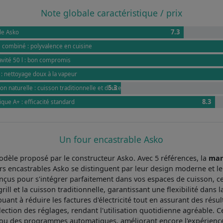
Note globale caractéristique / prix
7.3
le Asko
e combiné : polyvalence en cuisine
avité 50 l : bon compromis
: nettoyage doux à la vapeur
5.3
on naturelle : cuisson traditionnelle et douce
8.3
que A+ : efficacité standard
Un four encastrable Asko
dèle proposé par le constructeur Asko. Avec 5 références, la
mar
rs encastrables Asko se distinguent par leur design moderne et le
nçus pour s'intégrer parfaitement dans vos espaces de cuisson, 
grill et la cuisson traditionnelle, garantissant une flexibilité da
tribuant à réduire les factures d'électricité tout en assurant des r
sélection des réglages, rendant l'utilisation quotidienne agréable.
ou des programmes automatiques, améliorant encore l'expérience c