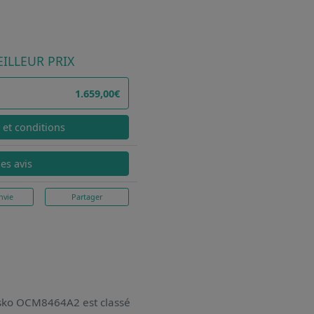
ILLEUR PRIX
1.659,00€
x et conditions
les avis
nvie
Partager
 Asko OCM8464A2
est classé