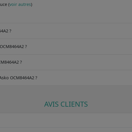
uce (
voir autres
)
64A2 ?
o OCM8464A2 ?
CM8464A2 ?
du Asko OCM8464A2 ?
AVIS CLIENTS