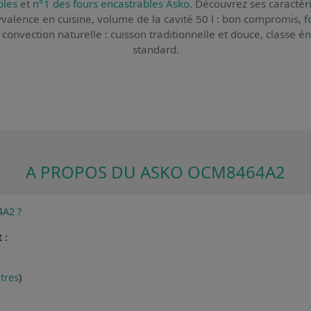
bles
et
n°1 des fours encastrables Asko
. Découvrez ses caractéri
yvalence en cuisine, volume de la cavité 50 l : bon compromis, f
 convection naturelle : cuisson traditionnelle et douce, classe én
standard.
A PROPOS DU ASKO OCM8464A2
4A2 ?
 :
utres
)