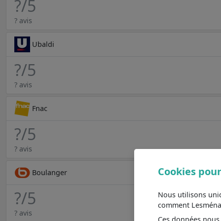
?
/5
? avis
Ubaldi
?
/5
? avis
Fnac
?
/5
? avis
Cookies pour
Boulanger
?
/5
Nous utilisons un
comment Lesménager
? avis
Ces données nous a