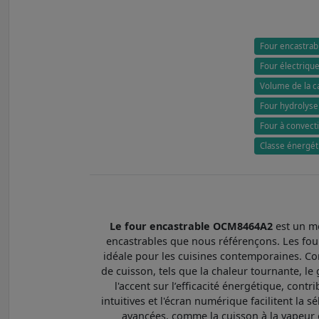
Four encastrab
Four électriqu
Volume de la c
Four hydrolyse 
Four à convecti
Classe énergéti
Le four encastrable OCM8464A2
est un mo
encastrables que nous référençons. Les fou
idéale pour les cuisines contemporaines. Co
de cuisson, tels que la chaleur tournante, le 
l'accent sur l’efficacité énergétique, con
intuitives et l'écran numérique facilitent la 
avancées, comme la cuisson à la vapeur 