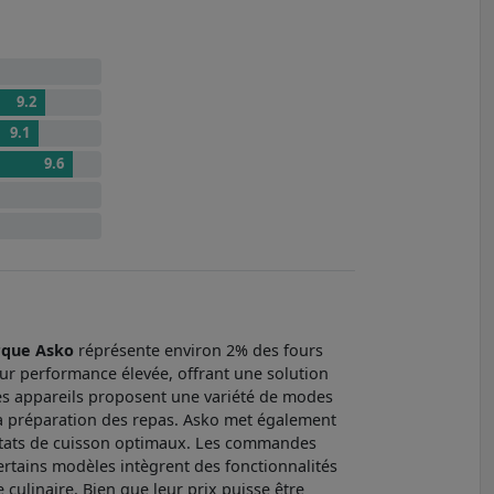
9.2
9.1
9.6
que Asko
réprésente environ 2% des fours
ur performance élevée, offrant une solution
ces appareils proposent une variété de modes
ns la préparation des repas. Asko met également
ésultats de cuisson optimaux. Les commandes
 Certains modèles intègrent des fonctionnalités
ulinaire. Bien que leur prix puisse être