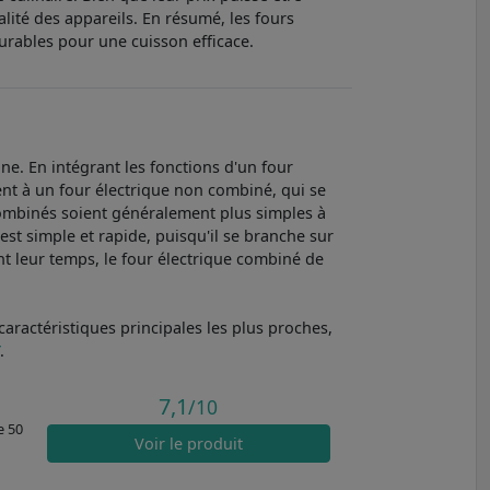
alité des appareils. En résumé, les fours
urables pour une cuisson efficace.
e. En intégrant les fonctions d'un four
ent à un four électrique non combiné, qui se
combinés soient généralement plus simples à
est simple et rapide, puisqu'il se branche sur
nt leur temps, le four électrique combiné de
aractéristiques principales les plus proches,
.
7,1
/10
e 50
Voir
le produit