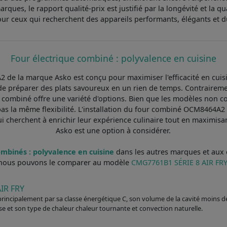
rques, le rapport qualité-prix est justifié par la longévité et la qu
our ceux qui recherchent des appareils performants, élégants et d
Four électrique combiné : polyvalence en cuisine
de la marque Asko est conçu pour maximiser l'efficacité en cuisin
 de préparer des plats savoureux en un rien de temps. Contrairem
 combiné offre une variété d'options. Bien que les modèles non 
 pas la même flexibilité. L'installation du four combiné OCM8464A2 
i cherchent à enrichir leur expérience culinaire tout en maximisa
Asko est une option à considérer.
ombinés : polyvalence en cuisine
dans les autres marques et aux c
nous pouvons le comparer au modèle
CMG7761B1 SÉRIE 8 AIR FRY
IR FRY
e principalement par sa classe énergétique C, son volume de la cavité moins d
se et son type de chaleur chaleur tournante et convection naturelle.