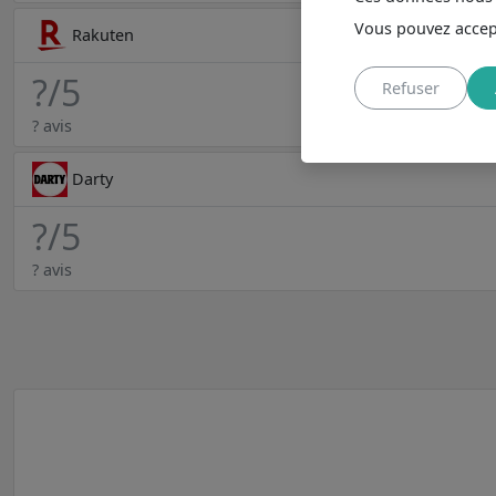
Vous pouvez accept
Rakuten
?
/5
Refuser
? avis
Darty
?
/5
? avis