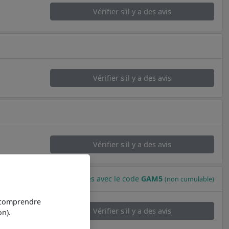
Vérifier s'il y a des avis
Vérifier s'il y a des avis
Vérifier s'il y a des avis
-5% supplémentaires avec le code
GAM5
(non cumulable)
t comprendre
Vérifier s'il y a des avis
n).