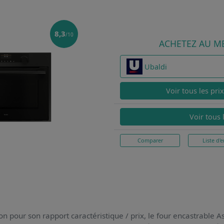
8,3
/10
ACHETEZ AU ME
Ubaldi
Voir tous les pri
Voir tous 
Comparer
Liste d'e
on pour son rapport caractéristique / prix,
le four encastrable