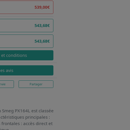
539,00€
543,68€
543,68€
x et conditions
les avis
nvie
Partager
on Smeg PX164L
est classée
ctéristiques principales :
frontales : accès direct et
ique.