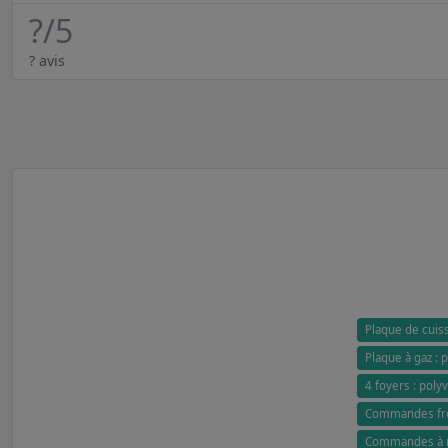
?
/5
? avis
Plaque de cui
Plaque à gaz : p
4 foyers : poly
Commandes fron
Commandes à ma