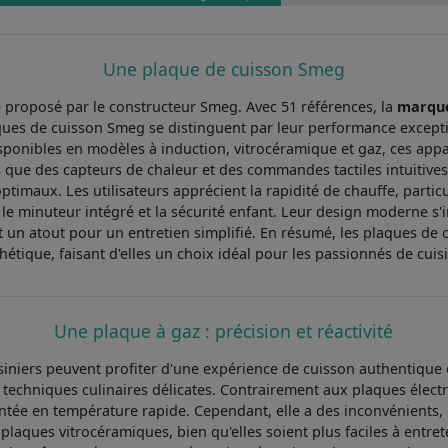
Une plaque de cuisson Smeg
proposé par le constructeur Smeg. Avec 51 références, la
marqu
ues de cuisson Smeg se distinguent par leur performance exceptio
ponibles en modèles à induction, vitrocéramique et gaz, ces appare
 que des capteurs de chaleur et des commandes tactiles intuitives,
timaux. Les utilisateurs apprécient la rapidité de chauffe, partic
 le minuteur intégré et la sécurité enfant. Leur design moderne s
st un atout pour un entretien simplifié. En résumé, les plaques de c
hétique, faisant d'elles un choix idéal pour les passionnés de cuis
Une plaque à gaz : précision et réactivité
siniers peuvent profiter d'une expérience de cuisson authentique 
des techniques culinaires délicates. Contrairement aux plaques élec
ntée en température rapide. Cependant, elle a des inconvénients, 
aques vitrocéramiques, bien qu'elles soient plus faciles à entrete