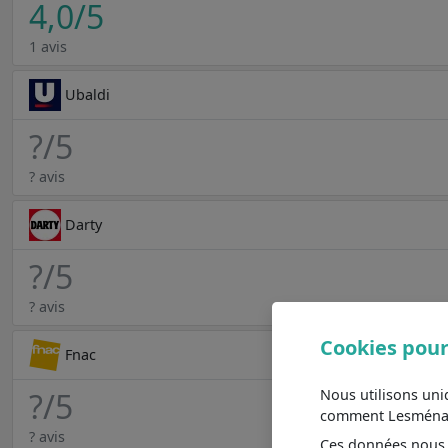
4,0
/5
1 avis
Ubaldi
?
/5
? avis
Darty
?
/5
? avis
Cookies pour
Fnac
Nous utilisons un
?
/5
comment Lesménager
? avis
Ces données nous a