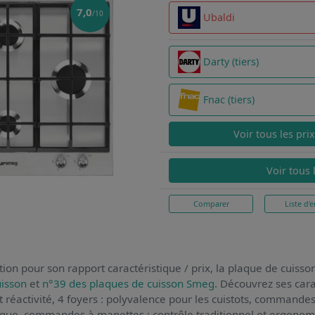
7,0
/10
Ubaldi
Darty (tiers)
Fnac (tiers)
Voir tous les pri
Voir tous 
Comparer
Liste d'e
ion pour son rapport caractéristique / prix,
la plaque de cuiss
uisson
et
n°39 des plaques de cuisson Smeg
. Découvrez ses cara
t réactivité, 4 foyers : polyvalence pour les cuistots, commandes 
ique, commandes à manettes : contrôle traditionnel et ergonom