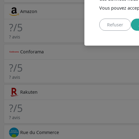
Vous pouvez accept
Amazon
?
/5
Refuser
? avis
Conforama
?
/5
? avis
Rakuten
?
/5
? avis
Rue du Commerce