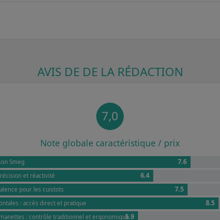
AVIS DE DE LA RÉDACTION
7,0
Note globale caractéristique / prix
7.6
sson Smeg
6.4
récision et réactivité
7.5
valence pour les cuistots
8.5
tales : accès direct et pratique
5.9
nettes : contrôle traditionnel et ergonomique