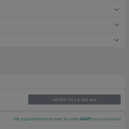
Vérifier s'il y a des avis
-5% supplémentaires avec le code
GAM5
(non cumulable)