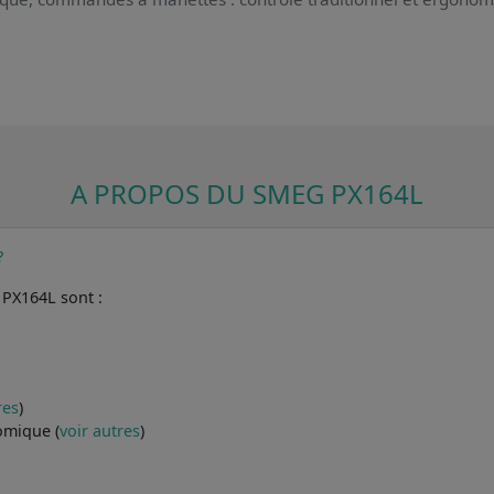
A PROPOS DU SMEG PX164L
?
 PX164L sont :
res
)
omique (
voir autres
)