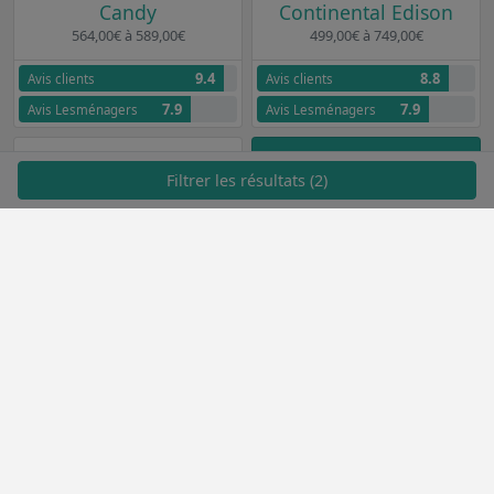
Candy
Continental Edison
564,00€ à 589,00€
499,00€ à 749,00€
9.4
8.8
Avis clients
Avis clients
7.9
7.9
Avis Lesménagers
Avis Lesménagers
Filtrer les résultats (2)
VOIR PLUS
Essentiel B
559,00€ à 799,00€
Aucun avis clients