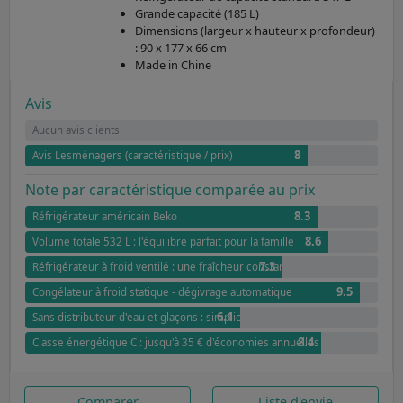
Grande capacité (185 L)
Dimensions (largeur x hauteur x profondeur)
: 90 x 177 x 66 cm
Made in Chine
Avis
Aucun avis clients
8
Avis Lesménagers (caractéristique / prix)
Note par caractéristique comparée au prix
8.3
Réfrigérateur américain Beko
8.6
Volume totale 532 L : l'équilibre parfait pour la famille
7.3
Réfrigérateur à froid ventilé : une fraîcheur constante sans humidité
9.5
Congélateur à froid statique - dégivrage automatique
6.1
Sans distributeur d'eau et glaçons : simplicité et capacité maximisée
8.4
Classe énergétique C : jusqu'à 35 € d'économies annuelles par rapport à G
Comparer
Liste d'envie