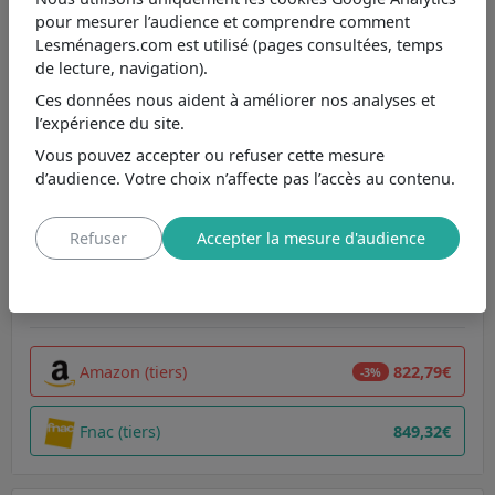
pour mesurer l’audience et comprendre comment
Note par caractéristique comparée au prix
Lesménagers.com est utilisé (pages consultées, temps
8.3
Réfrigérateur américain Beko
de lecture, navigation).
9.8
Volume totale 532 L : l'équilibre parfait pour la famille
Ces données nous aident à améliorer nos analyses et
l’expérience du site.
9.9
Réfrigérateur à froid ventilé : une fraîcheur constante sans humidité
Vous pouvez accepter ou refuser cette mesure
9.9
Congélateur à froid statique - dégivrage automatique
d’audience. Votre choix n’affecte pas l’accès au contenu.
7.2
Sans distributeur d'eau et glaçons : simplicité et capacité maximisée
8
Classe énergétique D : jusqu'à 27 € d'économies annuelles par rapport à G
Refuser
Accepter la mesure d'audience
Comparer
Liste d'envie
Amazon (tiers)
822,79€
-3%
Fnac (tiers)
849,32€