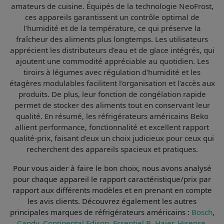
amateurs de cuisine. Équipés de la
technologie NeoFrost
,
ces appareils garantissent un contrôle optimal de
l'humidité et de la température, ce qui préserve la
fraîcheur des aliments plus longtemps. Les utilisateurs
apprécient les
distributeurs d'eau et de glace
intégrés, qui
ajoutent une commodité appréciable au quotidien. Les
tiroirs à légumes
avec régulation d'humidité et les
étagères modulables facilitent l'organisation et l'accès aux
produits. De plus, leur
fonction de congélation rapide
permet de stocker des aliments tout en conservant leur
qualité. En résumé, les réfrigérateurs américains Beko
allient
performance
,
fonctionnalité
et
excellent rapport
qualité-prix
, faisant d'eux un choix judicieux pour ceux qui
recherchent des appareils spacieux et pratiques.
Pour vous aider à faire le bon choix, nous avons analysé
pour chaque appareil le
rapport caractéristique/prix par
rapport aux différents modèles et en prenant en compte
les avis clients
. Découvrez également les autres
principales marques de réfrigérateurs américains :
Bosch
,
Candy
,
Continental Edison
,
Essentiel B
,
Haier
,
Hisense
,