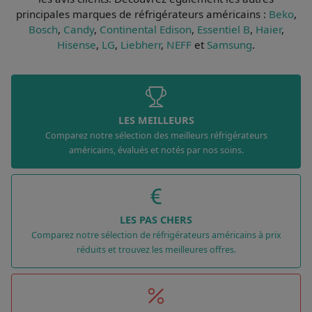
principales marques de réfrigérateurs américains :
Beko
,
Bosch
,
Candy
,
Continental Edison
,
Essentiel B
,
Haier
,
Hisense
,
LG
,
Liebherr
,
NEFF
et
Samsung
.
LES MEILLEURS
Comparez notre sélection des meilleurs réfrigérateurs
américains, évalués et notés par nos soins.
LES PAS CHERS
Comparez notre sélection de réfrigérateurs américains à prix
réduits et trouvez les meilleures offres.