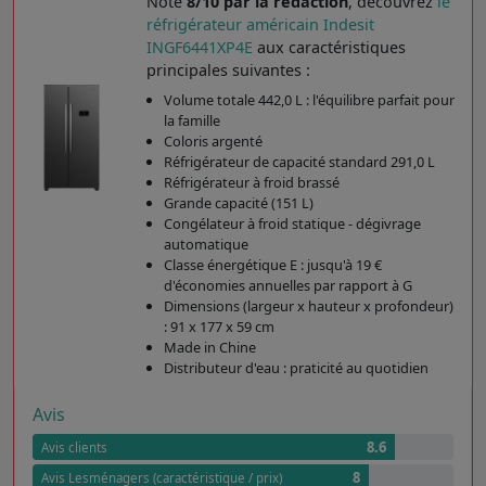
Noté
8/10 par la rédaction
, découvrez
le
réfrigérateur américain Indesit
INGF6441XP4E
aux caractéristiques
principales suivantes :
Volume totale 442,0 L : l'équilibre parfait pour
la famille
Coloris argenté
Réfrigérateur de capacité standard 291,0 L
Réfrigérateur à froid brassé
Grande capacité (151 L)
Congélateur à froid statique - dégivrage
automatique
Classe énergétique E : jusqu'à 19 €
d'économies annuelles par rapport à G
Dimensions (largeur x hauteur x profondeur)
: 91 x 177 x 59 cm
Made in Chine
Distributeur d'eau : praticité au quotidien
Avis
8.6
Avis clients
8
Avis Lesménagers (caractéristique / prix)