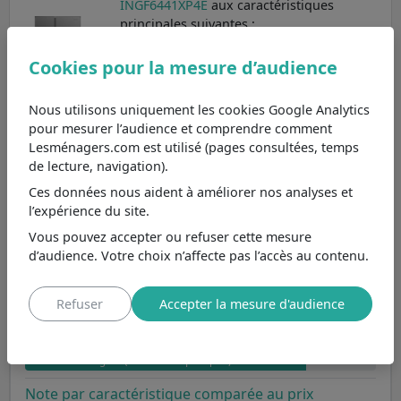
INGF6441XP4E
aux caractéristiques
principales suivantes :
Volume totale 442,0 L : l'équilibre parfait pour
Cookies pour la mesure d’audience
la famille
Coloris argenté
Réfrigérateur de capacité standard 291,0 L
Nous utilisons uniquement les cookies Google Analytics
Réfrigérateur à froid brassé
pour mesurer l’audience et comprendre comment
Grande capacité (151 L)
Lesménagers.com est utilisé (pages consultées, temps
Congélateur à froid statique - dégivrage
de lecture, navigation).
automatique
Classe énergétique E : jusqu'à 19 €
Ces données nous aident à améliorer nos analyses et
d'économies annuelles par rapport à G
l’expérience du site.
Dimensions (largeur x hauteur x profondeur)
: 91 x 177 x 59 cm
Vous pouvez accepter ou refuser cette mesure
Made in Chine
d’audience. Votre choix n’affecte pas l’accès au contenu.
Distributeur d'eau : praticité au quotidien
Refuser
Accepter la mesure d'audience
Avis
8.6
Avis clients
8
Avis Lesménagers (caractéristique / prix)
Note par caractéristique comparée au prix