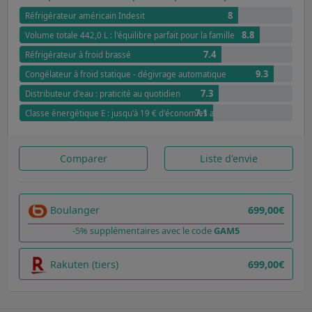
8
Réfrigérateur américain Indesit
8.8
Volume totale 442,0 L : l'équilibre parfait pour la famille
7.4
Réfrigérateur à froid brassé
9.3
Congélateur à froid statique - dégivrage automatique
7.3
Distributeur d'eau : praticité au quotidien
7.1
Classe énergétique E : jusqu'à 19 € d'économies annuelles par rapport à G
Comparer
Liste d'envie
Boulanger
699,00€
-5% supplémentaires avec le code
GAM5
Rakuten (tiers)
699,00€