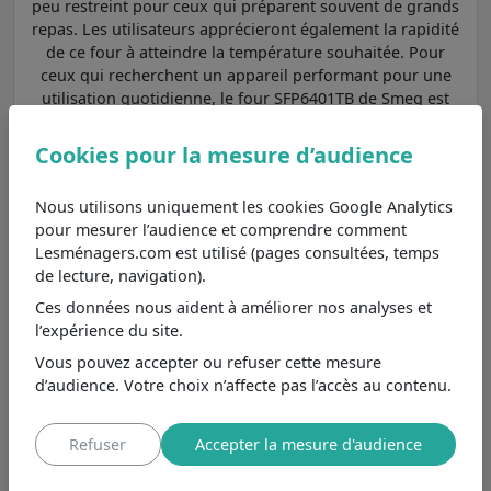
peu restreint pour ceux qui préparent souvent de grands
repas. Les utilisateurs apprécieront également la rapidité
de ce four à atteindre la température souhaitée. Pour
ceux qui recherchent un appareil performant pour une
utilisation quotidienne, le four SFP6401TB de Smeg est
un excellent choix.
Cookies pour la mesure d’audience
Parmi les
fours encastrables Smeg plus de 70 litres :
espace et polyvalence
et aux caractéristiques
Nous utilisons uniquement les cookies Google Analytics
principales les plus proches, nous pouvons le comparer
pour mesurer l’audience et comprendre comment
aux modèles
SF6100VB3
,
SF64M3TVX
et
VICTORIA
Lesménagers.com est utilisé (pages consultées, temps
SF6905X1
.
de lecture, navigation).
Smeg SF6100VB3
Ces données nous aident à améliorer nos analyses et
7,3
/10
Moins cher de 12€
, se différencie
l’expérience du site.
principalement par sa classe
Vous pouvez accepter ou refuser cette mesure
Voir
énergétique A et son type de
d’audience. Votre choix n’affecte pas l’accès au contenu.
nettoyage aucun.
Smeg SF64M3TVX
Refuser
Accepter la mesure d'audience
8,4
/10
Moins cher de 20€
, se différencie
principalement par sa classe
Voir