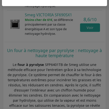
énergétique A et son type de
nettoyage hydrolyse.
Smeg VICTORIA SF6905X1
8,6
/10
Moins cher de 61€
, se différencie
principalement par sa classe
Voir
énergétique A et son type de
nettoyage hydrolyse.
Un four à nettoyage par pyrolyse : nettoyage à
haute température
Le
four à pyrolyse
SFP6401TB de Smeg utilise une
méthode efficace pour l'entretien grâce à sa technologie
de pyrolyse. Ce système permet de chauffer le four à des
températures extrêmes pour incinérer les graisses et les
résidus, les réduisant en cendres. Après le cycle, il suffit
d'essuyer l'intérieur avec un chiffon humide pour
éliminer les cendres. En comparaison avec le nettoyage
par hydrolyse, qui utilise de la vapeur et est moins
efficace sur les salissures tenaces, la pyrolyse se révèle