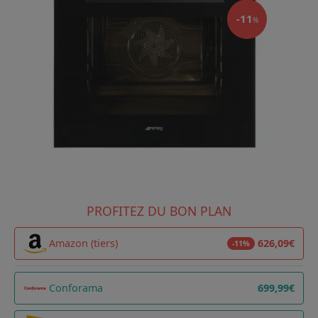
-11
%
PROFITEZ DU BON PLAN
Amazon (tiers)
626,09€
-11%
Conforama
699,99€