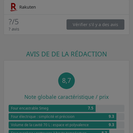
Rakuten
?
/5
Vérifier s'il y a des avis
? avis
AVIS DE DE LA RÉDACTION
8,7
Note globale caractéristique / prix
7.5
Four encastrable Smeg
9.3
Four électrique : simplicité et précision
9.3
Volume de la cavité 70 L : espace et polyvalence