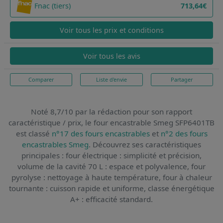
Fnac (tiers)
713,64€
Voir tous les prix et conditions
Voir tous les avis
Comparer
Liste d'envie
Partager
Noté 8,7/10 par la rédaction pour son rapport
caractéristique / prix,
le four encastrable Smeg SFP6401TB
est classé
n°17 des fours encastrables
et
n°2 des fours
encastrables Smeg
. Découvrez ses caractéristiques
principales : four électrique : simplicité et précision,
volume de la cavité 70 L : espace et polyvalence, four
pyrolyse : nettoyage à haute température, four à chaleur
tournante : cuisson rapide et uniforme, classe énergétique
A+ : efficacité standard.