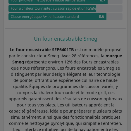
8.7
Four pyrolyse : nettoyage à haute température
7.7
Four à chaleur tournante : cuisson rapide et uniforme
8.6
Classe énergétique A+ : efficacité standard
Un four encastrable Smeg
Le four encastrable SFP6401TB
est un modèle proposé
par le constructeur Smeg. Avec 28 références, la
marque
Smeg
réprésente environ 12% des fours encastrables
que nous référençons. Les fours encastrables Smeg se
distinguent par leur design élégant et leur technologie
de pointe, offrant une expérience culinaire de haute
qualité. Équipés de programmes de cuisson variés, y
compris la chaleur tournante et le mode grill, ces
appareils garantissent des résultats de cuisson optimaux
pour tous vos plats. Les utilisateurs apprécient la
capacité généreuse, idéale pour préparer plusieurs plats
simultanément, ainsi que des fonctionnalités pratiques
comme le nettoyage pyrolytique, qui simplifie l'entretien.
Leur interface intuitive facilite la navigation entre les