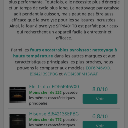
plus performante. Toutefois, elle nécessite plus d'énergie
et un temps de cycle plus long. Le nettoyage par catalyse
agit pendant la cuisson, mais peut ne pas être aussi
efficace que la pyrolyse pour les salissures incrustées.
Ainsi, le four à pyrolyse SFP6401TB est parfait pour ceux
qui recherchent un appareil facile à entretenir et
efficace.
Parmi les
fours encastrables pyrolyses : nettoyage à
haute température
dans les autres marques et aux
caractéristiques principales les plus proches, nous
pouvons le comparer aux modèles
EOF6P46VX0
,
BI64213SEPBG
et
WOI4S8PM1SWAF
.
Electrolux EOF6P46VX0
8,0
/10
Moins cher de 22€
, possède
les mêmes caractéristiques
Voir
principales.
Hisense BI64213SEPBG
6,8
/10
Moins cher de 77€
, possède
les mêmes caractéristiques
Voir