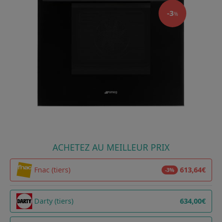
-3
%
ACHETEZ AU MEILLEUR PRIX
Fnac (tiers)
613,64€
-3%
Darty (tiers)
634,00€