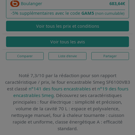
Boulanger
683,64€
-5% supplémentaires avec le code
GAM5
(non cumulable)
Voir tous les prix et conditions
Voir tous les avis
Comparer
Liste d'envie
Partager
Noté 7,3/10 par la rédaction pour son rapport
caractéristique / prix,
le four encastrable Smeg SF6100VB3
est classé
n°141 des fours encastrables
et
n°19 des fours
encastrables Smeg
. Découvrez ses caractéristiques
principales : four électrique : simplicité et précision,
volume de la cavité 70 L : espace et polyvalence,
nettoyage manuel, four à chaleur tournante : cuisson
rapide et uniforme, classe énergétique A : efficacité
standard.