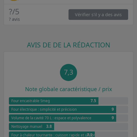
?
/5
Vérifier s'il y a des avis
? avis
AVIS DE DE LA RÉDACTION
7,3
Note globale caractéristique / prix
7.5
Four encastrable Smeg
9
Four électrique : simplicité et précision
9
Volume de la cavité 70 L : espace et polyvalence
3.8
Nettoyage manuel
7.2
Four à chaleur tournante : cuisson rapide et uniforme