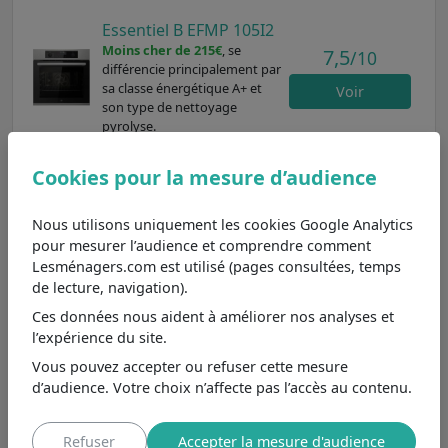
Essentiel B EFMP 105I2
Moins cher de 215€
, se
7,5
/10
différencie principalement par
sa classe énergétique A+ et
Voir
son type de nettoyage
pyrolyse.
Essentiel B EFMP 105B2
Cookies pour la mesure d’audience
Moins cher de 165€
, se
5,9
/10
différencie principalement par
sa classe énergétique A+ et
Nous utilisons uniquement les cookies Google Analytics
Voir
son type de nettoyage
pour mesurer l’audience et comprendre comment
pyrolyse.
Lesménagers.com est utilisé (pages consultées, temps
de lecture, navigation).
Beko BBIM12300XCE
Moins cher de 314€
, se
Ces données nous aident à améliorer nos analyses et
8,5
/10
différencie principalement par
l’expérience du site.
sa classe énergétique A+ et
Voir
Vous pouvez accepter ou refuser cette mesure
son type de nettoyage
d’audience. Votre choix n’affecte pas l’accès au contenu.
catalyse.
Refuser
Accepter la mesure d'audience