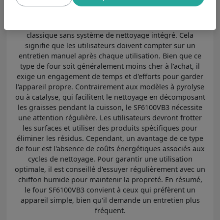
Un four sans système de nettoyage
Le
four
SF6100VB3 de la marque Smeg est un modèle
classique sans système de nettoyage intégré. Cela
signifie que les utilisateurs doivent compter sur un
entretien manuel après chaque utilisation. Bien que ce
type de four soit généralement moins cher à l'achat, il
exige un engagement de temps et d'efforts pour garder
l'appareil propre. Contrairement aux modèles à pyrolyse
ou à catalyse, qui facilitent le nettoyage en décomposant
les graisses pendant la cuisson, le SF6100VB3 nécessite
une attention régulière. Les utilisateurs devront frotter
les surfaces et utiliser des produits spécifiques pour
éliminer les résidus. Cependant, un avantage de ce type
de four est l'absence de coûts énergétiques associés aux
cycles de nettoyage. Pour garantir une utilisation
optimale, il est conseillé d'essuyer régulièrement avec un
chiffon humide pour maintenir la propreté. En résumé,
le four SF6100VB3 convient à ceux qui préfèrent un
appareil simple, bien qu'il demande un entretien plus
fréquent.