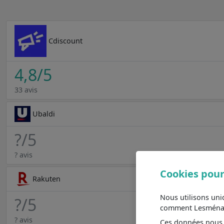
Cdiscount
4,8
/5
33 avis
Ubaldi
?
/5
? avis
Cookies pour
Rakuten
Nous utilisons un
?
/5
comment Lesménager
? avis
Ces données nous a