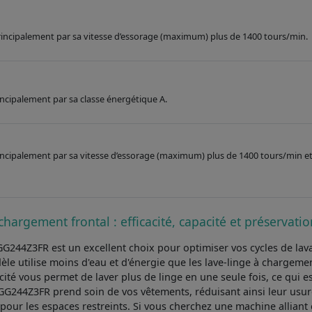
 principalement par sa vitesse d’essorage (maximum) plus de 1400 tours/min.
rincipalement par sa classe énergétique A.
principalement par sa vitesse d’essorage (maximum) plus de 1400 tours/min et
chargement frontal : efficacité, capacité et préservat
G244Z3FR est un excellent choix pour optimiser vos cycles de lav
e utilise moins d'eau et d'énergie que les lave-linge à chargemen
té vous permet de laver plus de linge en une seule fois, ce qui es
GG244Z3FR prend soin de vos vêtements, réduisant ainsi leur usure
 pour les espaces restreints. Si vous cherchez une machine alliant e