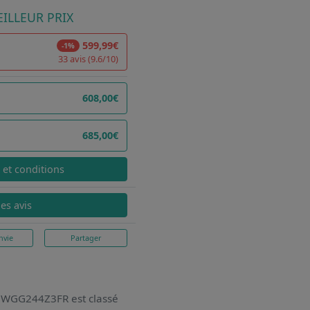
ILLEUR PRIX
599,99€
-1%
33 avis (9.6/10)
608,00€
685,00€
x et conditions
les avis
nvie
Partager
ch WGG244Z3FR
est classé