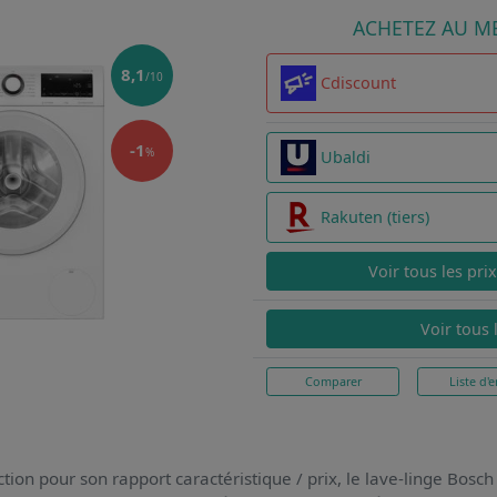
ACHETEZ AU ME
8,1
/10
Cdiscount
-1
%
Ubaldi
Rakuten (tiers)
Voir tous les pri
Voir tous 
Comparer
Liste d'e
tion pour son rapport caractéristique / prix,
le lave-linge Bos