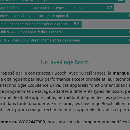
7.7
age 1400 tr/min efficace pour tous types de textiles
en essorage 71 dB pour un silence optimal
5.9
ique E : consommation énergétique accrue
bilité 9,2 : un des plus faciles à réparer
bilité 9 : conçu pour durer, même après des années
Un lave-linge Bosch
roposé par le constructeur Bosch. Avec 16 références, la
marque
e distinguent par leur performance exceptionnelle et leur techno
la technologie EcoSilence Drive, ces appareils fonctionnent silen
 de programmes de lavage, adaptés à différents types de tissus, 
e une flexibilité appréciable, permettant de planifier les cycles de
dans toute buanderie. En résumé, les lave-linge Bosch allient effic
udicieux pour ceux qui recherchent des appareils durables et perf
 gamme au WGG244Z3FR
, nous pouvons le comparer aux modèles