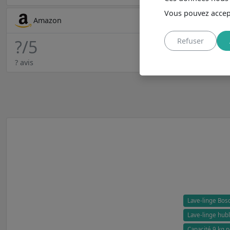
Vous pouvez accept
Amazon
Refuser
?
/5
? avis
Lave-linge Bos
Lave-linge hubl
Capacité 9 kg p