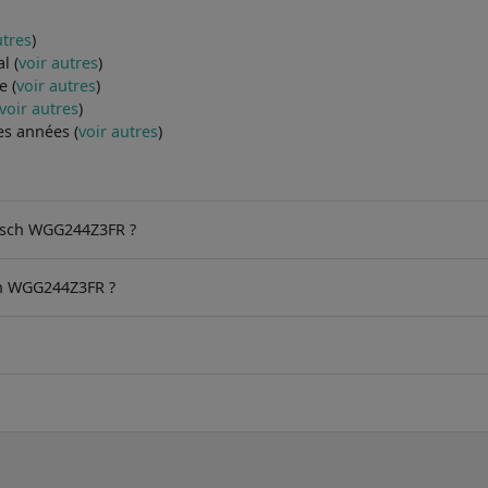
utres
)
l (
voir autres
)
e (
voir autres
)
voir autres
)
es années (
voir autres
)
Bosch WGG244Z3FR ?
ch WGG244Z3FR ?