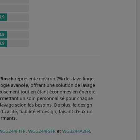
8.9
8.9
8.9
 Bosch
réprésente environ 7% des lave-linge
logie avancée, offrant une solution de lavage
cieusement tout en étant économes en énergie.
permettant un soin personnalisé pour chaque
 lavage selon les besoins. De plus, le design
acité, fiabilité et design, faisant d'eux un
ormants.
WGG244F1FR
,
WGG244FSFR
et
WGB244A2FR
.