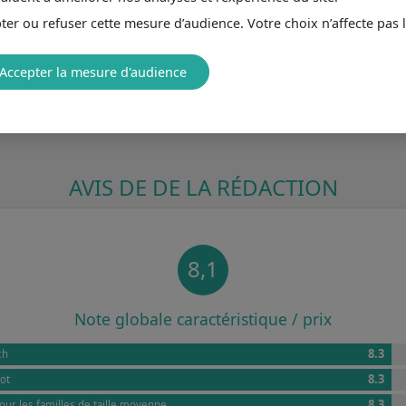
er ou refuser cette mesure d’audience. Votre choix n’affecte pas 
Accepter la mesure d'audience
AVIS DE DE LA RÉDACTION
8,1
Note globale caractéristique / prix
8.3
ch
8.3
ot
8.3
our les familles de taille moyenne