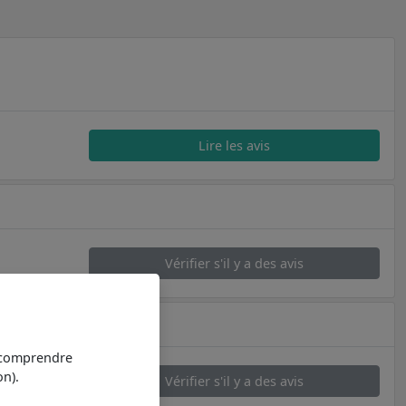
Lire les avis
Vérifier s'il y a des avis
t comprendre
n).
Vérifier s'il y a des avis