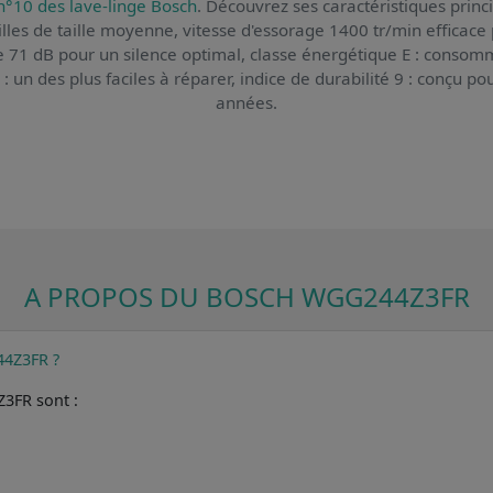
n°10 des lave-linge Bosch
. Découvrez ses caractéristiques princi
lles de taille moyenne, vitesse d'essorage 1400 tr/min efficace 
 71 dB pour un silence optimal, classe énergétique E : consom
2 : un des plus faciles à réparer, indice de durabilité 9 : conçu 
années.
A PROPOS DU BOSCH WGG244Z3FR
44Z3FR ?
Z3FR sont :