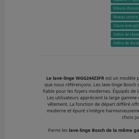
Vitesse d'essor
Niveau sonore 
Classe énergét
Indice de répara
Indice de dura
Le lave-linge WGG244Z3FR
est un modèle p
que nous référençons. Les lave-linge Bosch s
fiable pour les foyers modernes. Équipés de 
Les utilisateurs apprécient la large gamme
vêtement. La fonction de départ différé offr
moderne et épuré s'intègre harmonieusement 
choix j
Parmi les
lave-linge Bosch de la même