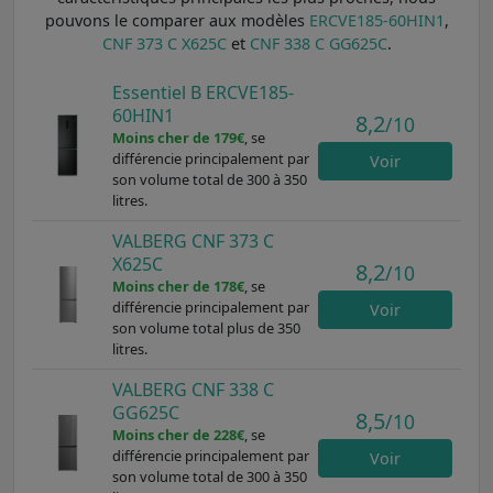
pouvons le comparer aux modèles
ERCVE185-60HIN1
,
CNF 373 C X625C
et
CNF 338 C GG625C
.
Essentiel B ERCVE185-
60HIN1
8,2
/10
Moins cher de 179€
, se
différencie principalement par
Voir
son volume total de 300 à 350
litres.
VALBERG CNF 373 C
X625C
8,2
/10
Moins cher de 178€
, se
différencie principalement par
Voir
son volume total plus de 350
litres.
VALBERG CNF 338 C
GG625C
8,5
/10
Moins cher de 228€
, se
différencie principalement par
Voir
son volume total de 300 à 350