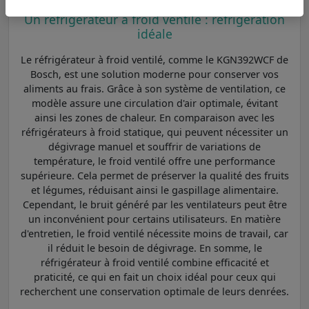
Un réfrigérateur à froid ventilé : réfrigération
idéale
Le réfrigérateur à froid ventilé, comme le KGN392WCF de
Bosch, est une solution moderne pour conserver vos
aliments au frais. Grâce à son système de ventilation, ce
modèle assure une circulation d'air optimale, évitant
ainsi les zones de chaleur. En comparaison avec les
réfrigérateurs à froid statique, qui peuvent nécessiter un
dégivrage manuel et souffrir de variations de
température, le froid ventilé offre une performance
supérieure. Cela permet de préserver la qualité des fruits
et légumes, réduisant ainsi le gaspillage alimentaire.
Cependant, le bruit généré par les ventilateurs peut être
un inconvénient pour certains utilisateurs. En matière
d'entretien, le froid ventilé nécessite moins de travail, car
il réduit le besoin de dégivrage. En somme, le
réfrigérateur à froid ventilé combine efficacité et
praticité, ce qui en fait un choix idéal pour ceux qui
recherchent une conservation optimale de leurs denrées.