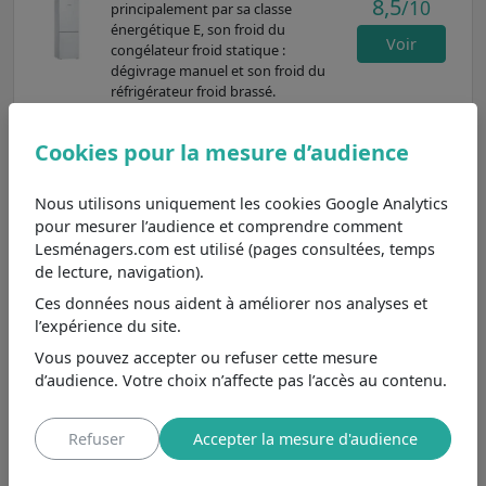
8,5
/10
principalement par sa classe
énergétique E, son froid du
Voir
congélateur froid statique :
dégivrage manuel et son froid du
réfrigérateur froid brassé.
Bosch KGV33VLEAS
Cookies pour la mesure d’audience
Moins cher de 163€
, se différencie
8,8
/10
principalement par sa classe
énergétique E, son froid du
Nous utilisons uniquement les cookies Google Analytics
Voir
congélateur froid statique :
pour mesurer l’audience et comprendre comment
dégivrage manuel et son froid du
Lesménagers.com est utilisé (pages consultées, temps
réfrigérateur froid brassé.
de lecture, navigation).
Bosch KIV87NSE0
Ces données nous aident à améliorer nos analyses et
Moins cher de 82€
, se différencie
l’expérience du site.
principalement par sa classe
7,0
/10
Vous pouvez accepter ou refuser cette mesure
énergétique E, son froid du
d’audience. Votre choix n’affecte pas l’accès au contenu.
réfrigérateur froid brassé, son froid
Voir
du congélateur froid statique :
dégivrage manuel et son type de
Refuser
Accepter la mesure d'audience
pose encastrable.