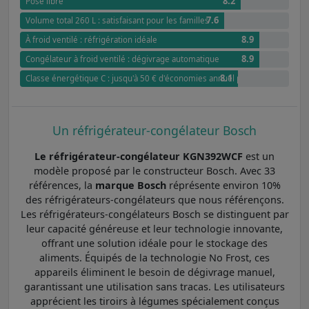
8.2
Pose libre
7.6
Volume total 260 L : satisfaisant pour les familles
8.9
À froid ventilé : réfrigération idéale
8.9
Congélateur à froid ventilé : dégivrage automatique
8.1
Classe énergétique C : jusqu'à 50 € d'économies annuel par rapport à G
Un réfrigérateur-congélateur Bosch
Le réfrigérateur-congélateur KGN392WCF
est un
modèle proposé par le constructeur Bosch. Avec 33
références, la
marque Bosch
réprésente environ 10%
des réfrigérateurs-congélateurs que nous référençons.
Les réfrigérateurs-congélateurs Bosch se distinguent par
leur capacité généreuse et leur technologie innovante,
offrant une solution idéale pour le stockage des
aliments. Équipés de la technologie No Frost, ces
appareils éliminent le besoin de dégivrage manuel,
garantissant une utilisation sans tracas. Les utilisateurs
apprécient les tiroirs à légumes spécialement conçus