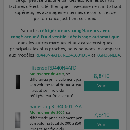
ce qui peut se traduire par des économies sur vos
factures d'électricité. Bien que l'investissement initial soit
supérieur, les avantages en termes de confort et de
performance justifient ce choix.
Parmi les
réfrigérateurs-congélateurs avec
congélateur à froid ventilé : dégivrage automatique
dans les autres marques et aux caractéristiques
principales les plus proches, nous pouvons le comparer
aux modèles
RB440N4AFD
,
RL34C601DSA
et
KGN36NLEA
.
Hisense RB440N4AFD
Moins cher de 450€
, se
8,8
/10
différencie principalement par
son volume total de 300 à 350
Voir
litres et son froid du
réfrigérateur froid ventilé.
Samsung RL34C601DSA
Moins cher de 300€
, se
7,3
/10
différencie principalement par
son volume total de 300 à 350
Voir
litres et son froid du