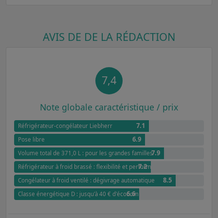
AVIS DE DE LA RÉDACTION
7,4
Note globale caractéristique / prix
7.1
Réfrigérateur-congélateur Liebherr
6.9
Pose libre
7.9
Volume total de 371,0 L : pour les grandes familles
7.2
Réfrigérateur à froid brassé : flexibilité et performance
8.5
Congélateur à froid ventilé : dégivrage automatique
6.6
Classe énergétique D : jusqu'à 40 € d'économies annuel par rapport à G