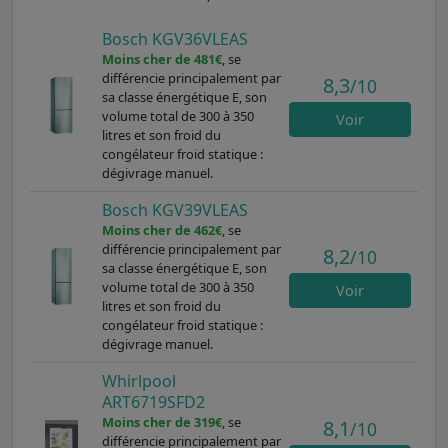
Bosch KGV36VLEAS
Moins cher de 481€
, se
différencie principalement par
8,3
/10
sa classe énergétique E, son
volume total de 300 à 350
Voir
litres et son froid du
congélateur froid statique :
dégivrage manuel.
Bosch KGV39VLEAS
Moins cher de 462€
, se
différencie principalement par
8,2
/10
sa classe énergétique E, son
volume total de 300 à 350
Voir
litres et son froid du
congélateur froid statique :
dégivrage manuel.
Whirlpool
ART6719SFD2
Moins cher de 319€
, se
8,1
/10
différencie principalement par