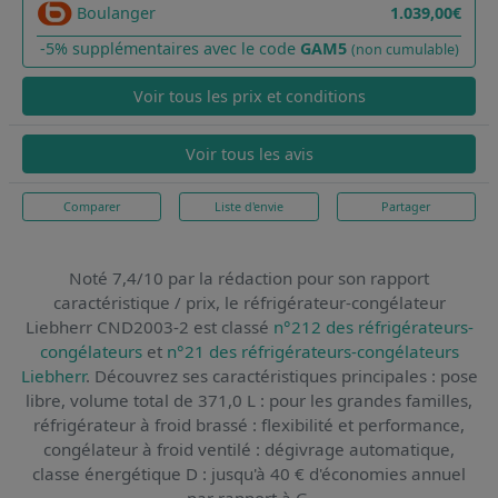
Boulanger
1.039,00€
-5% supplémentaires avec le code
GAM5
(non cumulable)
Voir tous les prix et conditions
Voir tous les avis
Comparer
Liste d'envie
Partager
Noté 7,4/10 par la rédaction pour son rapport
caractéristique / prix,
le réfrigérateur-congélateur
Liebherr CND2003-2
est classé
n°212 des réfrigérateurs-
congélateurs
et
n°21 des réfrigérateurs-congélateurs
Liebherr
. Découvrez ses caractéristiques principales : pose
libre, volume total de 371,0 L : pour les grandes familles,
réfrigérateur à froid brassé : flexibilité et performance,
congélateur à froid ventilé : dégivrage automatique,
classe énergétique D : jusqu'à 40 € d'économies annuel
par rapport à G.