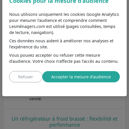
Cookies pour la mesure d’audience
Haier HCR7818DNMM
Nous utilisons uniquement les cookies Google Analytics
8,2
/10
Moins cher de 199€
, se
pour mesurer l’audience et comprendre comment
différencie principalement par
Voir
Lesménagers.com est utilisé (pages consultées, temps
son froid du réfrigérateur
de lecture, navigation).
froid ventilé.
Ces données nous aident à améliorer nos analyses et
Haier HTR7720DNMB
8,0
/10
l’expérience du site.
Au même prix
, se différencie
principalement par son froid
Vous pouvez accepter ou refuser cette mesure
Voir
du réfrigérateur froid ventilé.
d’audience. Votre choix n’affecte pas l’accès au contenu.
Haier HTW5618ENPT
Refuser
Accepter la mesure d'audience
Moins cher de 457€
, se
8,7
/10
différencie principalement par
sa classe énergétique E et son
Voir
froid du réfrigérateur froid
ventilé.
Un réfrigérateur à froid brassé : flexibilité et
performance