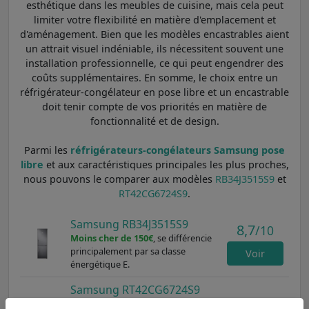
esthétique dans les meubles de cuisine, mais cela peut
limiter votre flexibilité en matière d'emplacement et
d'aménagement. Bien que les modèles encastrables aient
un attrait visuel indéniable, ils nécessitent souvent une
installation professionnelle, ce qui peut engendrer des
coûts supplémentaires. En somme, le choix entre un
réfrigérateur-congélateur en pose libre et un encastrable
doit tenir compte de vos priorités en matière de
fonctionnalité et de design.
Parmi les
réfrigérateurs-congélateurs Samsung pose
libre
et aux caractéristiques principales les plus proches,
nous pouvons le comparer aux modèles
RB34J3515S9
et
RT42CG6724S9
.
Samsung RB34J3515S9
8,7
/10
Moins cher de 150€
, se différencie
principalement par sa classe
Voir
énergétique E.
Samsung RT42CG6724S9
8,6
/10
Moins cher de 82€
, se différencie