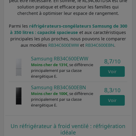
peut être nécessaire. En somme, le RL34C601DSA est une
solution pratique et efficace pour les familles qui
cherchent à optimiser leur espace de rangement.
Parmi les
réfrigérateurs-congélateurs Samsung de 300
à 350 litres : capacité spacieuse
et aux caractéristiques
principales les plus proches, nous pouvons le comparer
aux modèles
RB34C600EWW
et
RB34C600EBN
.
Samsung RB34C600EWW
8,7
/10
Moins cher de 131€
, se différencie
principalement par sa classe
Voir
énergétique E.
Samsung RB34C600EBN
8,3
/10
Moins cher de 100€
, se différencie
principalement par sa classe
Voir
énergétique E.
Un réfrigérateur à froid ventilé : réfrigération
idéale