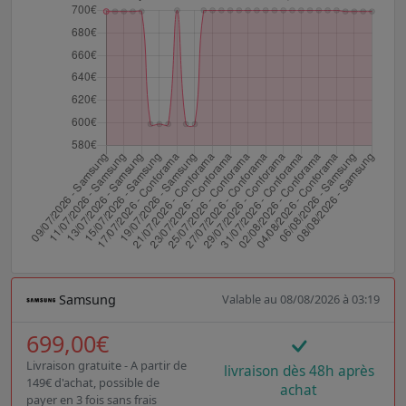
Samsung
Valable au 08/08/2026 à 03:19
699,00€
Livraison gratuite - A partir de
livraison dès 48h après
149€ d'achat, possible de
achat
payer en 3 fois sans frais