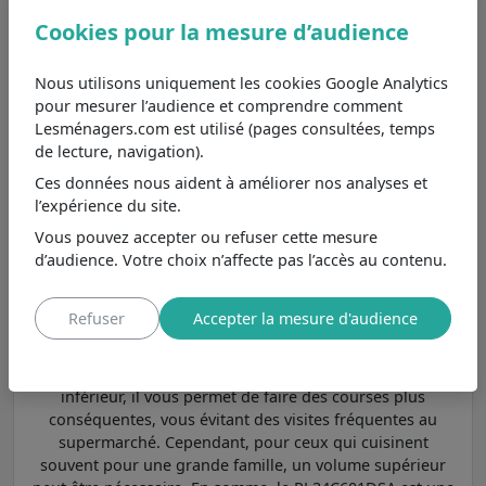
principalement par sa classe
Voir
Cookies pour la mesure d’audience
énergétique E et son volume total
plus de 350 litres.
Nous utilisons uniquement les cookies Google Analytics
pour mesurer l’audience et comprendre comment
Une capacité de réfrigération et congélation
Lesménagers.com est utilisé (pages consultées, temps
spacieuse de 344 L pour les grandes familles
de lecture, navigation).
ou amateurs de cuisine
Ces données nous aident à améliorer nos analyses et
l’expérience du site.
Le réfrigérateur-congélateur de 344 L est une option
parfaite pour les ménages qui aiment cuisiner et stocker
Vous pouvez accepter ou refuser cette mesure
des aliments en quantité. Avec le RL34C601DSA de
d’audience. Votre choix n’affecte pas l’accès au contenu.
Samsung, vous bénéficiez d'un espace suffisant pour
tous vos produits alimentaires. Ce modèle est souvent
Refuser
Accepter la mesure d'audience
plus économe en énergie que les appareils de plus
grande taille, ce qui peut aider à réduire vos factures
d'électricité. Comparé aux réfrigérateurs de volume
inférieur, il vous permet de faire des courses plus
conséquentes, vous évitant des visites fréquentes au
supermarché. Cependant, pour ceux qui cuisinent
souvent pour une grande famille, un volume supérieur