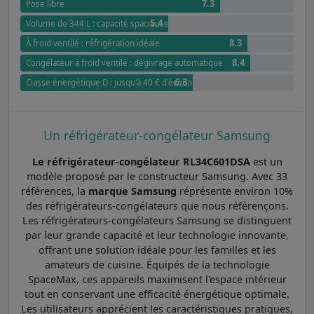
7.3
Pose libre
5.4
Volume de 344 L : capacité spacieuse
8.3
À froid ventilé : réfrigération idéale
8.4
Congélateur à froid ventilé : dégivrage automatique
6.3
Classe énergétique D : jusqu'à 40 € d'économies annuel par rapport à G
Un réfrigérateur-congélateur Samsung
Le réfrigérateur-congélateur RL34C601DSA
est un
modèle proposé par le constructeur Samsung. Avec 33
références, la
marque Samsung
réprésente environ 10%
des réfrigérateurs-congélateurs que nous référençons.
Les réfrigérateurs-congélateurs Samsung se distinguent
par leur grande capacité et leur technologie innovante,
offrant une solution idéale pour les familles et les
amateurs de cuisine. Équipés de la technologie
SpaceMax, ces appareils maximisent l'espace intérieur
tout en conservant une efficacité énergétique optimale.
Les utilisateurs apprécient les caractéristiques pratiques,