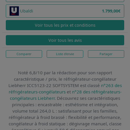
Ubaldi
1.799,00€
Voir tous les prix et conditions
Voir tous les avis
Comparer
Liste d'envie
Partager
Noté 6,8/10 par la rédaction pour son rapport
caractéristique / prix,
le réfrigérateur-congélateur
Liebherr ICC5123-22 SOFTSYSTEM
est classé
n°263 des
réfrigérateurs-congélateurs
et
n°28 des réfrigérateurs-
congélateurs Liebherr
. Découvrez ses caractéristiques
principales : encastrable : esthétisme et intégration,
volume total 264,0 L : satisfaisant pour les familles,
réfrigérateur à froid brassé : flexibilité et performance,
congélateur à froid statique : dégivrage manuel, classe
énergétique C : jusqu'à 50 € d'économies annuel par