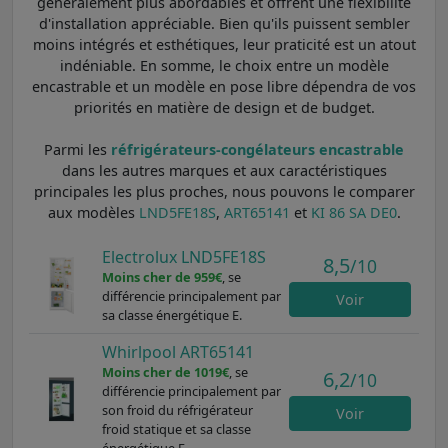
généralement plus abordables et offrent une flexibilité
d'installation appréciable. Bien qu'ils puissent sembler
moins intégrés et esthétiques, leur praticité est un atout
indéniable. En somme, le choix entre un modèle
encastrable et un modèle en pose libre dépendra de vos
priorités en matière de design et de budget.
Parmi les
réfrigérateurs-congélateurs encastrable
dans les autres marques et aux caractéristiques
principales les plus proches, nous pouvons le comparer
aux modèles
LND5FE18S
,
ART65141
et
KI 86 SA DE0
.
Electrolux LND5FE18S
8,5
/10
Moins cher de 959€
, se
différencie principalement par
Voir
sa classe énergétique E.
Whirlpool ART65141
Moins cher de 1019€
, se
6,2
/10
différencie principalement par
son froid du réfrigérateur
Voir
froid statique et sa classe
énergétique F.