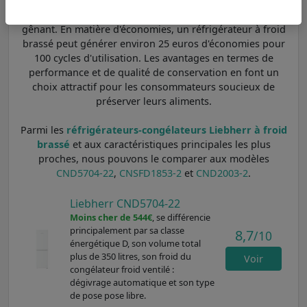
brassé facilite l'entretien. Toutefois, certains utilisateurs
pourraient trouver le bruit des ventilateurs légèrement
gênant. En matière d'économies, un réfrigérateur à froid
brassé peut générer environ 25 euros d'économies pour
100 cycles d'utilisation. Les avantages en termes de
performance et de qualité de conservation en font un
choix attractif pour les consommateurs soucieux de
préserver leurs aliments.
Parmi les
réfrigérateurs-congélateurs Liebherr à froid
brassé
et aux caractéristiques principales les plus
proches, nous pouvons le comparer aux modèles
CND5704-22
,
CNSFD1853-2
et
CND2003-2
.
Liebherr CND5704-22
Moins cher de 544€
, se différencie
principalement par sa classe
8,7
/10
énergétique D, son volume total
plus de 350 litres, son froid du
Voir
congélateur froid ventilé :
dégivrage automatique et son type
de pose pose libre.