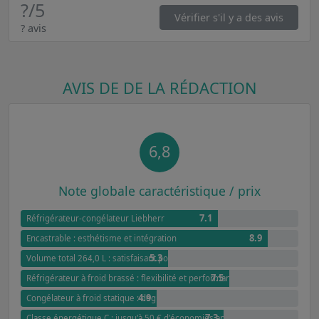
?
/5
Vérifier s'il y a des avis
? avis
AVIS DE DE LA RÉDACTION
6,8
Note globale caractéristique / prix
7.1
Réfrigérateur-congélateur Liebherr
8.9
Encastrable : esthétisme et intégration
5.3
Volume total 264,0 L : satisfaisant pour les familles
7.5
Réfrigérateur à froid brassé : flexibilité et performance
4.9
Congélateur à froid statique : dégivrage manuel
7.3
Classe énergétique C : jusqu'à 50 € d'économies annuel par rapport à G