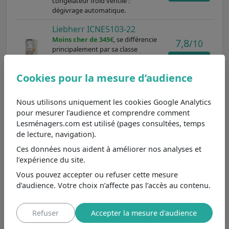
congélateur froid ventilé :
dégivrage automatique.
Liebherr ICNE5103-22
Moins cher de 345€
, se différencie
7,8
/10
principalement par sa classe
énergétique E et son froid du
Voir
congélateur froid ventilé :
Cookies pour la mesure d’audience
dégivrage automatique.
Nous utilisons uniquement les cookies Google Analytics
Un réfrigérateur à froid brassé : flexibilité et
pour mesurer l’audience et comprendre comment
performance
Lesménagers.com est utilisé (pages consultées, temps
de lecture, navigation).
Le réfrigérateur à froid brassé, tel que le ICC5123-22
Ces données nous aident à améliorer nos analyses et
SOFTSYSTEM de Liebherr, est une option moderne qui
l’expérience du site.
garantit une conservation efficace des aliments. Grâce à
Vous pouvez accepter ou refuser cette mesure
la circulation d'air assurée par des ventilateurs, ce
d’audience. Votre choix n’affecte pas l’accès au contenu.
modèle maintient une température homogène, évitant
ainsi les fluctuations qui peuvent affecter la qualité des
denrées. En comparaison avec les réfrigérateurs à froid
Refuser
Accepter la mesure d'audience
statique, qui nécessitent un dégivrage manuel, le froid