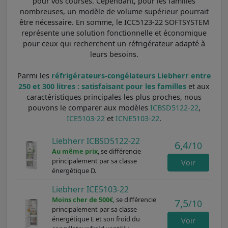
pour vos courses. Cependant, pour les familles
nombreuses, un modèle de volume supérieur pourrait
être nécessaire. En somme, le ICC5123-22 SOFTSYSTEM
représente une solution fonctionnelle et économique
pour ceux qui recherchent un réfrigérateur adapté à
leurs besoins.
Parmi les
réfrigérateurs-congélateurs Liebherr entre
250 et 300 litres : satisfaisant pour les familles
et aux
caractéristiques principales les plus proches, nous
pouvons le comparer aux modèles
ICBSD5122-22
,
ICE5103-22
et
ICNE5103-22
.
Liebherr ICBSD5122-22
6,4
/10
Au même prix
, se différencie
principalement par sa classe
Voir
énergétique D.
Liebherr ICE5103-22
Moins cher de 500€
, se différencie
7,5
/10
principalement par sa classe
énergétique E et son froid du
Voir