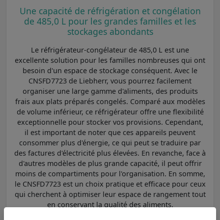
Une capacité de réfrigération et congélation
de 485,0 L pour les grandes familles et les
stockages abondants
Le réfrigérateur-congélateur de 485,0 L est une
excellente solution pour les familles nombreuses qui ont
besoin d'un espace de stockage conséquent. Avec le
CNSFD7723 de Liebherr, vous pourrez facilement
organiser une large gamme d'aliments, des produits
frais aux plats préparés congelés. Comparé aux modèles
de volume inférieur, ce réfrigérateur offre une flexibilité
exceptionnelle pour stocker vos provisions. Cependant,
il est important de noter que ces appareils peuvent
consommer plus d'énergie, ce qui peut se traduire par
des factures d'électricité plus élevées. En revanche, face à
d'autres modèles de plus grande capacité, il peut offrir
moins de compartiments pour l'organisation. En somme,
le CNSFD7723 est un choix pratique et efficace pour ceux
qui cherchent à optimiser leur espace de rangement tout
en conservant la qualité des aliments.