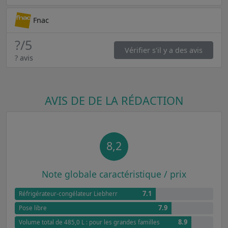
Fnac
?
/5
Vérifier s'il y a des avis
? avis
AVIS DE DE LA RÉDACTION
8,2
Note globale caractéristique / prix
7.1
Réfrigérateur-congélateur Liebherr
7.9
Pose libre
8.9
Volume total de 485,0 L : pour les grandes familles