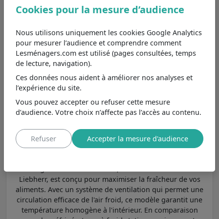
Parmi les
réfrigérateurs-congélateurs Liebherr plus
Cookies pour la mesure d’audience
de 350 litres : pour les grandes familles
et aux
caractéristiques principales les plus proches, nous
Nous utilisons uniquement les cookies Google Analytics
pouvons le comparer au modèle
ICND5133-22
pour mesurer l’audience et comprendre comment
ICEMAKER
.
Lesménagers.com est utilisé (pages consultées, temps
de lecture, navigation).
Liebherr ICND5133-22
8,7
/10
Ces données nous aident à améliorer nos analyses et
ICEMAKER
l’expérience du site.
Au même prix
, se différencie
Voir
principalement par sa classe
Vous pouvez accepter ou refuser cette mesure
énergétique A.
d’audience. Votre choix n’affecte pas l’accès au contenu.
Refuser
Accepter la mesure d'audience
Un réfrigérateur à froid brassé : flexibilité et
performance
Le réfrigérateur à froid brassé, comme le CNSFD7723 de
Liebherr, est conçu pour maximiser la fraîcheur de vos
aliments. Avec un système de ventilation qui permet une
circulation efficace de l'air froid, ce modèle garantit une
température homogène à l'intérieur. En comparaison