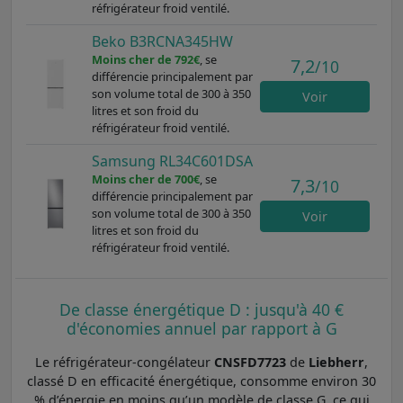
réfrigérateur froid ventilé.
Beko B3RCNA345HW
Moins cher de 792€
, se
7,2
/10
différencie principalement par
son volume total de 300 à 350
Voir
litres et son froid du
réfrigérateur froid ventilé.
Samsung RL34C601DSA
Moins cher de 700€
, se
7,3
/10
différencie principalement par
son volume total de 300 à 350
Voir
litres et son froid du
réfrigérateur froid ventilé.
De classe énergétique D : jusqu'à 40 €
d'économies annuel par rapport à G
Le réfrigérateur-congélateur
CNSFD7723
de
Liebherr
,
classé D en efficacité énergétique, consomme environ 30
% d’énergie en moins qu’un modèle de classe G, ce qui