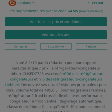
Boulanger
1.399,00€
-5% supplémentaires avec le code
GAM5
(non cumulable)
Voir tous les prix et conditions
Voir tous les avis
Comparer
Liste d'envie
Partager
Noté 8,2/10 par la rédaction pour son rapport
caractéristique / prix,
le réfrigérateur-congélateur
Liebherr CNSFD7723
est classé
n°98 des réfrigérateurs-
congélateurs
et
n°6 des réfrigérateurs-congélateurs
Liebherr
. Découvrez ses caractéristiques principales : pose
libre, volume total de 485,0 L : pour les grandes familles,
réfrigérateur à froid brassé : flexibilité et performance,
congélateur à froid ventilé : dégivrage automatique,
classe énergétique D : jusqu'à 40 € d'économies annuel
par rapport à G.