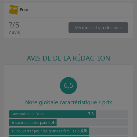
Fnac
?
/5
Vérifier s'il y a des avis
? avis
AVIS DE DE LA RÉDACTION
6,5
Note globale caractéristique / prix
7.3
Lave-vaisselle Beko
4
Encastrable avec panneau de commande apparent : intégration harmonieu
6.7
16 couverts : pour les grandes familles ou les réceptions