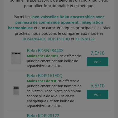
somme, le BDIN38647C de Beko est un choix judicieux
pour allier fonctionnalité et esthétique.
Parmi les
lave-vaisselles Beko encastrables avec
panneau de commande apparent : intégration
harmonieuse
et aux caractéristiques principales les plus
proches, nous pouvons le comparer aux modèles
BDSN28440X
,
BDIS161E0Q
et
KDIS28122
.
Beko BDSN28440X
7,0
/10
Moins cher de 101€
, se différencie
principalement par son indice de
Voir
réparabilité 6 à 7,9/ 10.
Beko BDIS161E0Q
Moins cher de 93€
, se différencie
5,9
/10
principalement par son nombre de
couverts 9-12 couverts, son niveau
Voir
sonore plus de 46 dB, sa classe
énergétique E et son indice de
réparabilité 6 à 7,9/ 10.
Beko KDIS28122