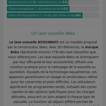
6.7
Niveau sonore 44 dB : silencieux pour un usage quotidien
6.8
Classe énergétique C : économie correcte
8.2
Indice de réparabilité 9,1 : un des plus faciles à réparer
Un lave-vaisselle Beko
Le lave-vaisselle BDIN38647C
est un modèle proposé
par le constructeur Beko. Avec 30 références, la
marque
Beko
réprésente environ 11% des lave-vaisselles que
nous référençons. Les lave-vaisselle Beko se distinguent
par leur efficacité et leur accessibilité, offrant une
solution pratique pour le nettoyage de la vaisselle au
quotidien. Équipés de la technologie AquaIntense, ces
appareils garantissent un lavage en profondeur, même
pour les casseroles et plats difficiles. Les utilisateurs
apprécient les programmes variés, incluant des cycles
rapides et des options spécifiques pour les charges
délicates, assurant un soin adapté à chaque type de
vaisselle. La fonction de départ différé permet de