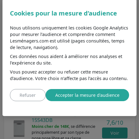
pleine capacité, cela peut entraîner un gaspillage d'eau.
En résumé, le BDIN38647C est une excellente option
Cookies pour la mesure d’audience
pour ceux qui ont des besoins élevés de lavage, mais il
est essentiel de réfléchir à l'espace disponible dans votre
Nous utilisons uniquement les cookies Google Analytics
cuisine.
pour mesurer l’audience et comprendre comment
Lesménagers.com est utilisé (pages consultées, temps
Parmi les
lave-vaisselles Beko 13 couverts et plus :
de lecture, navigation).
pour les grandes familles ou les réceptions
et aux
Ces données nous aident à améliorer nos analyses et
caractéristiques principales les plus proches, nous
l’expérience du site.
pouvons le comparer aux modèles
BDFN26B4C0W
,
BDN26521XQ 15S43DB
et
BDFN26440X
.
Vous pouvez accepter ou refuser cette mesure
d’audience. Votre choix n’affecte pas l’accès au contenu.
Beko BDFN26B4C0W
8,2
/10
Moins cher de 219€
, se différencie
Refuser
Accepter la mesure d'audience
principalement par son type de
Voir
pose pose libre.
Beko BDN26521XQ
15S43DB
7,6
/10
Moins cher de 148€
, se différencie
principalement par son type de
Voir
pose pose libre et sa classe