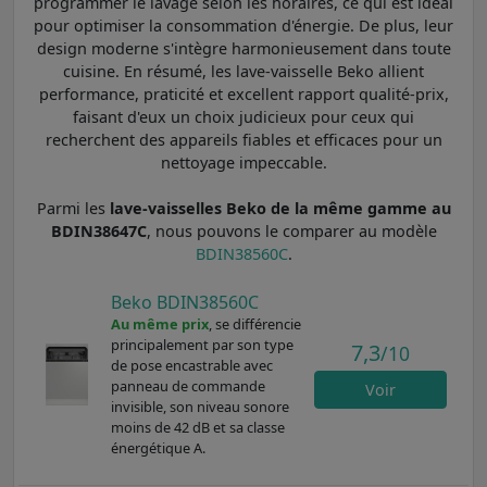
programmer le lavage selon les horaires, ce qui est idéal
pour optimiser la consommation d'énergie. De plus, leur
design moderne s'intègre harmonieusement dans toute
cuisine. En résumé, les lave-vaisselle Beko allient
performance, praticité et excellent rapport qualité-prix,
faisant d'eux un choix judicieux pour ceux qui
recherchent des appareils fiables et efficaces pour un
nettoyage impeccable.
Parmi les
lave-vaisselles Beko de la même gamme au
BDIN38647C
, nous pouvons le comparer au modèle
BDIN38560C
.
Beko BDIN38560C
Au même prix
, se différencie
principalement par son type
7,3
/10
de pose encastrable avec
panneau de commande
Voir
invisible, son niveau sonore
moins de 42 dB et sa classe
énergétique A.