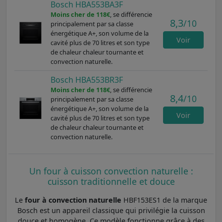
Bosch HBA553BA3F
Moins cher de 118€
, se différencie
8,3
/10
principalement par sa classe
énergétique A+, son volume de la
Voir
cavité plus de 70 litres et son type
de chaleur chaleur tournante et
convection naturelle.
Bosch HBA553BR3F
Moins cher de 118€
, se différencie
8,4
/10
principalement par sa classe
énergétique A+, son volume de la
Voir
cavité plus de 70 litres et son type
de chaleur chaleur tournante et
convection naturelle.
Un four à cuisson convection naturelle :
cuisson traditionnelle et douce
Le
four à convection naturelle
HBF153ES1 de la marque
Bosch est un appareil classique qui privilégie la cuisson
douce et homogène. Ce modèle fonctionne grâce à des