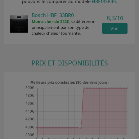
pouvons le comparer au modèle
HBF133BR0
.
Bosch HBF133BR0
8,3
/10
Moins cher de 222€
, se différencie
principalement par son type de
Voir
chaleur chaleur tournante.
PRIX ET DISPONIBILITÉS