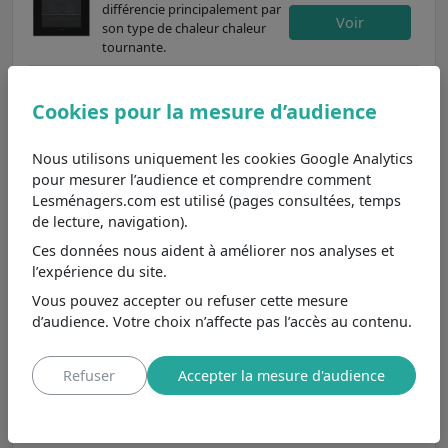
différencie principalement par
Voir
son type de chaleur chaleur
tournante.
Brandt BOP 2010 B
Moins cher de 99€
, se
Cookies pour la mesure d’audience
6,2
/10
différencie principalement par
son type de nettoyage
Voir
Nous utilisons uniquement les cookies Google Analytics
pyrolyse et son type de
pour mesurer l’audience et comprendre comment
chaleur chaleur tournante.
Lesménagers.com est utilisé (pages consultées, temps
VALBERG MFO 66 P K
de lecture, navigation).
CD 765C
Ces données nous aident à améliorer nos analyses et
7,6
/10
Moins cher de 269€
, se
l’expérience du site.
différencie principalement par
Voir
son type de nettoyage
Vous pouvez accepter ou refuser cette mesure
pyrolyse et son type de
d’audience. Votre choix n’affecte pas l’accès au contenu.
chaleur chaleur tournante.
Refuser
Accepter la mesure d'audience
Un four à nettoyage par catalyse : nettoyage
efficace