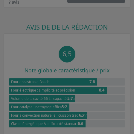
? avis
AVIS DE DE LA RÉDACTION
6,5
Note globale caractéristique / prix
7.6
Four encastrable Bosch
8.4
Four électrique : simplicité et précision
5.7
Volume de la cavité 66 L : capacité idéale pour les familles
5.2
Four catalyse : nettoyage efficace
6.7
Four à convection naturelle : cuisson traditionnelle et douce
6.6
Classe énergétique A : efficacité standard