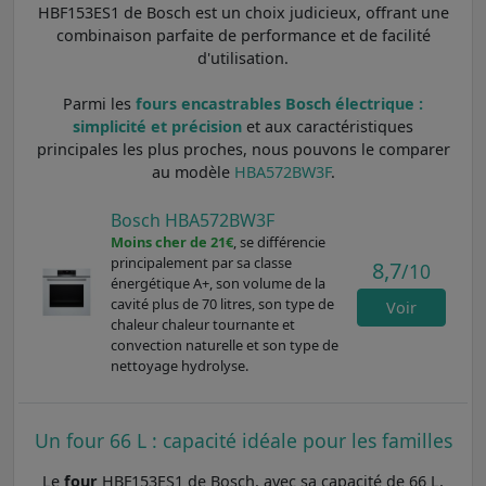
HBF153ES1 de Bosch est un choix judicieux, offrant une
combinaison parfaite de performance et de facilité
d'utilisation.
Parmi les
fours encastrables Bosch électrique :
simplicité et précision
et aux caractéristiques
principales les plus proches, nous pouvons le comparer
au modèle
HBA572BW3F
.
Bosch HBA572BW3F
Moins cher de 21€
, se différencie
principalement par sa classe
8,7
/10
énergétique A+, son volume de la
cavité plus de 70 litres, son type de
Voir
chaleur chaleur tournante et
convection naturelle et son type de
nettoyage hydrolyse.
Un four 66 L : capacité idéale pour les familles
Le
four
HBF153ES1 de Bosch, avec sa capacité de 66 L,