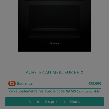
ACHETEZ AU MEILLEUR PRIX
Boulanger
499,00€
-5% supplémentaires avec le code
GAM5
(non cumulable)
Voir tous les prix et conditions