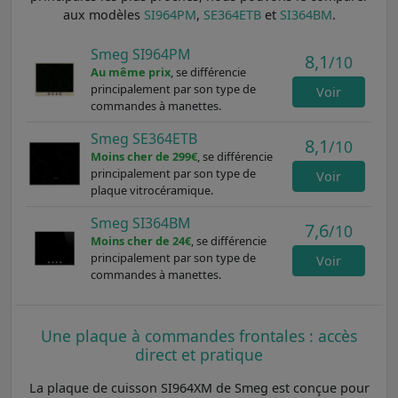
aux modèles
SI964PM
,
SE364ETB
et
SI364BM
.
Smeg SI964PM
8,1
/10
Au même prix
, se différencie
principalement par son type de
Voir
commandes à manettes.
Smeg SE364ETB
8,1
/10
Moins cher de 299€
, se différencie
principalement par son type de
Voir
plaque vitrocéramique.
Smeg SI364BM
7,6
/10
Moins cher de 24€
, se différencie
principalement par son type de
Voir
commandes à manettes.
Une plaque à commandes frontales : accès
direct et pratique
La plaque de cuisson SI964XM de Smeg est conçue pour