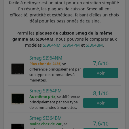
facile à nettoyer est un atout pour un entretien simplifié.
En résumé, les plaques de cuisson Smeg allient
efficacité, praticité et esthétique, faisant d'elles un choix
idéal pour les passionnés de cuisine.
Parmi les
plaques de cuisson Smeg de la même
gamme au SI964XM
, nous pouvons le comparer aux
modèles
SI964NM
,
SI964PM
et
SI364BM
.
Smeg SI964NM
7,6
/10
Plus cher de 243€
, se
différencie principalement par
Voir
son type de commandes à
manettes.
Smeg SI964PM
8,1
/10
Au même prix
, se différencie
principalement par son type
Voir
de commandes à manettes.
Smeg SI364BM
7,6
/10
Moins cher de 24€
, se