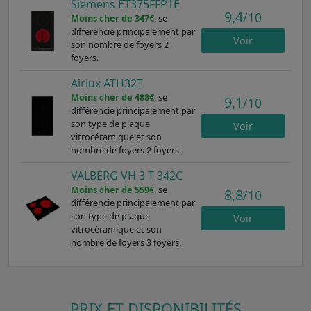
Siemens ET375FFP1E
9,4
/10
Moins cher de 347€
, se
différencie principalement par
Voir
son nombre de foyers 2
foyers.
Airlux ATH32T
Moins cher de 488€
, se
9,1
/10
différencie principalement par
son type de plaque
Voir
vitrocéramique et son
nombre de foyers 2 foyers.
VALBERG VH 3 T 342C
Moins cher de 559€
, se
8,8
/10
différencie principalement par
son type de plaque
Voir
vitrocéramique et son
nombre de foyers 3 foyers.
PRIX ET DISPONIBILITÉS