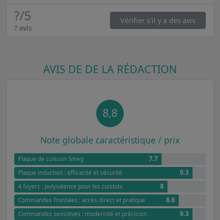
?
/5
Vérifier s'il y a des avis
? avis
AVIS DE DE LA RÉDACTION
8,8
Note globale caractéristique / prix
7.7
Plaque de cuisson Smeg
9.3
Plaque induction : efficacité et sécurité
8
4 foyers : polyvalence pour les cuistots
8.6
Commandes frontales : accès direct et pratique
9.3
Commandes sensitives : modernité et précision