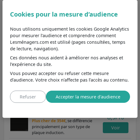
dîners en famille ou les occasions spéciales. Comparée à
une plaque à trois foyers, qui peut être limitante, cette
Cookies pour la mesure d’audience
option offre plus de flexibilité pour les cuisiniers.
Cependant, pour ceux qui cuisinent souvent pour de
grands groupes, une plaque à cinq foyers pourrait être
Nous utilisons uniquement les cookies Google Analytics
plus appropriée. Bien que la plaque PKF611BB8E offre de
pour mesurer l’audience et comprendre comment
bonnes performances, son temps de chauffe peut être
Lesménagers.com est utilisé (pages consultées, temps
légèrement plus long que celui des modèles à induction,
de lecture, navigation).
qui assurent une montée en température rapide. Pour
Ces données nous aident à améliorer nos analyses et
une cuisine moderne et fonctionnelle, cette plaque est
l’expérience du site.
un choix judicieux.
Vous pouvez accepter ou refuser cette mesure
d’audience. Votre choix n’affecte pas l’accès au contenu.
Parmi les
plaques de cuisson Bosch avec 4 foyers :
polyvalence pour les cuistots
et aux caractéristiques
principales les plus proches, nous pouvons le comparer
Refuser
Accepter la mesure d'audience
aux modèles
PXY63KHC1E
,
PIX631HC1E
et
PVS611BB6E
.
Bosch PXY63KHC1E
8,9
/10
Plus cher de 354€
, se différencie
principalement par son type de
Voir
plaque induction.