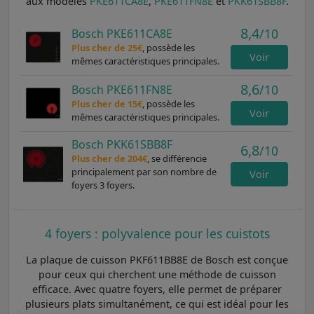
aux modèles
PKE611CA8E
,
PKE611FN8E
et
PKK61SBB8F
.
8,4
/10
Bosch PKE611CA8E
Plus cher de 25€
, possède les
Voir
mêmes caractéristiques principales.
8,6
/10
Bosch PKE611FN8E
Plus cher de 15€
, possède les
Voir
mêmes caractéristiques principales.
Bosch PKK61SBB8F
6,8
/10
Plus cher de 204€
, se différencie
principalement par son nombre de
Voir
foyers 3 foyers.
4 foyers : polyvalence pour les cuistots
La plaque de cuisson PKF611BB8E de Bosch est conçue
pour ceux qui cherchent une méthode de cuisson
efficace. Avec quatre foyers, elle permet de préparer
plusieurs plats simultanément, ce qui est idéal pour les