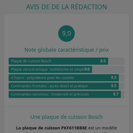
AVIS DE DE LA RÉDACTION
9,0
Note globale caractéristique / prix
8.6
Plaque de cuisson Bosch
7.2
Plaque vitrocéramique : esthétisme et simplicité
9.5
4 foyers : polyvalence pour les cuistots
9.5
Commandes frontales : accès direct et pratique
9.7
Commandes sensitives : modernité et précision
Une plaque de cuisson Bosch
La plaque de cuisson PKF611BB8E
est un modèle