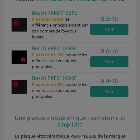
Bosch PKK611BB8E
8,5
/10
Plus cher de 43€
, se
différencie principalement par
Voir
son nombre de foyers 3
foyers.
Bosch PKE611FN8E
8,6
/10
Plus cher de 15€
, possède les
mêmes caractéristiques
Voir
principales.
Bosch PKE611CA8E
8,4
/10
Plus cher de 25€
, possède les
mêmes caractéristiques
Voir
principales.
Une plaque vitrocéramique : esthétisme et
simplicité
La plaque vitrocéramique PKF611BB8E de la marque