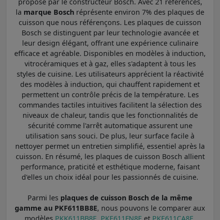
proposé par le constructeur Bosch. Avec 21 références,
la
marque Bosch
réprésente environ 7% des plaques de
cuisson que nous référençons. Les plaques de cuisson
Bosch se distinguent par leur technologie avancée et
leur design élégant, offrant une expérience culinaire
efficace et agréable. Disponibles en modèles à induction,
vitrocéramiques et à gaz, elles s'adaptent à tous les
styles de cuisine. Les utilisateurs apprécient la réactivité
des modèles à induction, qui chauffent rapidement et
permettent un contrôle précis de la température. Les
commandes tactiles intuitives facilitent la sélection des
niveaux de chaleur, tandis que les fonctionnalités de
sécurité comme l'arrêt automatique assurent une
utilisation sans souci. De plus, leur surface facile à
nettoyer permet un entretien simplifié, essentiel après la
cuisson. En résumé, les plaques de cuisson Bosch allient
performance, praticité et esthétique moderne, faisant
d'elles un choix idéal pour les passionnés de cuisine.
Parmi les
plaques de cuisson Bosch de la même
gamme au PKF611BB8E
, nous pouvons le comparer aux
modèles
PKK611BB8E
,
PKE611FN8E
et
PKE611CA8E
.