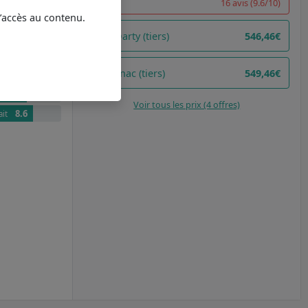
comparée au
16 avis (9.6/10)
l’accès au contenu.
Darty (tiers)
546,46€
7.7
9.7
illes moyennes
Fnac (tiers)
549,46€
9.3
ours/min)
8.3
 d'économies pour 100 cycles par rapport à G
Voir tous les prix (4 offres)
8.6
ait