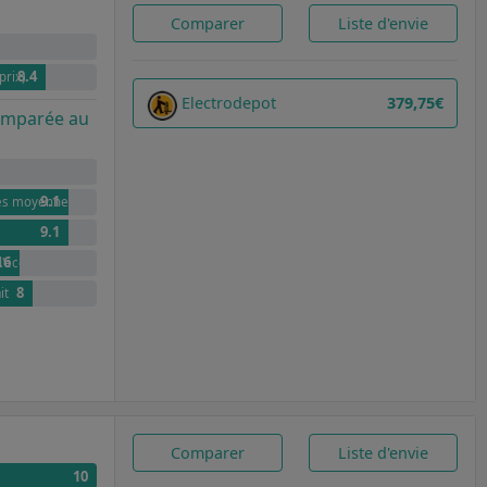
Comparer
Liste d'envie
8.4
prix)
Electrodepot
379,75€
comparée au
9.1
lles moyennes
9.1
.6
 d'économies pour 100 cycles par rapport à G
8
it
Comparer
Liste d'envie
10