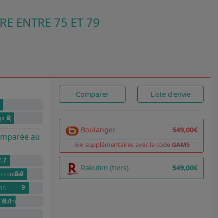
E ENTRE 75 ET 79
Comparer
Liste d'envie
8
prix)
Boulanger
549,00€
comparée au
-5% supplémentaires avec le code
GAM5
7.7
Rakuten (tiers)
549,00€
8.9
n couple
9
/mn
8.1
 d'économies pour 100 cycles par rapport à G
ait