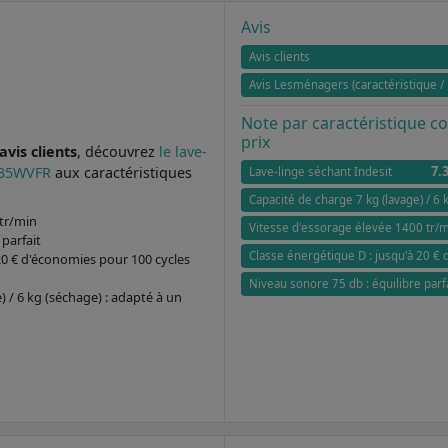
Avis
Avis clients
Avis Lesménagers (caractéristique / 
Note par caractéristique 
prix
vis clients
, découvrez
le lave-
7.
6435WVFR
aux caractéristiques
Lave-linge séchant Indesit
Capacité de charge 7 kg (lavage) / 6 
 tr/min
Vitesse d'essorage élevée 1400 tr/
 parfait
Classe énergétique D : jusqu'à 20 €
20 € d'économies pour 100 cycles
Niveau sonore 75 db : équilibre parf
) / 6 kg (séchage) : adapté à un