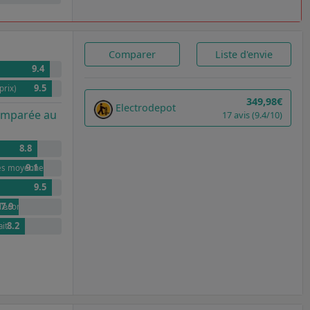
Comparer
Liste d'envie
9.4
9.5
prix)
349,98€
Electrodepot
comparée au
17 avis (9.4/10)
8.8
9.1
lles moyennes
9.5
7.9
 d'économies pour 100 cycles par rapport à G
8.2
ait