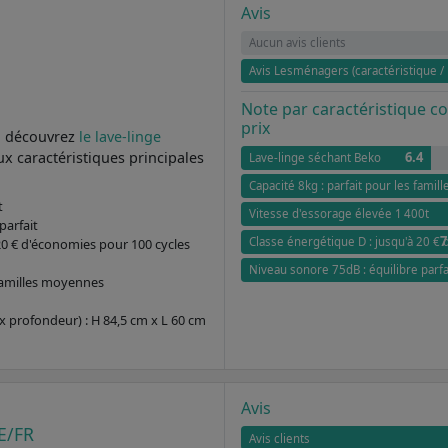
Avis
Aucun avis clients
Avis Lesménagers (caractéristique / 
Note par caractéristique 
prix
, découvrez
le lave-linge
6.4
ux caractéristiques principales
Lave-linge séchant Beko
Capacité 8kg : parfait pour les fami
t
Vitesse d'essorage élevée 1 400t
parfait
7
Classe énergétique D : jusqu'à 20 €
20 € d'économies pour 100 cycles
Niveau sonore 75dB : équilibre parfa
 familles moyennes
x profondeur) : H 84,5 cm x L 60 cm
Avis
E/FR
Avis clients