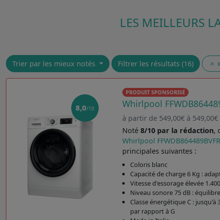
LES MEILLEURS L
Trier par les mieux notés
Filtrer les résultats (16)
e
PRODUIT SPONSORISÉ
Whirlpool FFWDB86448
8,0
/10
à partir de 549,00€ à 549,00€
Noté
8/10 par la rédaction
,
Whirlpool FFWDB864489BVF
principales suivantes :
Coloris blanc
Capacité de charge 6 Kg : adap
Vitesse d'essorage élevée 1.40
Niveau sonore 75 dB : équilibre
Classe énergétique C : jusqu'à
par rapport à G