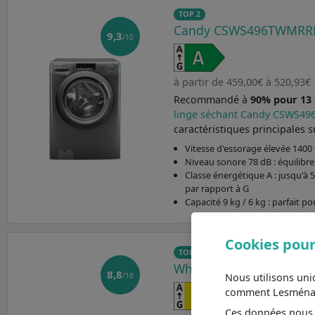
TOP 2
Candy CSWS496TWMRR
9,3
/10
à partir de 459,00€ à 520,93€
Recommandé à
90% pour 13 a
linge séchant Candy CSWS4
caractéristiques principales s
Vitesse d'essorage élevée 1400
Niveau sonore 78 dB : équilibre
Classe énergétique A : jusqu'à 
par rapport à G
Capacité 9 kg / 6 kg : parfait p
Cookies pour
TOP 3
BON PLAN
Whirlpool BDE76435WV
8,8
Nous utilisons un
/10
comment Lesménager
Ces données nous a