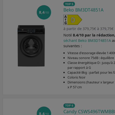
TOP 5
Beko BM3DT4851A
8,4
/10
à partir de 379,75€ à 379,75€
Noté
8.4/10 par la rédaction
séchant Beko BM3DT4851A
a
suivantes :
Vitesse d'essorage élevée 1 400
Niveau sonore 75dB : équilibre 
Classe énergétique D : jusqu'à 
par rapport à G
Capacité 8kg : parfait pour les
Coloris Noir
Dimensions (hauteur x largeur 
x P 57 cm
TOP 6
Candy CSWS496TWMBB
8,4
/10