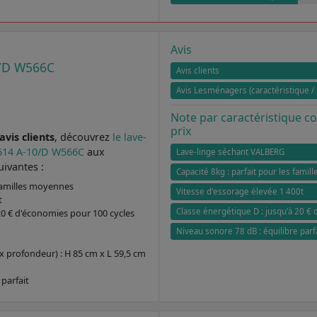
Avis
/D W566C
Avis clients
Avis Lesménagers (caractéristique / 
Note par caractéristique 
prix
vis clients
, découvrez
le lave-
614 A-10/D W566C
aux
Lave-linge séchant VALBERG
uivantes :
Capacité 8kg : parfait pour les fami
 familles moyennes
Vitesse d'essorage élevée 1 400t
t
Classe énergétique D : jusqu'à 20 €
20 € d'économies pour 100 cycles
Niveau sonore 78 dB : équilibre parf
x profondeur) : H 85 cm x L 59,5 cm
 parfait