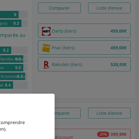
Comparer
Liste d'envie
9
9.3
prix)
Darty (tiers)
459,00€
comparée au
Fnac (tiers)
459,00€
8.2
9.5
es familles moyennes
Rakuten (tiers)
520,93€
9.5
min
9.7
 d'économies pour 100 cycles par rapport à G
8.4
ait
Comparer
Liste d'envie
9.6
t comprendre
8.8
n).
prix)
399,99€
-27%
Cdiscount