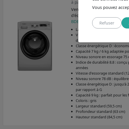
à partir de 399,99€ à 568,56€
Vous pouvez accept
Vendu au
meilleur prix à 39
d'économies), découvrez
le l
BDE76435WVFR
aux caractéri
Refuser
Lave-linge hublot
Vitesse d'essorage 1400 tours/
de textiles
Classe énergétique D : écono
Capacité 7 kg / 6 kg adaptée p
Niveau sonore en essorage 75 
Indice de durabilité 8.8 : conç
années
Vitesse d'essorage standard (1
Niveau sonore 78 dB : équilibre
Classe énergétique D : jusqu'à 
par rapport à G
Capacité 9 kg : parfait pour le
Coloris : gris
Largeur standard (59,5 cm)
Profondeur standard (63 cm)
Hauteur standard (84,5 cm)