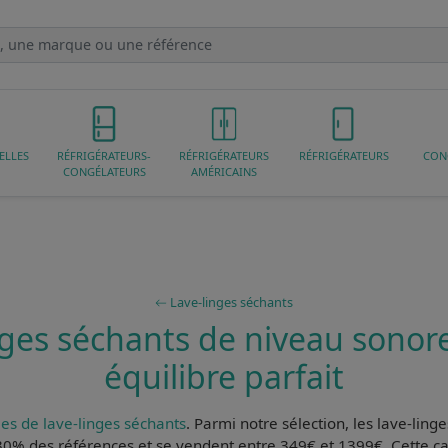
ELLES
RÉFRIGÉRATEURS-
RÉFRIGÉRATEURS
RÉFRIGÉRATEURS
CON
CONGÉLATEURS
AMÉRICAINS
Lave-linges séchants
ges séchants de niveau sonore
équilibre parfait
es de lave-linges séchants
. Parmi notre sélection, les
lave-ling
0% des références et se vendent entre 349€ et 1399€. Cette cat