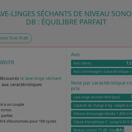
AVE-LINGES SÉCHANTS DE NIVEAU SONOR
DB : ÉQUILIBRE PARFAIT
ntre 75 et 79 dB
Avis
9BVFR
7.2
Avis clients
Avis Lesménagers (caractéristique / 
 découvrez
le lave-linge séchant
Note par caractéristique 
R
aux caractéristiques
prix
Lave-linge séchant Whirlpool
té à un couple
Capacité de charge 6 Kg : adapté à u
0 tr/mn
Vitesse d'essorage élevée 1.400 tr
 parfait
 30 € d'économies pour 100 cycles
Classe énergétique C : jusqu'à 30 €
6.1
Niveau sonore 75 dB : équilibre parf