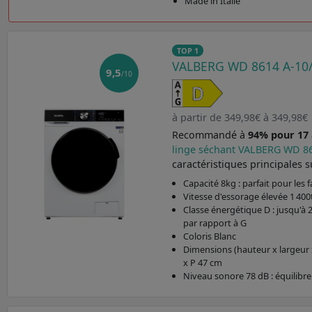
Made in Italie
TOP 1
VALBERG WD 8614 A-10
9,5
/10
à partir de 349,98€ à 349,98€
Recommandé à
94% pour 17 a
linge séchant VALBERG WD 8
caractéristiques principales s
Capacité 8kg : parfait pour les
Vitesse d'essorage élevée 1 400
Classe énergétique D : jusqu'à 
par rapport à G
Coloris Blanc
Dimensions (hauteur x largeur 
x P 47 cm
Niveau sonore 78 dB : équilibre