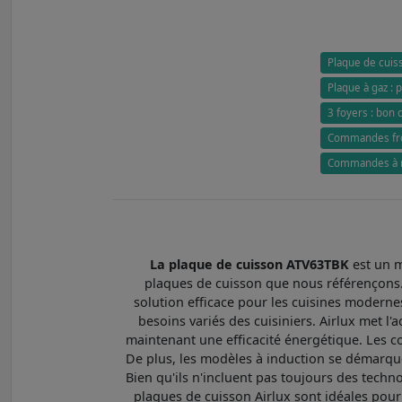
Plaque de cuiss
Plaque à gaz : p
3 foyers : bon
Commandes fron
Commandes à ma
La plaque de cuisson ATV63TBK
est un m
plaques de cuisson que nous référençons. 
solution efficace pour les cuisines moderne
besoins variés des cuisiniers. Airlux met 
maintenant une efficacité énergétique. Les c
De plus, les modèles à induction se démarquen
Bien qu'ils n'incluent pas toujours des techn
plaques de cuisson Airlux sont idéales pour