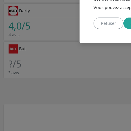
Vous pouvez accept
Darty
4,0
/5
Refuser
4 avis
But
?
/5
? avis