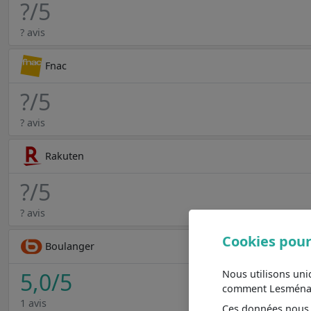
?
/5
? avis
Fnac
?
/5
? avis
Rakuten
?
/5
? avis
Cookies pour
Boulanger
Nous utilisons un
5,0
/5
comment Lesménager
1 avis
Ces données nous a