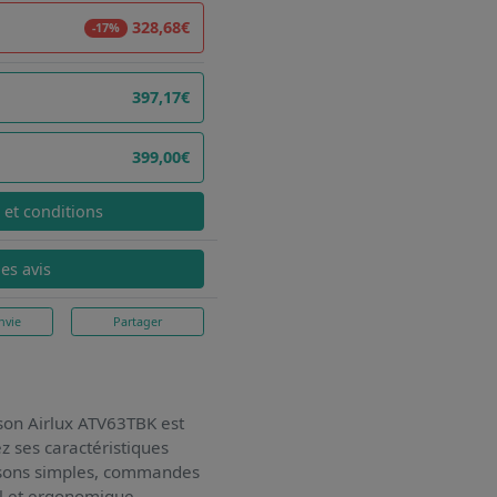
328,68€
-17%
397,17€
399,00€
x et conditions
les avis
nvie
Partager
sson Airlux ATV63TBK
est
z ses caractéristiques
uissons simples, commandes
el et ergonomique.