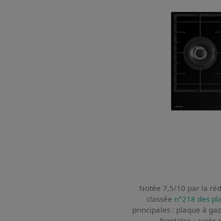
Notée 7,5/10 par la réd
classée
n°218 des pl
principales : plaque à ga
frontales : accès