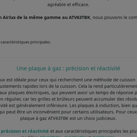
agréable et efficace.
on Airlux de la même gamme au ATV63TBK
, nous pouvons le co
caractéristiques principales.
Une plaque à gaz : précision et réactivité
x est idéale pour ceux qui recherchent une méthode de cuisson ef
stements rapides lors de la cuisson. Cela la rend particulièreme
aux plaques électriques, qui peuvent avoir un temps de réponse p
en régulier, car les grilles et brûleurs peuvent accumuler des rési
tivité est généralement inférieure. Les plaques à induction, bien q
i peut être un inconvénient pour certains utilisateurs. Pour ceux q
plaque à gaz ATV63TBK est un choix judicieux.
 précision et réactivité
et aux caractéristiques principales les p