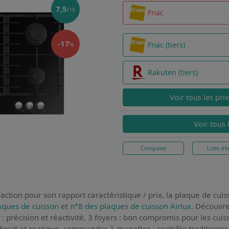
7,5
/10
Fnac
-17
Fnac (tiers)
%
Rakuten (tiers)
Voir tous les pri
Voir tous 
Comparer
Liste d'e
action pour son rapport caractéristique / prix,
la plaque de cui
aques de cuisson
et
n°8 des plaques de cuisson Airlux
. Découvre
z : précision et réactivité, 3 foyers : bon compromis pour les c
 direct et pratique, commandes à manettes : contrôle traditionn