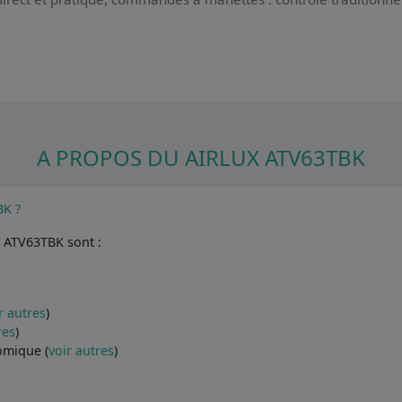
A PROPOS DU AIRLUX ATV63TBK
BK ?
x ATV63TBK sont :
r autres
)
res
)
omique (
voir autres
)