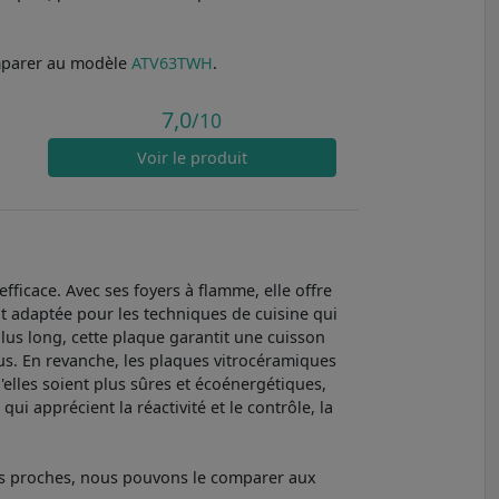
mparer au modèle
ATV63TWH
.
7,0
/10
Voir
le produit
ficace. Avec ses foyers à flamme, elle offre
nt adaptée pour les techniques de cuisine qui
lus long, cette plaque garantit une cuisson
dus. En revanche, les plaques vitrocéramiques
u'elles soient plus sûres et écoénergétiques,
ui apprécient la réactivité et le contrôle, la
lus proches, nous pouvons le comparer aux