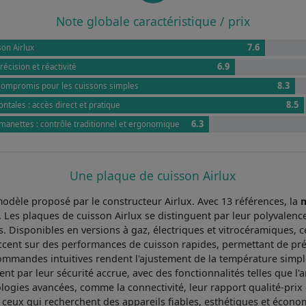
Note globale caractéristique / prix
7.6
on Airlux
6.9
récision et réactivité
8.3
 compromis pour les cuissons simples
8.5
tales : accès direct et pratique
6.3
nettes : contrôle traditionnel et ergonomique
Une plaque de cuisson Airlux
odèle proposé par le constructeur Airlux. Avec 13 références, la
m
Les plaques de cuisson Airlux se distinguent par leur polyvalenc
s. Disponibles en versions à gaz, électriques et vitrocéramiques
l'accent sur des performances de cuisson rapides, permettant de pr
ommandes intuitives rendent l'ajustement de la température simple
t par leur sécurité accrue, avec des fonctionnalités telles que l'a
ologies avancées, comme la connectivité, leur rapport qualité-prix 
 ceux qui recherchent des appareils fiables, esthétiques et écon