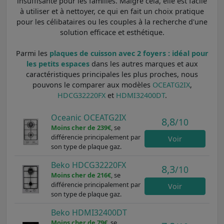
insuffisante pour les familles. Malgré cela, elle est facile
à utiliser et à nettoyer, ce qui en fait un choix pratique
pour les célibataires ou les couples à la recherche d'une
solution efficace et esthétique.
Parmi les
plaques de cuisson avec 2 foyers : idéal pour
les petits espaces
dans les autres marques et aux
caractéristiques principales les plus proches, nous
pouvons le comparer aux modèles
OCEATG2IX
,
HDCG32220FX
et
HDMI32400DT
.
Oceanic OCEATG2IX
8,8
/10
Moins cher de 239€
, se
différencie principalement par
Voir
son type de plaque gaz.
Beko HDCG32220FX
8,3
/10
Moins cher de 216€
, se
différencie principalement par
Voir
son type de plaque gaz.
Beko HDMI32400DT
Moins cher de 79€
, se