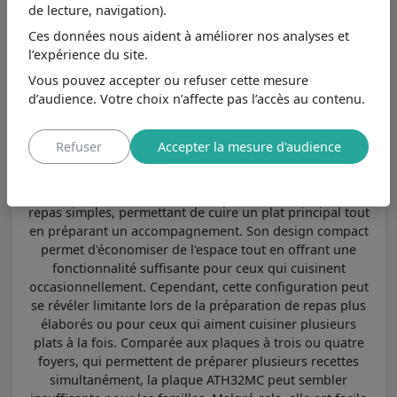
de lecture, navigation).
7,7
/10
Airlux AT32K01
Ces données nous aident à améliorer nos analyses et
Moins cher de 50€
, possède les
l’expérience du site.
Voir
mêmes caractéristiques principales.
Vous pouvez accepter ou refuser cette mesure
d’audience. Votre choix n’affecte pas l’accès au contenu.
2 foyers : idéal pour les petits espaces
Refuser
Accepter la mesure d'audience
La plaque de cuisson ATH32MC de la marque Airlux est
un excellent choix pour les petites cuisines ou les
studios. Avec ses deux foyers, elle est idéale pour les
repas simples, permettant de cuire un plat principal tout
en préparant un accompagnement. Son design compact
permet d'économiser de l'espace tout en offrant une
fonctionnalité suffisante pour ceux qui cuisinent
occasionnellement. Cependant, cette configuration peut
se révéler limitante lors de la préparation de repas plus
élaborés ou pour ceux qui aiment cuisiner plusieurs
plats à la fois. Comparée aux plaques à trois ou quatre
foyers, qui permettent de préparer plusieurs recettes
simultanément, la plaque ATH32MC peut sembler