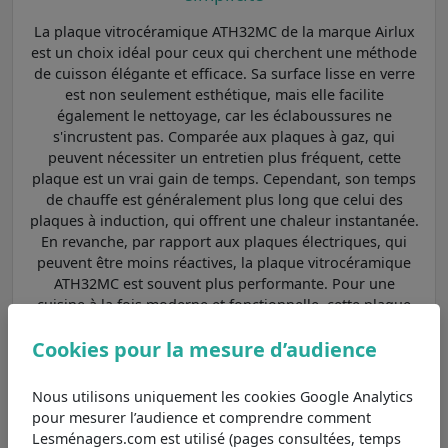
La plaque vitrocéramique ATH32MC de la marque Airlux
est un choix idéal pour ceux qui cherchent une méthode
de cuisson élégante et efficace. Sa surface lisse en verre
est non seulement esthétique, mais elle facilite
également le nettoyage, car les éclaboussures ne
s'incrustent pas. Comparée aux plaques à gaz, qui
peuvent nécessiter un entretien plus fréquent, cette
plaque est un vrai gain de temps. Cependant, son temps
de chauffe est généralement plus long que celui des
plaques à induction, qui offrent une chaleur instantanée.
En revanche, par rapport aux plaques électriques, qui
peuvent être moins réactives, la plaque vitrocéramique
ATH32MC est souvent plus performante. Pour une
cuisine à la fois moderne et fonctionnelle, cette plaque
est un excellent choix.
Cookies pour la mesure d’audience
Parmi les
plaques de cuisson Airlux vitrocéramiques : :
esthétisme et simplicité
et aux caractéristiques
Nous utilisons uniquement les cookies Google Analytics
principales les plus proches, nous pouvons le comparer
pour mesurer l’audience et comprendre comment
au modèle
AT32K01
.
Lesménagers.com est utilisé (pages consultées, temps