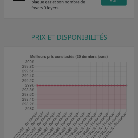
Voir
plaque gaz et son nombre de
foyers 3 foyers.
PRIX ET DISPONIBILITÉS