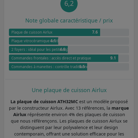
6,2
Note globale caractéristique / prix
7.6
Plaque de cuisson Airlux
4.1
Plaque vitrocéramique : esthétisme et simplicité
4.9
2 foyers : idéal pour les petits espaces
9.1
Commandes frontales : accès direct et pratique
6.5
Commandes à manettes : contrôle traditionnel et ergonomique
Une plaque de cuisson Airlux
La plaque de cuisson ATH32MC
est un modèle proposé
par le constructeur Airlux. Avec 13 références, la
marque
Airlux
réprésente environ 4% des plaques de cuisson
que nous référençons. Les plaques de cuisson Airlux se
distinguent par leur polyvalence et leur design
contemporain, offrant une solution efficace pour les