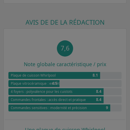
AVIS DE DE LA RÉDACTION
7,6
Note globale caractéristique / prix
8.1
Plaque de cuisson Whirlpool
4.5
Plaque vitrocéramique : esthétisme et simplicité
8.4
4 foyers : polyvalence pour les cuistots
8.4
Commandes frontales : accès direct et pratique
9
Commandes sensitives : modernité et précision
Une plaque de cuisson Whirlpool