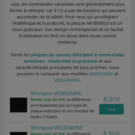
cela, les commandes sensitives sont généralement plus
faciles à nettoyer, car il n'y a pas de boutons qui peuvent
accumuler de la saleté. Pour ceux qui privilégient
l'esthétique et la praticité, la plaque AKT8090LX est un
choix judicieux. Son design contemporain et sa facilité
d'utilisation en font un atout dans toute cuisine
moderne.
Parmi les
plaques de cuisson Whirlpool à commandes
sensitives : modernité et précision
et aux
caractéristiques principales les plus proches, nous
pouvons le comparer aux modèles
WSB9260NE
et
WSQ2460NE
.
Whirlpool WSB9260NE
8,3
/10
Moins cher de 81€
, se différencie
principalement par son type de
Voir
plaque induction et son nombre de
foyers 3 foyers.
Whirlpool WSQ2460NE
8,3
/10
Moins cher de 81€
, se différencie