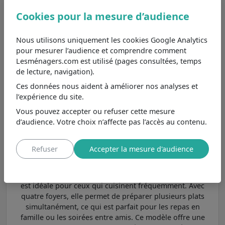
Whirlpool AKM9010NE
Cookies pour la mesure d’audience
Moins cher de 176€
, se différencie
8,1
/10
principalement par son
emplacement des commandes
Voir
Nous utilisons uniquement les cookies Google Analytics
latérale et son type de commandes
pour mesurer l’audience et comprendre comment
à manettes.
Lesménagers.com est utilisé (pages consultées, temps
de lecture, navigation).
Whirlpool AKM903NE
Moins cher de 51€
, se différencie
6,2
Ces données nous aident à améliorer nos analyses et
/10
principalement par son
l’expérience du site.
emplacement des commandes
Voir
Vous pouvez accepter ou refuser cette mesure
latérale et son type de commandes
d’audience. Votre choix n’affecte pas l’accès au contenu.
à manettes.
Refuser
Accepter la mesure d'audience
4 foyers : polyvalence pour les cuistots
La plaque de cuisson AKT8090LX de la marque Whirlpool
est idéale pour ceux qui cuisinent fréquemment. Avec
quatre foyers, elle permet de préparer plusieurs plats
simultanément, ce qui est parfait pour les repas en
famille ou les soirées entre amis. Ce modèle offre une