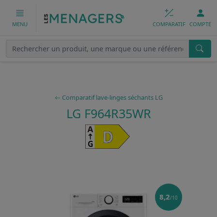
COMPARATIF
COMPTE
MENU
Comparatif lave-linges séchants LG
LG F964R35WR
8,2
/10