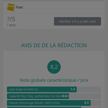
Fnac
?
/5
Vérifier s'il y a des avis
? avis
AVIS DE DE LA RÉDACTION
8,2
Note globale caractéristique / prix
7.4
Lave-linge séchant LG
6.6
Capacité 9kg / 6kg : parfait pour les familles moyennes
8.9
Vitesse d'essorage élevée 1400 tr/min