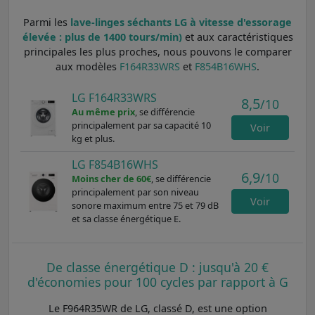
Parmi les
lave-linges séchants LG à vitesse d'essorage
élevée : plus de 1400 tours/min)
et aux caractéristiques
principales les plus proches, nous pouvons le comparer
aux modèles
F164R33WRS
et
F854B16WHS
.
LG F164R33WRS
8,5
/10
Au même prix
, se différencie
principalement par sa capacité 10
Voir
kg et plus.
LG F854B16WHS
6,9
/10
Moins cher de 60€
, se différencie
principalement par son niveau
Voir
sonore maximum entre 75 et 79 dB
et sa classe énergétique E.
De classe énergétique D : jusqu'à 20 €
d'économies pour 100 cycles par rapport à G
Le F964R35WR de LG, classé D, est une option