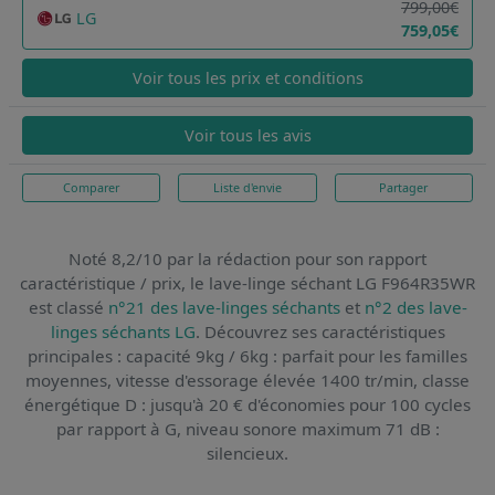
799,00€
LG
759,05€
Voir tous les prix et conditions
Voir tous les avis
Comparer
Liste d'envie
Partager
Noté 8,2/10 par la rédaction pour son rapport
caractéristique / prix,
le lave-linge séchant LG F964R35WR
est classé
n°21 des lave-linges séchants
et
n°2 des lave-
linges séchants LG
. Découvrez ses caractéristiques
principales : capacité 9kg / 6kg : parfait pour les familles
moyennes, vitesse d'essorage élevée 1400 tr/min, classe
énergétique D : jusqu'à 20 € d'économies pour 100 cycles
par rapport à G, niveau sonore maximum 71 dB :
silencieux.