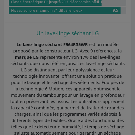
7.9
Classe énergétique D : jusqu'à 20 € d'économies pour 100 cycles par rappo
9.5
Niveau sonore maximum 71 dB : silencieux
Un lave-linge séchant LG
Le lave-linge séchant F964R35WR
est un modèle
proposé par le constructeur LG. Avec 9 références, la
marque LG
réprésente environ 17% des lave-linges
séchants que nous référençons. Les lave-linge séchants
LG se distinguent par leur polyvalence et leur
technologie innovante, offrant une solution pratique
pour le lavage et le séchage des vêtements. Équipés de
la technologie 6 Motion, ces appareils optimisent le
mouvement du tambour pour un lavage en profondeur
tout en préservant les tissus. Les utilisateurs apprécient
la capacité combinée, qui permet de traiter de grandes
charges, ainsi que les programmes variés adaptés à
différents types de textiles. Grâce à des fonctionnalités
telles que le détecteur d'humidité, le temps de séchage
s'ajuste automatiquement pour garantir un séchage