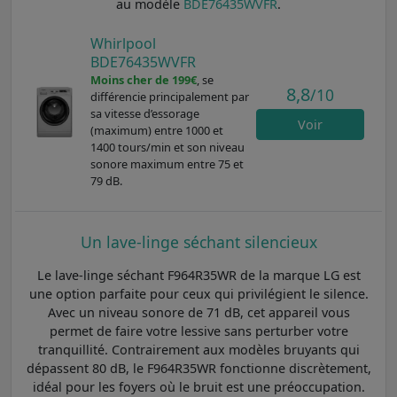
au modèle
BDE76435WVFR
.
Whirlpool
BDE76435WVFR
Moins cher de 199€
, se
8,8
/10
différencie principalement par
sa vitesse d’essorage
Voir
(maximum) entre 1000 et
1400 tours/min et son niveau
sonore maximum entre 75 et
79 dB.
Un lave-linge séchant silencieux
Le lave-linge séchant F964R35WR de la marque LG est
une option parfaite pour ceux qui privilégient le silence.
Avec un niveau sonore de 71 dB, cet appareil vous
permet de faire votre lessive sans perturber votre
tranquillité. Contrairement aux modèles bruyants qui
dépassent 80 dB, le F964R35WR fonctionne discrètement,
idéal pour les foyers où le bruit est une préoccupation.