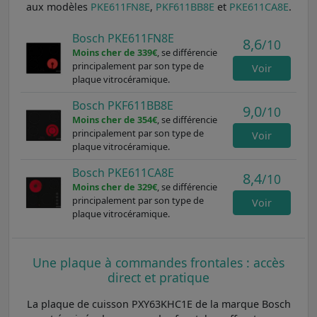
aux modèles
PKE611FN8E
,
PKF611BB8E
et
PKE611CA8E
.
Bosch PKE611FN8E
8,6
/10
Moins cher de 339€
, se différencie
principalement par son type de
Voir
plaque vitrocéramique.
Bosch PKF611BB8E
9,0
/10
Moins cher de 354€
, se différencie
principalement par son type de
Voir
plaque vitrocéramique.
Bosch PKE611CA8E
8,4
/10
Moins cher de 329€
, se différencie
principalement par son type de
Voir
plaque vitrocéramique.
Une plaque à commandes frontales : accès
direct et pratique
La plaque de cuisson PXY63KHC1E de la marque Bosch