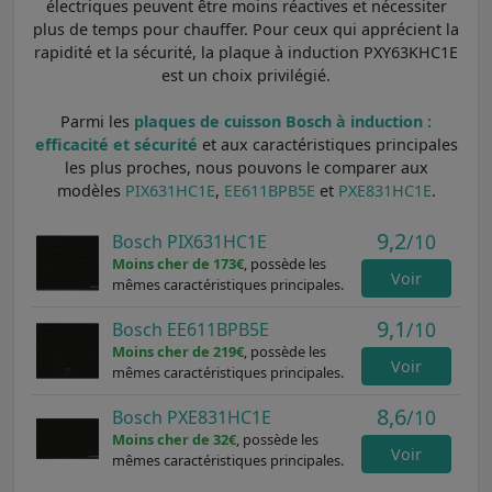
électriques peuvent être moins réactives et nécessiter
plus de temps pour chauffer. Pour ceux qui apprécient la
rapidité et la sécurité, la plaque à induction PXY63KHC1E
est un choix privilégié.
Parmi les
plaques de cuisson Bosch à induction :
efficacité et sécurité
et aux caractéristiques principales
les plus proches, nous pouvons le comparer aux
modèles
PIX631HC1E
,
EE611BPB5E
et
PXE831HC1E
.
9,2
/10
Bosch PIX631HC1E
Moins cher de 173€
, possède les
Voir
mêmes caractéristiques principales.
9,1
/10
Bosch EE611BPB5E
Moins cher de 219€
, possède les
Voir
mêmes caractéristiques principales.
8,6
/10
Bosch PXE831HC1E
Moins cher de 32€
, possède les
Voir
mêmes caractéristiques principales.