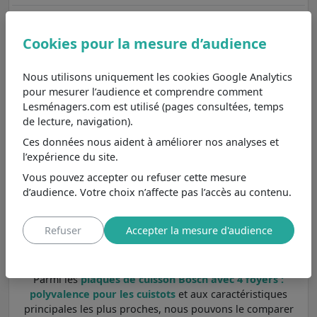
4 foyers : polyvalence pour les cuistots
Cookies pour la mesure d’audience
La plaque de cuisson PXY63KHC1E de Bosch est une
solution polyvalente pour ceux qui recherchent une
Nous utilisons uniquement les cookies Google Analytics
méthode de cuisson pratique. Avec quatre foyers, elle
pour mesurer l’audience et comprendre comment
permet de préparer plusieurs plats en même temps, ce
Lesménagers.com est utilisé (pages consultées, temps
qui est idéal pour les dîners en famille ou les occasions
de lecture, navigation).
spéciales. Comparée à une plaque à trois foyers, qui
Ces données nous aident à améliorer nos analyses et
peut sembler insuffisante, cette option offre une plus
l’expérience du site.
grande liberté. Toutefois, pour ceux qui cuisinent
fréquemment pour de grands groupes, une plaque à
Vous pouvez accepter ou refuser cette mesure
cinq foyers serait préférable. Bien que la plaque
d’audience. Votre choix n’affecte pas l’accès au contenu.
PXY63KHC1E soit performante, son temps de chauffe
peut être légèrement plus long que celui des modèles à
Refuser
Accepter la mesure d'audience
induction. Pour une expérience de cuisson agréable et
efficace, cette plaque représente un excellent choix.
Parmi les
plaques de cuisson Bosch avec 4 foyers :
polyvalence pour les cuistots
et aux caractéristiques
principales les plus proches, nous pouvons le comparer