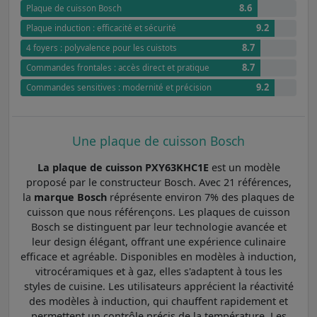
8.6
Plaque de cuisson Bosch
9.2
Plaque induction : efficacité et sécurité
8.7
4 foyers : polyvalence pour les cuistots
8.7
Commandes frontales : accès direct et pratique
9.2
Commandes sensitives : modernité et précision
Une plaque de cuisson Bosch
La plaque de cuisson PXY63KHC1E
est un modèle
proposé par le constructeur Bosch. Avec 21 références,
la
marque Bosch
réprésente environ 7% des plaques de
cuisson que nous référençons. Les plaques de cuisson
Bosch se distinguent par leur technologie avancée et
leur design élégant, offrant une expérience culinaire
efficace et agréable. Disponibles en modèles à induction,
vitrocéramiques et à gaz, elles s'adaptent à tous les
styles de cuisine. Les utilisateurs apprécient la réactivité
des modèles à induction, qui chauffent rapidement et
permettent un contrôle précis de la température. Les