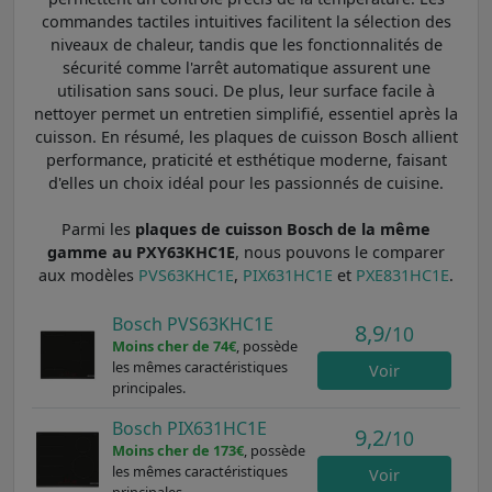
commandes tactiles intuitives facilitent la sélection des
niveaux de chaleur, tandis que les fonctionnalités de
sécurité comme l'arrêt automatique assurent une
utilisation sans souci. De plus, leur surface facile à
nettoyer permet un entretien simplifié, essentiel après la
cuisson. En résumé, les plaques de cuisson Bosch allient
performance, praticité et esthétique moderne, faisant
d'elles un choix idéal pour les passionnés de cuisine.
Parmi les
plaques de cuisson Bosch de la même
gamme au PXY63KHC1E
, nous pouvons le comparer
aux modèles
PVS63KHC1E
,
PIX631HC1E
et
PXE831HC1E
.
Bosch PVS63KHC1E
8,9
/10
Moins cher de 74€
, possède
les mêmes caractéristiques
Voir
principales.
Bosch PIX631HC1E
9,2
/10
Moins cher de 173€
, possède
les mêmes caractéristiques
Voir
principales.