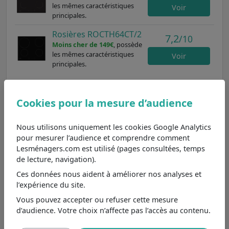
les mêmes caractéristiques
Voir
principales.
Rosières ROCTH64CT/2
7,2
/10
Moins cher de 149€
, possède
les mêmes caractéristiques
Voir
principales.
4 foyers : polyvalence pour les cuistots
Cookies pour la mesure d’audience
La plaque de cuisson EHF6547FOK de la marque
Nous utilisons uniquement les cookies Google Analytics
Electrolux est conçue pour offrir une expérience
pour mesurer l’audience et comprendre comment
culinaire agréable. Avec quatre foyers, elle permet de
Lesménagers.com est utilisé (pages consultées, temps
cuire plusieurs plats à la fois, ce qui est idéal pour les
de lecture, navigation).
repas en famille ou les soirées entre amis. Comparée à
une plaque à trois foyers, qui peut être insuffisante pour
Ces données nous aident à améliorer nos analyses et
des occasions spéciales, cette plaque offre une flexibilité
l’expérience du site.
accrue. Cependant, pour les grands groupes, une plaque
Vous pouvez accepter ou refuser cette mesure
à cinq foyers pourrait être plus adaptée. Bien que la
d’audience. Votre choix n’affecte pas l’accès au contenu.
plaque EHF6547FOK soit efficace, son temps de chauffe
peut être légèrement plus long que celui des modèles à