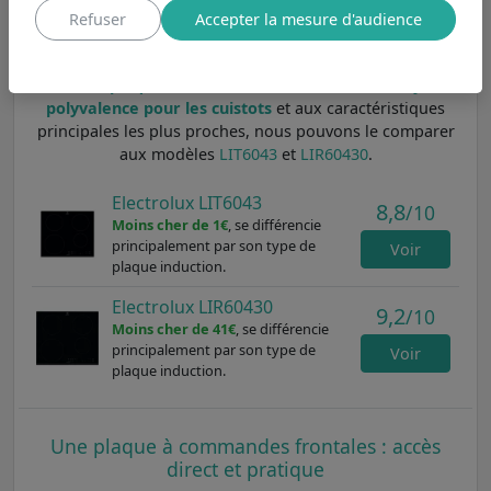
induction. Pour une cuisine qui allie confort et efficacité,
Refuser
Accepter la mesure d'audience
cette plaque est un excellent choix.
Parmi les
plaques de cuisson Electrolux avec 4 foyers :
polyvalence pour les cuistots
et aux caractéristiques
principales les plus proches, nous pouvons le comparer
aux modèles
LIT6043
et
LIR60430
.
Electrolux LIT6043
8,8
/10
Moins cher de 1€
, se différencie
principalement par son type de
Voir
plaque induction.
Electrolux LIR60430
9,2
/10
Moins cher de 41€
, se différencie
principalement par son type de
Voir
plaque induction.
Une plaque à commandes frontales : accès
direct et pratique