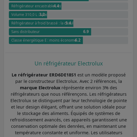
4.4
Réfrigérateur encastrable : esthétisme et intégration
3.2
Volume 310,0 L : spacieux et polyvalent
5.4
Réfrigérateur à froid brassé : la circulation améliorée
6.9
Sans distributeur
6.2
Classe énergétique E : moins économe
Un réfrigérateur Electrolux
Le réfrigérateur ERD6DE18S1
est un modèle proposé
par le constructeur Electrolux. Avec 2 références, la
marque Electrolux
réprésente environ 3% des
réfrigérateurs que nous référençons. Les réfrigérateurs
Electrolux se distinguent par leur technologie de pointe
et leur design élégant, offrant une solution idéale pour
le stockage des aliments. Équipés de systèmes de
refroidissement avancés, ces appareils garantissent une
conservation optimale des denrées, en maintenant une
température constante et uniforme. Les utilisateurs