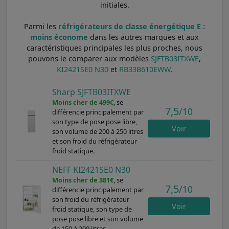
initiales.
Parmi les
réfrigérateurs de classe énergétique E :
moins économe
dans les autres marques et aux
caractéristiques principales les plus proches, nous
pouvons le comparer aux modèles
SJFTB03ITXWE
,
KI2421SE0 N30
et
RB33B610EWW
.
Sharp SJFTB03ITXWE
Moins cher de 499€
, se
7,5
/10
différencie principalement par
son type de pose pose libre,
Voir
son volume de 200 à 250 litres
et son froid du réfrigérateur
froid statique.
NEFF KI2421SE0 N30
Moins cher de 381€
, se
7,5
/10
différencie principalement par
son froid du réfrigérateur
Voir
froid statique, son type de
pose pose libre et son volume
de 150 à 200 litres.