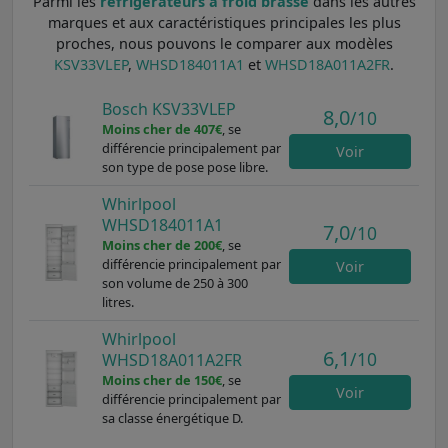
Parmi les
réfrigérateurs à froid brassé
dans les autres
marques et aux caractéristiques principales les plus
proches, nous pouvons le comparer aux modèles
KSV33VLEP
,
WHSD184011A1
et
WHSD18A011A2FR
.
Bosch KSV33VLEP
8,0
/10
Moins cher de 407€
, se
différencie principalement par
Voir
son type de pose pose libre.
Whirlpool
WHSD184011A1
7,0
/10
Moins cher de 200€
, se
différencie principalement par
Voir
son volume de 250 à 300
litres.
Whirlpool
6,1
/10
WHSD18A011A2FR
Moins cher de 150€
, se
Voir
différencie principalement par
sa classe énergétique D.