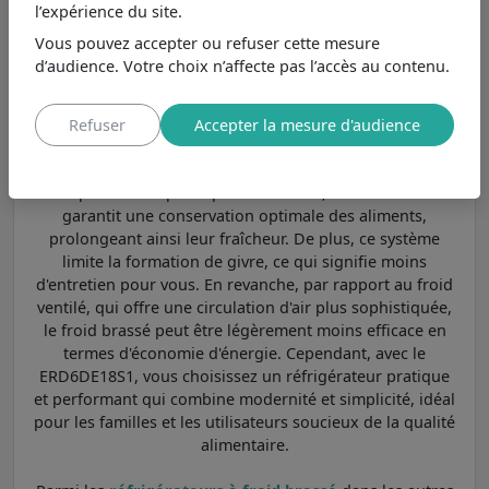
l’expérience du site.
Le réfrigérateur ERD6DE18S1 de la marque Electrolux est
Vous pouvez accepter ou refuser cette mesure
équipé d'un système de froid brassé, qui utilise un
d’audience. Votre choix n’affecte pas l’accès au contenu.
ventilateur pour assurer une circulation constante de
l'air froid. Cette technologie permet de maintenir une
température uniforme à l'intérieur de l'appareil, évitant
Refuser
Accepter la mesure d'audience
ainsi les points chauds et les zones de froid inégal. En
comparaison avec le froid statique, où l'air froid est
simplement dispersé par convection, le froid brassé
garantit une conservation optimale des aliments,
prolongeant ainsi leur fraîcheur. De plus, ce système
limite la formation de givre, ce qui signifie moins
d'entretien pour vous. En revanche, par rapport au froid
ventilé, qui offre une circulation d'air plus sophistiquée,
le froid brassé peut être légèrement moins efficace en
termes d'économie d'énergie. Cependant, avec le
ERD6DE18S1, vous choisissez un réfrigérateur pratique
et performant qui combine modernité et simplicité, idéal
pour les familles et les utilisateurs soucieux de la qualité
alimentaire.