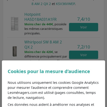
8 AM 2 QX 2
et
KSV36VWEP
.
Hotpoint
7,4
/10
HASD18A031A1FR
Moins cher de 449€
, possède
Voir
les mêmes caractéristiques
principales.
Whirlpool SW 8 AM 2
7,2
/10
QX 2
Moins cher de 420€
, se
Voir
différencie principalement par
son type de pose pose libre.
Bosch KSV36VWEP
Cookies pour la mesure d’audience
7,8
/10
Moins cher de 397€
, se
différencie principalement par
Voir
Nous utilisons uniquement les cookies Google Analytics
son type de pose pose libre.
pour mesurer l’audience et comprendre comment
Lesménagers.com est utilisé (pages consultées, temps
de lecture, navigation).
Un réfrigérateur à froid brassé : la circulation
Ces données nous aident à améliorer nos analyses et
améliorée