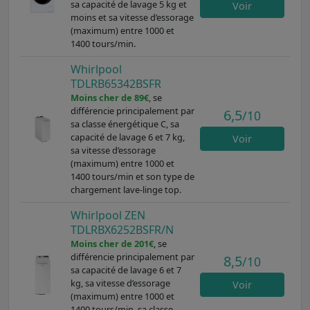
sa capacité de lavage 5 kg et
Voir
moins et sa vitesse d’essorage
(maximum) entre 1000 et
1400 tours/min.
Whirlpool
TDLRB65342BSFR
Moins cher de 89€
, se
différencie principalement par
6,5
/10
sa classe énergétique C, sa
capacité de lavage 6 et 7 kg,
Voir
sa vitesse d’essorage
(maximum) entre 1000 et
1400 tours/min et son type de
chargement lave-linge top.
Whirlpool ZEN
TDLRBX6252BSFR/N
Moins cher de 201€
, se
différencie principalement par
8,5
/10
sa capacité de lavage 6 et 7
kg, sa vitesse d’essorage
Voir
(maximum) entre 1000 et
1400 tours/min, sa classe