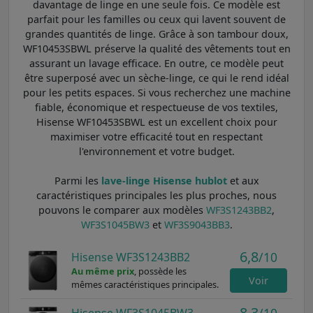
davantage de linge en une seule fois. Ce modèle est
parfait pour les familles ou ceux qui lavent souvent de
grandes quantités de linge. Grâce à son tambour doux,
WF10453SBWL préserve la qualité des vêtements tout en
assurant un lavage efficace. En outre, ce modèle peut
être superposé avec un sèche-linge, ce qui le rend idéal
pour les petits espaces. Si vous recherchez une machine
fiable, économique et respectueuse de vos textiles,
Hisense WF10453SBWL est un excellent choix pour
maximiser votre efficacité tout en respectant
l'environnement et votre budget.
Parmi les
lave-linge Hisense hublot
et aux
caractéristiques principales les plus proches, nous
pouvons le comparer aux modèles
WF3S1243BB2
,
WF3S1045BW3
et
WF3S9043BB3
.
6,8
/10
Hisense WF3S1243BB2
Au même prix
, possède les
Voir
mêmes caractéristiques principales.
8,3
/10
Hisense WF3S1045BW3