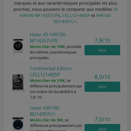
marques et aux caractéristiques principales les plus
proches, nous pouvons le comparer aux modèles
X5
HW100-BP14357UFR
,
CELL12140ISP
et
HW100-
BD14397U1
.
Haier X5 HW100-
7,8
/10
BP14357UFR
Moins cher de 149€
, possède
Voir
les mêmes caractéristiques
principales.
Continental Edison
CELL12140ISP
8,0
/10
Moins cher de 319€
, se
différencie principalement par
Voir
son indice de durabilité 6 à
7,9/ 10.
Haier HW100-
BD14397U1
7,0
/10
Moins cher de 50€
, se
différencie principalement par
Voir
sa vitesse d’essorage