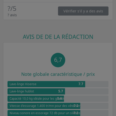
?
/5
Vérifier s'il y a des avis
? avis
AVIS DE DE LA RÉDACTION
6,7
Note globale caractéristique / prix
7.7
Lave-linge Hisense
5.7
Lave-linge hublot
5.6
Capacité 10,0 kg idéale pour les grandes familles
7.2
Vitesse d'essorage 1.400 tr/mn pour des vêtements presque secs
7.2
Niveau sonore en essorage 72 db pour un silence optimal