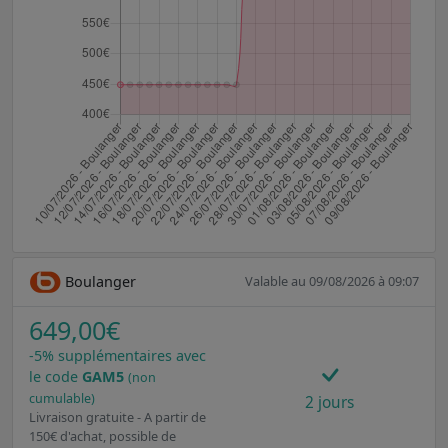
Boulanger
Valable au 09/08/2026 à 09:07
649,00€
-5% supplémentaires avec
le code
GAM5
(non
cumulable)
2 jours
Livraison gratuite - A partir de
150€ d'achat, possible de