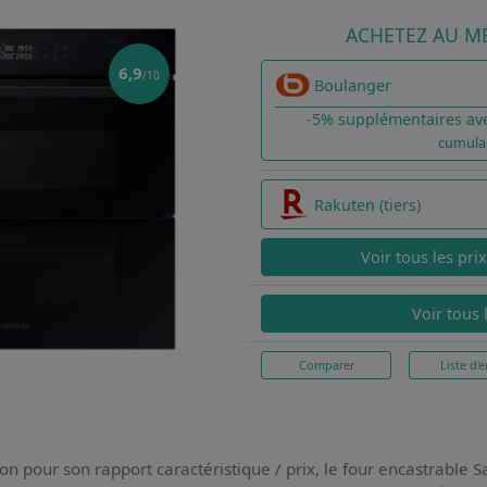
ACHETEZ AU ME
6,9
/10
Boulanger
-5% supplémentaires av
cumula
Rakuten (tiers)
Voir tous les pri
Voir tous 
Comparer
Liste d'e
on pour son rapport caractéristique / prix,
le four encastrabl