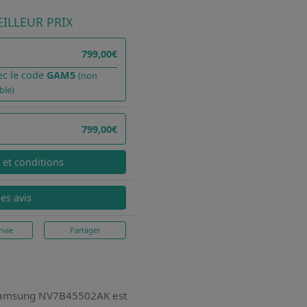
ILLEUR PRIX
799,00€
ec le code
GAM5
(non
ble)
799,00€
x et conditions
les avis
nvie
Partager
e Samsung NV7B45502AK
est