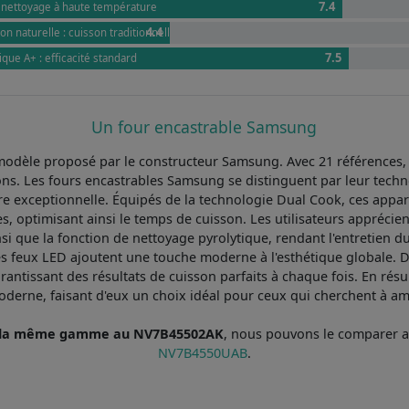
7.4
: nettoyage à haute température
4.4
on naturelle : cuisson traditionnelle et douce
7.5
que A+ : efficacité standard
Un four encastrable Samsung
modèle proposé par le constructeur Samsung. Avec 21 références,
ns. Les fours encastrables Samsung se distinguent par leur techn
re exceptionnelle. Équipés de la technologie Dual Cook, ces appar
, optimisant ainsi le temps de cuisson. Les utilisateurs appréci
nsi que la fonction de nettoyage pyrolytique, rendant l'entretien du f
t les feux LED ajoutent une touche moderne à l'esthétique globale
arantissant des résultats de cuisson parfaits à chaque fois. En rés
moderne, faisant d'eux un choix idéal pour ceux qui cherchent à amé
e la même gamme au NV7B45502AK
, nous pouvons le comparer
NV7B4550UAB
.