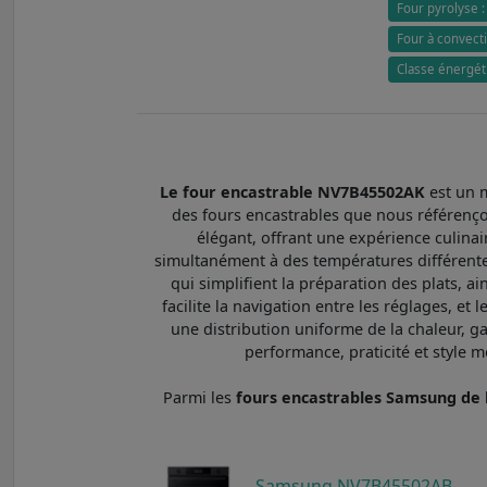
Four pyrolyse 
Four à convecti
Classe énergéti
Le four encastrable NV7B45502AK
est un 
des fours encastrables que nous référenço
élégant, offrant une expérience culinai
simultanément à des températures différentes
qui simplifient la préparation des plats, ai
facilite la navigation entre les réglages, e
une distribution uniforme de la chaleur, g
performance, praticité et style 
Parmi les
fours encastrables Samsung d
Samsung NV7B45502AB