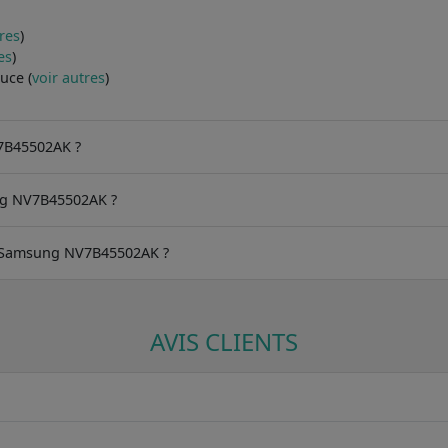
tres
)
es
)
uce (
voir autres
)
V7B45502AK ?
ng NV7B45502AK ?
 du Samsung NV7B45502AK ?
AVIS CLIENTS