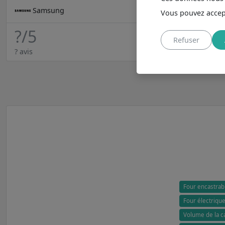
Samsung
Vous pouvez accept
?
/5
Refuser
? avis
Four encastra
Four électrique
Volume de la ca