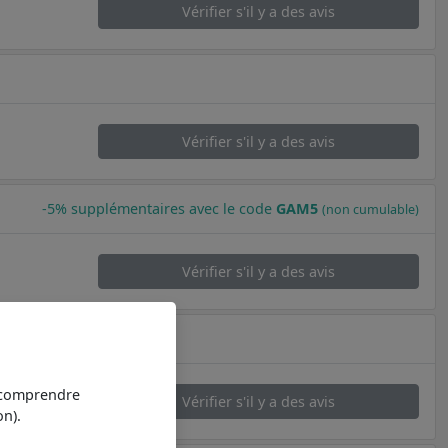
Vérifier s'il y a des avis
Vérifier s'il y a des avis
-5% supplémentaires avec le code
GAM5
(non cumulable)
Vérifier s'il y a des avis
t comprendre
Vérifier s'il y a des avis
n).