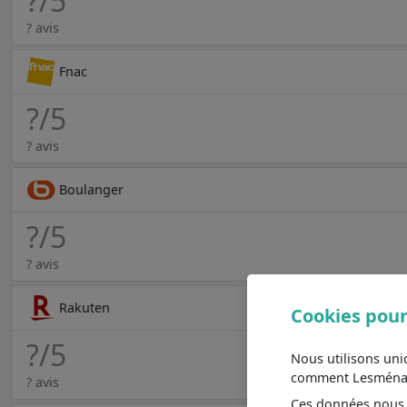
?
/5
? avis
Fnac
?
/5
? avis
Boulanger
?
/5
? avis
Rakuten
Cookies pour
?
/5
Nous utilisons un
comment Lesménager
? avis
Ces données nous a