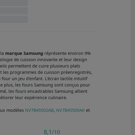
 la
marque Samsung
réprésente environ 9%
ologie de cuisson innovante et leur design
eils permettent de cuire plusieurs plats
ent les programmes de cuisson préenregistrés,
our un jeu d'enfant. L'écran tactile intuitif
. De plus, les fours Samsung sont conçus pour
umé, les fours encastrables Samsung allient
liorer leur expérience culinaire.
 aux modèles
NV7B45502AB
,
NV7B4550VAK
et
8,1
/10