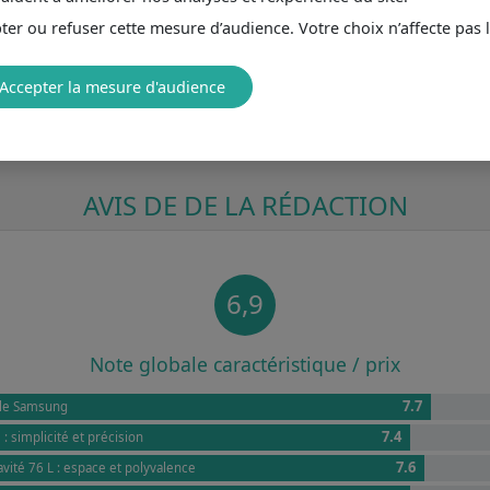
er ou refuser cette mesure d’audience. Votre choix n’affecte pas 
Accepter la mesure d'audience
AVIS DE DE LA RÉDACTION
6,9
Note globale caractéristique / prix
7.7
ble Samsung
7.4
 : simplicité et précision
7.6
vité 76 L : espace et polyvalence