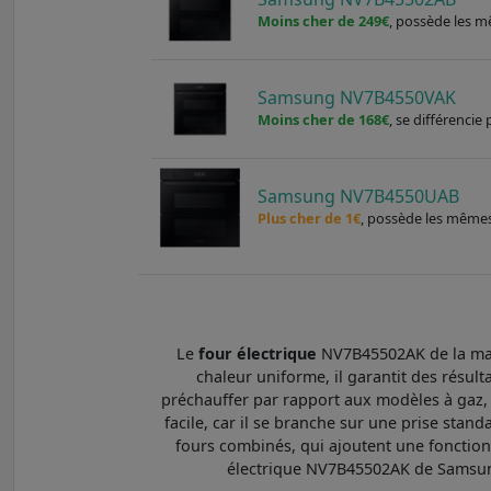
Moins cher de 249€
, possède les m
Samsung NV7B4550VAK
Moins cher de 168€
, se différenci
Samsung NV7B4550UAB
Plus cher de 1€
, possède les mêmes 
Le
four électrique
NV7B45502AK de la marq
chaleur uniforme, il garantit des résul
préchauffer par rapport aux modèles à gaz, il 
facile, car il se branche sur une prise sta
fours combinés, qui ajoutent une fonction d
électrique NV7B45502AK de Samsung 