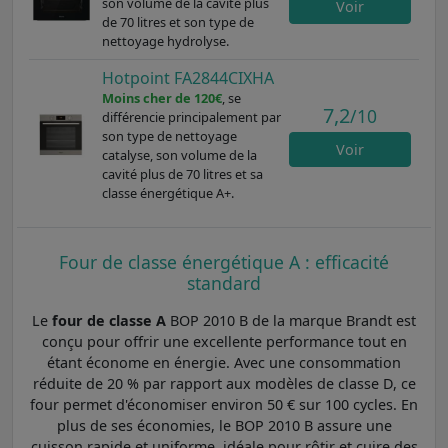
son volume de la cavité plus
Voir
de 70 litres et son type de
nettoyage hydrolyse.
Hotpoint FA2844CIXHA
Moins cher de 120€
, se
7,2
/10
différencie principalement par
son type de nettoyage
Voir
catalyse, son volume de la
cavité plus de 70 litres et sa
classe énergétique A+.
Four de classe énergétique A : efficacité
standard
Le
four de classe A
BOP 2010 B de la marque Brandt est
conçu pour offrir une excellente performance tout en
étant économe en énergie. Avec une consommation
réduite de 20 % par rapport aux modèles de classe D, ce
four permet d'économiser environ 50 € sur 100 cycles. En
plus de ses économies, le BOP 2010 B assure une
cuisson rapide et uniforme, idéale pour rôtir et cuire des