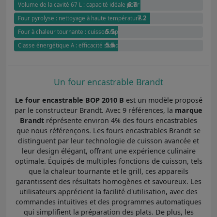
6.7
Volume de la cavité 67 L : capacité idéale pour les familles
7.2
Four pyrolyse : nettoyage à haute température
5.5
Four à chaleur tournante : cuisson rapide et uniforme
5.5
Classe énergétique A : efficacité standard
Un four encastrable Brandt
Le four encastrable BOP 2010 B
est un modèle proposé
par le constructeur Brandt. Avec 9 références, la
marque
Brandt
réprésente environ 4% des fours encastrables
que nous référençons. Les fours encastrables Brandt se
distinguent par leur technologie de cuisson avancée et
leur design élégant, offrant une expérience culinaire
optimale. Équipés de multiples fonctions de cuisson, tels
que la chaleur tournante et le grill, ces appareils
garantissent des résultats homogènes et savoureux. Les
utilisateurs apprécient la facilité d'utilisation, avec des
commandes intuitives et des programmes automatiques
qui simplifient la préparation des plats. De plus, les