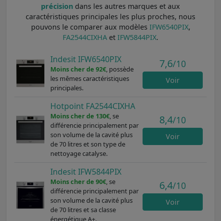
précision
dans les autres marques et aux
caractéristiques principales les plus proches, nous
pouvons le comparer aux modèles
IFW6540PIX
,
FA2544CIXHA
et
IFW5844PIX
.
Indesit IFW6540PIX
7,6
/10
Moins cher de 92€
, possède
les mêmes caractéristiques
Voir
principales.
Hotpoint FA2544CIXHA
Moins cher de 130€
, se
8,4
/10
différencie principalement par
son volume de la cavité plus
Voir
de 70 litres et son type de
nettoyage catalyse.
Indesit IFW5844PIX
Moins cher de 90€
, se
6,4
/10
différencie principalement par
son volume de la cavité plus
Voir
de 70 litres et sa classe
énergétique A+.