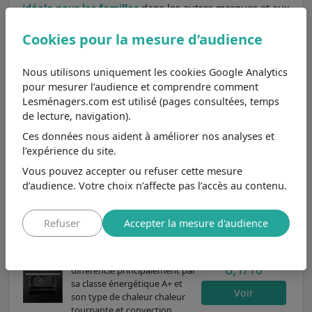
idéale pour les familles
dans les autres marques et aux
caractéristiques principales les plus proches, nous
Cookies pour la mesure d’audience
pouvons le comparer aux modèles
MFO 66 P K CD 765C
,
OCEAF65CB1
et
EFMP 581I2
.
Nous utilisons uniquement les cookies Google Analytics
VALBERG MFO 66 P K
pour mesurer l’audience et comprendre comment
7,6
/10
CD 765C
Lesménagers.com est utilisé (pages consultées, temps
Moins cher de 170€
, possède
de lecture, navigation).
Voir
les mêmes caractéristiques
Ces données nous aident à améliorer nos analyses et
principales.
l’expérience du site.
Oceanic OCEAF65CB1
Vous pouvez accepter ou refuser cette mesure
8,4
/10
Moins cher de 250€
, se
d’audience. Votre choix n’affecte pas l’accès au contenu.
différencie principalement par
Voir
son type de nettoyage
catalyse.
Refuser
Accepter la mesure d'audience
Essentiel B EFMP 581I2
Moins cher de 100€
, se
8,1
/10
différencie principalement par
sa classe énergétique A+ et
Voir
son type de chaleur chaleur
tournante et convection