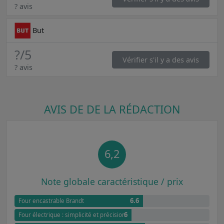
? avis
But
?
/5
Vérifier s'il y a des avis
? avis
AVIS DE DE LA RÉDACTION
6,2
Note globale caractéristique / prix
6.6
Four encastrable Brandt
6
Four électrique : simplicité et précision