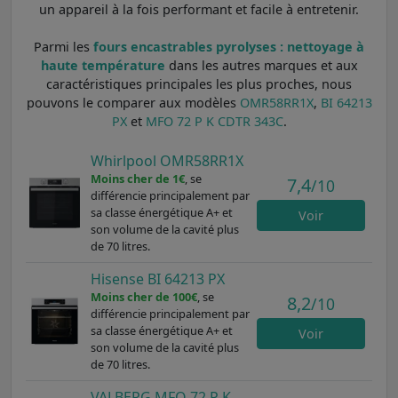
un appareil à la fois performant et facile à entretenir.
Parmi les
fours encastrables pyrolyses : nettoyage à
haute température
dans les autres marques et aux
caractéristiques principales les plus proches, nous
pouvons le comparer aux modèles
OMR58RR1X
,
BI 64213
PX
et
MFO 72 P K CDTR 343C
.
Whirlpool OMR58RR1X
Moins cher de 1€
, se
7,4
/10
différencie principalement par
sa classe énergétique A+ et
Voir
son volume de la cavité plus
de 70 litres.
Hisense BI 64213 PX
Moins cher de 100€
, se
8,2
/10
différencie principalement par
sa classe énergétique A+ et
Voir
son volume de la cavité plus
de 70 litres.
VALBERG MFO 72 P K