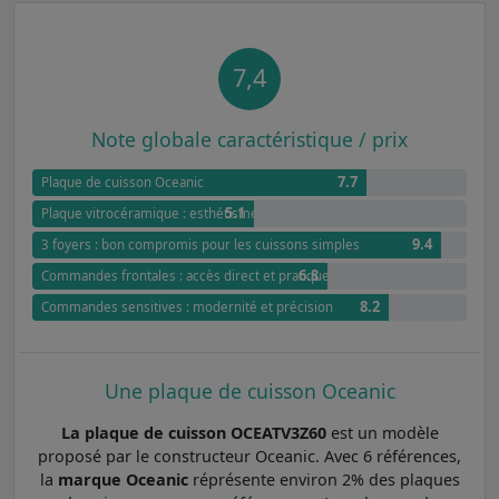
7,4
Note globale caractéristique / prix
7.7
Plaque de cuisson Oceanic
5.1
Plaque vitrocéramique : esthétisme et simplicité
9.4
3 foyers : bon compromis pour les cuissons simples
6.8
Commandes frontales : accès direct et pratique
8.2
Commandes sensitives : modernité et précision
Une plaque de cuisson Oceanic
La plaque de cuisson OCEATV3Z60
est un modèle
proposé par le constructeur Oceanic. Avec 6 références,
la
marque Oceanic
réprésente environ 2% des plaques