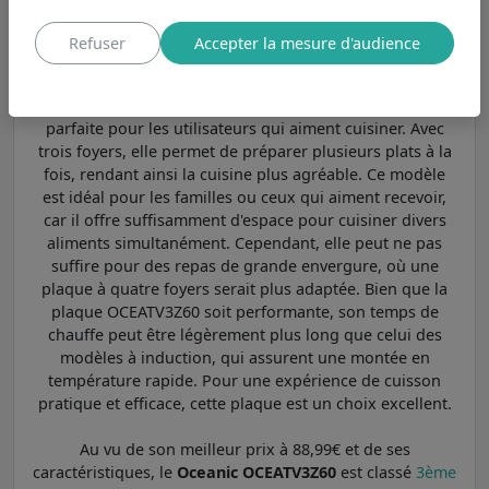
3 foyers : bon compromis pour les cuissons
Refuser
Accepter la mesure d'audience
simples
La plaque de cuisson OCEATV3Z60 de Oceanic est
parfaite pour les utilisateurs qui aiment cuisiner. Avec
trois foyers, elle permet de préparer plusieurs plats à la
fois, rendant ainsi la cuisine plus agréable. Ce modèle
est idéal pour les familles ou ceux qui aiment recevoir,
car il offre suffisamment d'espace pour cuisiner divers
aliments simultanément. Cependant, elle peut ne pas
suffire pour des repas de grande envergure, où une
plaque à quatre foyers serait plus adaptée. Bien que la
plaque OCEATV3Z60 soit performante, son temps de
chauffe peut être légèrement plus long que celui des
modèles à induction, qui assurent une montée en
température rapide. Pour une expérience de cuisson
pratique et efficace, cette plaque est un choix excellent.
Au vu de son meilleur prix à 88,99€ et de ses
caractéristiques, le
Oceanic OCEATV3Z60
est classé
3ème