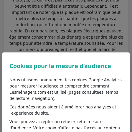
peuvent être difficiles à entretenir. Cependant, il est
important de noter que la plaque vitrocéramique peut
mettre plus de temps à chauffer que les plaques à
induction, qui offrent une montée en température
rapide. En comparaison, les plaques électriques peuvent
également consommer plus d'énergie et prendre plus de
temps pour atteindre la température souhaitée. Pour les
cuisiniers qui privilégient l'esthétique et la facilité
d'entretien, la plaque vitrocéramique OCEATV3Z60 est un
choix judicieux.
Cookies pour la mesure d’audience
Parmi les
plaques de cuisson Oceanic vitrocéramiques
Nous utilisons uniquement les cookies Google Analytics
: : esthétisme et simplicité
et aux caractéristiques
pour mesurer l’audience et comprendre comment
principales les plus proches, nous pouvons le comparer
Lesménagers.com est utilisé (pages consultées, temps
au modèle
TV2ZSE9
.
de lecture, navigation).
Oceanic TV2ZSE9
Ces données nous aident à améliorer nos analyses et
8,4
/10
Moins cher de 19€
, se différencie
l’expérience du site.
principalement par son nombre de
Voir
Vous pouvez accepter ou refuser cette mesure
foyers 2 foyers.
d’audience. Votre choix n’affecte pas l’accès au contenu.