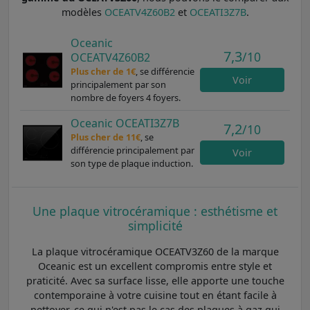
modèles
OCEATV4Z60B2
et
OCEATI3Z7B
.
Oceanic
7,3
/10
OCEATV4Z60B2
Plus cher de 1€
, se différencie
Voir
principalement par son
nombre de foyers 4 foyers.
Oceanic OCEATI3Z7B
7,2
/10
Plus cher de 11€
, se
différencie principalement par
Voir
son type de plaque induction.
Une plaque vitrocéramique : esthétisme et
simplicité
La plaque vitrocéramique OCEATV3Z60 de la marque
Oceanic est un excellent compromis entre style et
praticité. Avec sa surface lisse, elle apporte une touche
contemporaine à votre cuisine tout en étant facile à
nettoyer, ce qui n'est pas le cas des plaques à gaz qui