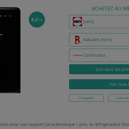
ACHETEZ AU ME
8,2
/10
Darty
Rakuten (tiers)
Conforama
Voir tous les pri
Voir tous 
Comparer
Liste d'e
tion pour son rapport caractéristique / prix,
le réfrigérateur 