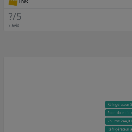
Fnac
?
/5
? avis
Réfrigérateur
Pose libre : flex
Volume 244,0 L
Réfrigérateur à