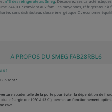
et
n°3 des réfrigérateurs Smeg
. Découvrez ses caractéristiques 
olume 244,0 L : convient aux familles moyennes, réfrigérateur à fr
iorée, sans distributeur, classe énergétique C : économie équili
A PROPOS DU SMEG FAB28RBL6
BL6 ?
BL6 sont :
erture accidentelle de la porte pour éviter la déperdition de froi
tropicale élargie (de 10°C à 43 C ), permet un fonctionnement opt
une cave