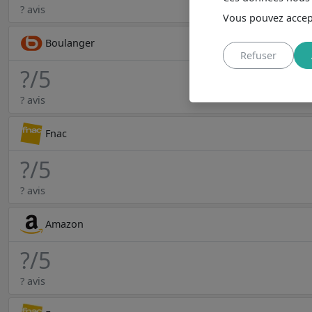
? avis
Vous pouvez accept
Boulanger
Refuser
?
/5
? avis
Fnac
?
/5
? avis
Amazon
?
/5
? avis