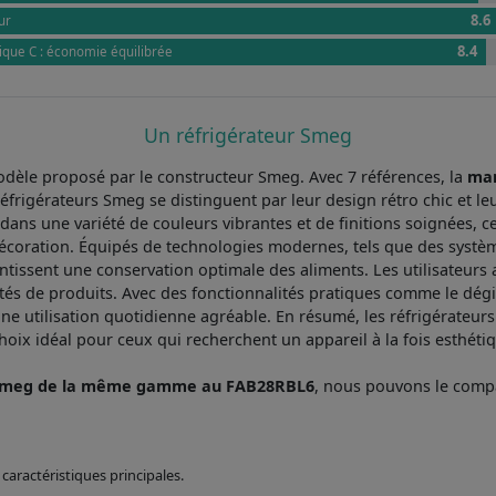
8.6
ur
8.4
ique C : économie équilibrée
Un réfrigérateur Smeg
dèle proposé par le constructeur Smeg. Avec 7 références, la
ma
éfrigérateurs Smeg se distinguent par leur design rétro chic et le
 dans une variété de couleurs vibrantes et de finitions soignées, c
coration. Équipés de technologies modernes, tels que des systèmes 
antissent une conservation optimale des aliments. Les utilisateurs
tités de produits. Avec des fonctionnalités pratiques comme le d
une utilisation quotidienne agréable. En résumé, les réfrigérateurs 
hoix idéal pour ceux qui recherchent un appareil à la fois esthéti
 Smeg de la même gamme au FAB28RBL6
, nous pouvons le com
caractéristiques principales.