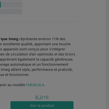
rque Smeg
réprésente environ 11% des
ur excellente qualité, apportant une touche
es appareils sont conçus pour s'intégrer
de circulation d'air optimisés et des tiroirs
 apprécient également la capacité généreuse,
égivrage automatique et un fonctionnement
Smeg allient style, performance et praticité,
que et fonctionnel.
parer au modèle
FAB28LBL6
.
8,2
/10
Voir
le produit