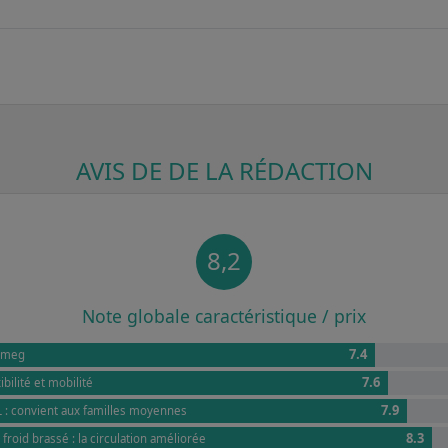
AVIS DE DE LA RÉDACTION
8,2
Note globale caractéristique / prix
7.4
 Smeg
7.6
ibilité et mobilité
7.9
 : convient aux familles moyennes
8.3
 froid brassé : la circulation améliorée