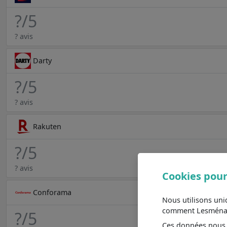
?
/5
? avis
Darty
?
/5
? avis
Rakuten
?
/5
? avis
Cookies pour
Conforama
Nous utilisons un
comment Lesménager
?
/5
Ces données nous a