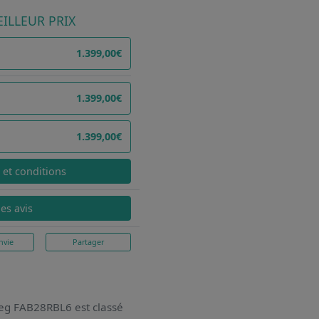
ILLEUR PRIX
1.399,00€
1.399,00€
1.399,00€
x et conditions
les avis
nvie
Partager
Smeg FAB28RBL6
est classé