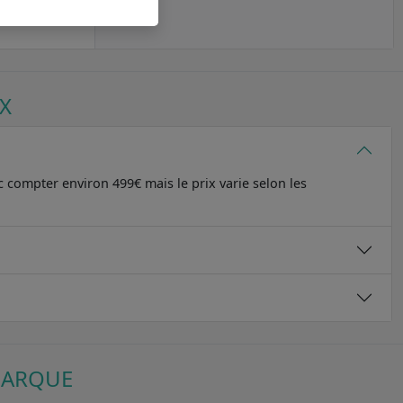
ome
X
 compter environ 499€ mais le prix varie selon les
MARQUE