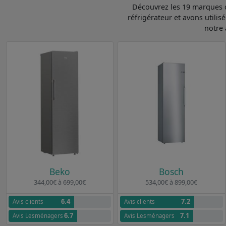
Découvrez les 19 marques d
réfrigérateur et avons utili
notre 
Beko
Bosch
344,00€ à 699,00€
534,00€ à 899,00€
6.4
7.2
Avis clients
Avis clients
6.7
7.1
Avis Lesménagers
Avis Lesménagers