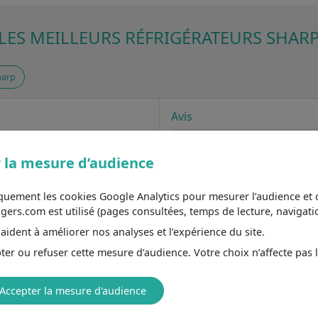
LES MEILLEURS RÉFRIGÉRATEURS SHAR
arp
Avis
Aucun avis clients
7
Avis Lesménagers (caractéristique / 
 la mesure d’audience
Note par caractéristique 
iquement les cookies Google Analytics pour mesurer l’audience e
prix
, découvrez
le réfrigérateur
s.com est utilisé (pages consultées, temps de lecture, navigatio
7
ctéristiques principales
Réfrigérateur Sharp
ident à améliorer nos analyses et l’expérience du site.
Pose libre : flexibilité et mobilité
er ou refuser cette mesure d’audience. Votre choix n’affecte pas 
é
7
Volume 201 : convient aux familles
illes moyennes
5.6
Réfrigérateur à froid statique : le s
 le système traditionnel
Accepter la mesure d'audience
économe
Sans distributeur