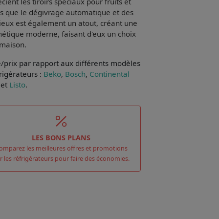
écient les
tiroirs spéciaux
pour fruits et
les que le dégivrage automatique et des
ieux
est également un atout, créant une
hétique moderne
, faisant d'eux un choix
 maison.
e/prix par rapport aux différents modèles
rigérateurs :
Beko
,
Bosch
,
Continental
et
Listo
.
LES BONS PLANS
omparez les meilleures offres et promotions
r les réfrigérateurs pour faire des économies.