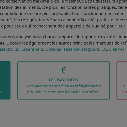
ne conservation maximale de la fraîcheur. Les utilisateurs appr
atation des aliments. De plus, les fonctionnalités pratiques, tel
ion quotidienne encore plus agréable. Leur
fonctionnement silenc
ésumé, les réfrigérateurs Sharp allient
efficacité
,
praticité
et
est
ux pour ceux qui recherchent des appareils de qualité pour leur
ous avons analysé pour chaque appareil le
rapport caractéristiqu
nts
. Découvrez également les autres principales marques de réf
Electrolux
,
Essentiel B
,
Gorenje
,
Hisense
,
Hotpoint
,
LG
,
Liebherr
LES PAS CHERS
Comparez notre sélection de réfrigérateurs à
C
s.
prix réduits et trouvez les meilleures offres.
su