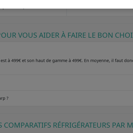
6.4
Classe énergétique E : moins écon
 profondeur) : 160 / 57 / 54
POUR VOUS AIDER À FAIRE LE BON CHOI
r est à 499€ et son haut de gamme à 499€. En moyenne, il faut donc
arp ?
S COMPARATIFS RÉFRIGÉRATEURS PAR 