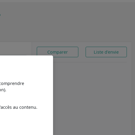
P
Comparer
Liste d'envie
.5
prix)
comparée au
t comprendre
n).
.5
8.7
l’accès au contenu.
.5
 moyennes
ystème traditionnel
9.4