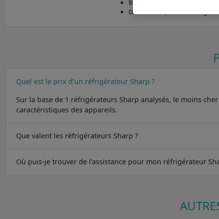
Blanc
Dimensions (hauteur x largeur x
Quel est le prix d'un réfrigérateur Sharp ?
Sur la base de 1 réfrigérateurs Sharp analysés, le moins che
caractéristiques des appareils.
Que valent les réfrigérateurs Sharp ?
Où puis-je trouver de l'assistance pour mon réfrigérateur Sh
AUTRE