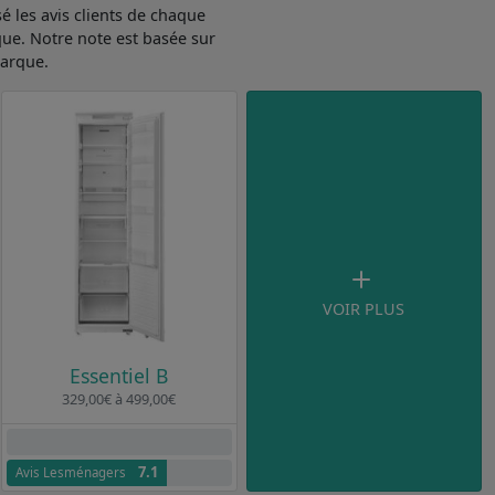
 les avis clients de chaque
que. Notre note est basée sur
marque.
VOIR PLUS
Essentiel B
329,00€ à 499,00€
Aucun avis clients
7.1
Avis Lesménagers