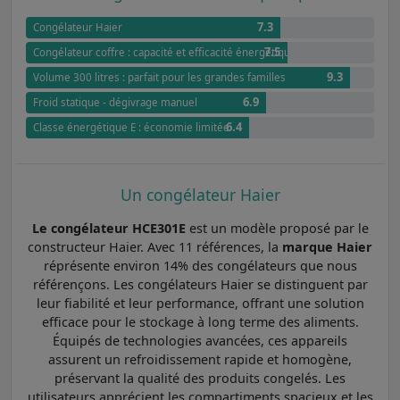
7.3
Congélateur Haier
7.5
Congélateur coffre : capacité et efficacité énergétique
9.3
Volume 300 litres : parfait pour les grandes familles
6.9
Froid statique - dégivrage manuel
6.4
Classe énergétique E : économie limitée
Un congélateur Haier
Le congélateur HCE301E
est un modèle proposé par le
constructeur Haier. Avec 11 références, la
marque Haier
réprésente environ 14% des congélateurs que nous
référençons. Les congélateurs Haier se distinguent par
leur fiabilité et leur performance, offrant une solution
efficace pour le stockage à long terme des aliments.
Équipés de technologies avancées, ces appareils
assurent un refroidissement rapide et homogène,
préservant la qualité des produits congelés. Les
utilisateurs apprécient les compartiments spacieux et les