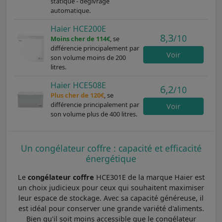
statique - dégivrage
automatique.
Haier HCE200E
8,3
/10
Moins cher de 114€
, se
différencie principalement par
Voir
son volume moins de 200
litres.
Haier HCE508E
6,2
/10
Plus cher de 120€
, se
différencie principalement par
Voir
son volume plus de 400 litres.
Un congélateur coffre : capacité et efficacité
énergétique
Le
congélateur coffre
HCE301E de la marque Haier est
un choix judicieux pour ceux qui souhaitent maximiser
leur espace de stockage. Avec sa capacité généreuse, il
est idéal pour conserver une grande variété d'aliments.
Bien qu'il soit moins accessible que le congélateur