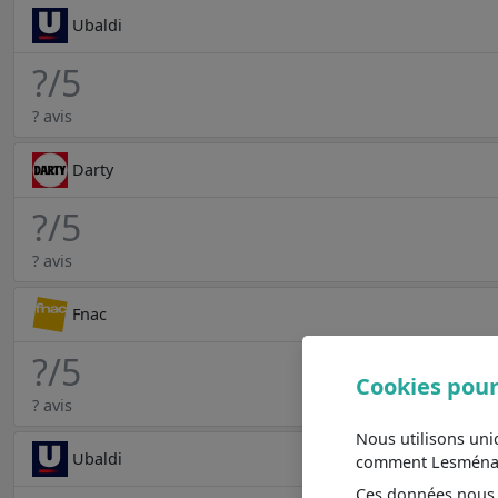
Ubaldi
?
/5
? avis
Darty
?
/5
? avis
Fnac
?
/5
Cookies pour
? avis
Nous utilisons un
Ubaldi
comment Lesménager
Ces données nous a