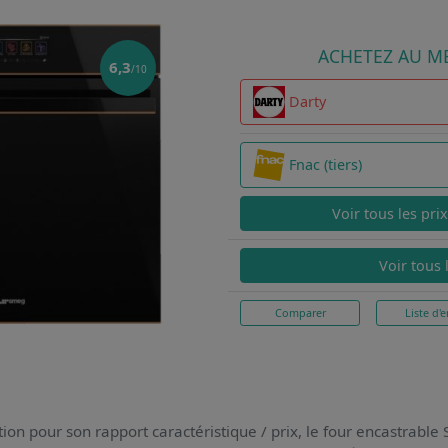
ACHETEZ AU ME
6,3
/10
Darty
Fnac (tiers)
Voir tous les pri
Voir tous 
Comparer
Liste d'e
ion pour son rapport caractéristique / prix,
le four encastrab