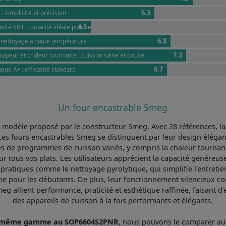
6.3
 : simplicité et précision
4.3
vité 68 L : capacité idéale pour les familles
6.8
: nettoyage à haute température
7.3
vapeur et chaleur tournante : cuisson saine et douce
6.7
que A+ : efficacité standard
Un four encastrable Smeg
 modèle proposé par le constructeur Smeg. Avec 28 références, l
es fours encastrables Smeg se distinguent par leur design élégant
és de programmes de cuisson variés, y compris la chaleur tournante
r tous vos plats. Les utilisateurs apprécient la capacité généreuse
ratiques comme le nettoyage pyrolytique, qui simplifie l'entretien. 
ême pour les débutants. De plus, leur fonctionnement silencieux c
eg allient performance, praticité et esthétique raffinée, faisant 
des appareils de cuisson à la fois performants et élégants.
la même gamme au SOP6604S2PNR
, nous pouvons le comparer a