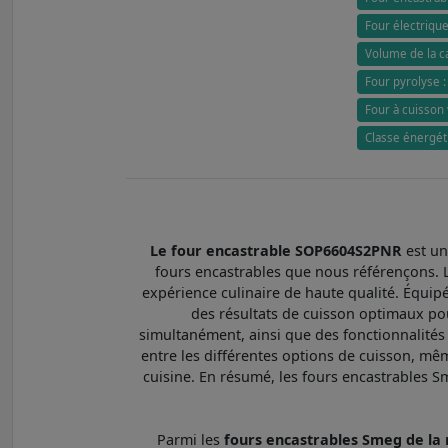
Four électrique
Volume de la ca
Four pyrolyse 
Four à cuisson 
Classe énergéti
Le four encastrable SOP6604S2PNR
est un
fours encastrables que nous référençons. L
expérience culinaire de haute qualité. Équip
des résultats de cuisson optimaux pou
simultanément, ainsi que des fonctionnalités p
entre les différentes options de cuisson, m
cuisine. En résumé, les fours encastrables Sm
Parmi les
fours encastrables Smeg de 