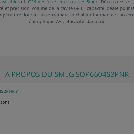
astrables
et
n°24 des fours encastrables Smeg
. Découvrez ses c
ité et précision, volume de la cavité 68 L : capacité idéale pour l
pérature, four à cuisson vapeur et chaleur tournante : cuisson 
énergétique A+ : efficacité standard.
A PROPOS DU SMEG SOP6604S2PNR
04S2PNR ?
sont :