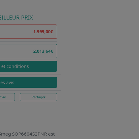
ILLEUR PRIX
1.999,00€
2.013,64€
x et conditions
les avis
nvie
Partager
le Smeg SOP6604S2PNR
est