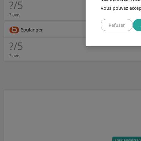
?
/5
Vous pouvez accept
? avis
Refuser
Boulanger
?
/5
? avis
Four encastra