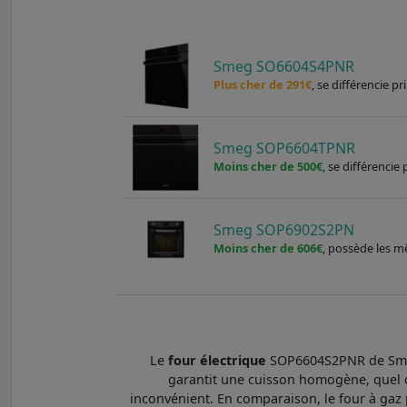
Smeg SO6604S4PNR
Plus cher de 291€
, se différencie 
Smeg SOP6604TPNR
Moins cher de 500€
, se différenci
Smeg SOP6902S2PN
Moins cher de 606€
, possède les m
Le
four électrique
SOP6604S2PNR de Smeg 
garantit une cuisson homogène, quel qu
inconvénient. En comparaison, le four à gaz