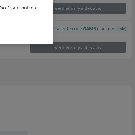
l’accès au contenu.
Vérifier s'il y a des avis
-5% supplémentaires avec le code
GAM5
(non cumulable)
Vérifier s'il y a des avis