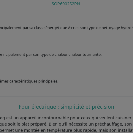
SOP6902S2PN
.
principalement par sa classe énergétique A++ et son type de nettoyage hydrol
e principalement par son type de chaleur chaleur tournante.
êmes caractéristiques principales.
Four électrique : simplicité et précision
est un appareil incontournable pour ceux qui veulent cuisiner ef
e soit le plat préparé. Bien qu'il nécessite un préchauffage, son 
 permet une montée en température plus rapide, mais son installat