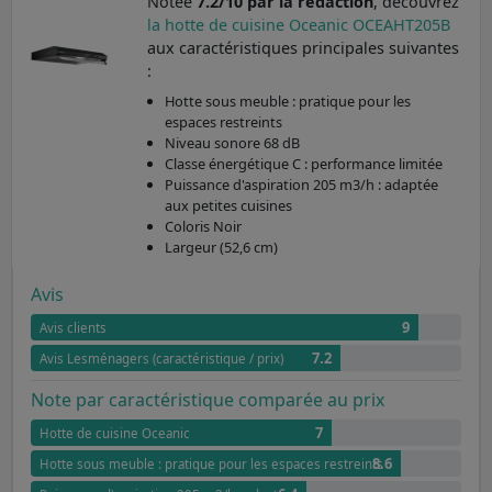
Notée
7.2/10 par la rédaction
, découvrez
la hotte de cuisine Oceanic OCEAHT205B
aux caractéristiques principales suivantes
:
Hotte sous meuble : pratique pour les
espaces restreints
Niveau sonore 68 dB
Classe énergétique C : performance limitée
Puissance d'aspiration 205 m3/h : adaptée
aux petites cuisines
Coloris Noir
Largeur (52,6 cm)
Avis
9
Avis clients
7.2
Avis Lesménagers (caractéristique / prix)
Note par caractéristique comparée au prix
7
Hotte de cuisine Oceanic
8.6
Hotte sous meuble : pratique pour les espaces restreints