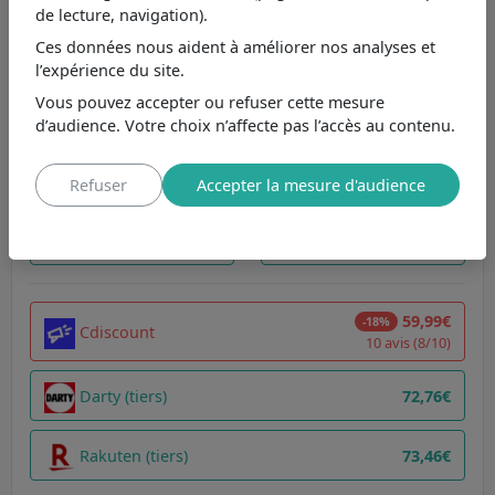
de lecture, navigation).
Note par caractéristique comparée au prix
Ces données nous aident à améliorer nos analyses et
7
Hotte de cuisine Oceanic
l’expérience du site.
8.3
Hotte sous meuble : pratique pour les espaces restreints
Vous pouvez accepter ou refuser cette mesure
6.2
Puissance d'aspiration 205 m3/h : adaptée aux petites cuisines
d’audience. Votre choix n’affecte pas l’accès au contenu.
7.1
Niveau sonore 68 dB
6.3
Classe énergétique C : performance limitée
Refuser
Accepter la mesure d'audience
Comparer
Liste d'envie
59,99€
-18%
Cdiscount
10 avis (8/10)
Darty (tiers)
72,76€
Rakuten (tiers)
73,46€