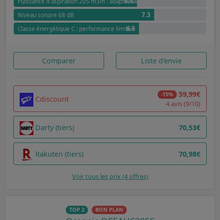
6.4
Puissance d'aspiration 205 m3/h : adaptée aux petites cuisines
7.3
Niveau sonore 68 dB
6.5
Classe énergétique C : performance limitée
Comparer
Liste d'envie
59,99€
-15%
Cdiscount
4 avis (9/10)
Darty (tiers)
70,53€
Rakuten (tiers)
70,98€
Voir tous les prix (4 offres)
TOP 2
BON PLAN