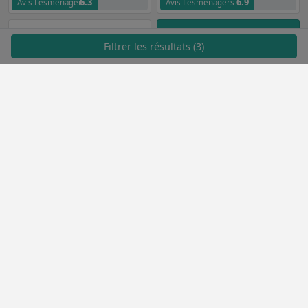
6.3
6.9
Avis Lesménagers
Avis Lesménagers
Filtrer les résultats (3)
VOIR PLUS
Brandt
199,00€ à 269,00€
9
Avis clients
7.1
Avis Lesménagers
Méthodologie de classement
Gestion des cookies