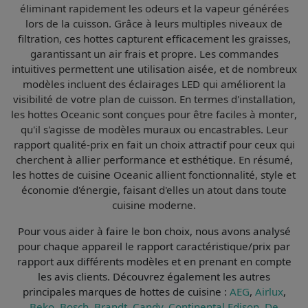
éliminant rapidement les odeurs et la vapeur générées
lors de la cuisson. Grâce à leurs
multiples niveaux de
filtration
, ces hottes capturent efficacement les graisses,
garantissant un air frais et propre. Les
commandes
intuitives
permettent une utilisation aisée, et de nombreux
modèles incluent des
éclairages LED
qui améliorent la
visibilité de votre plan de cuisson. En termes d'installation,
les hottes Oceanic sont conçues pour être
faciles à monter
,
qu'il s'agisse de modèles muraux ou encastrables. Leur
rapport qualité-prix en fait un choix attractif pour ceux qui
cherchent à allier
performance
et
esthétique
. En résumé,
les hottes de cuisine Oceanic allient
fonctionnalité
,
style
et
économie d'énergie
, faisant d'elles un atout dans toute
cuisine moderne.
Pour vous aider à faire le bon choix, nous avons analysé
pour chaque appareil le
rapport caractéristique/prix par
rapport aux différents modèles et en prenant en compte
les avis clients
. Découvrez également les autres
principales marques de hottes de cuisine :
AEG
,
Airlux
,
Beko
,
Bosch
,
Brandt
,
Candy
,
Continental Edison
,
De