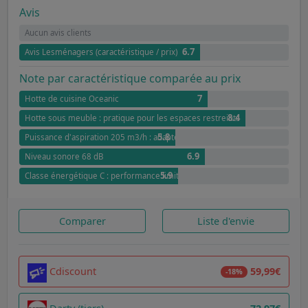
Avis
Aucun avis clients
6.7
Avis Lesménagers (caractéristique / prix)
Note par caractéristique comparée au prix
7
Hotte de cuisine Oceanic
8.4
Hotte sous meuble : pratique pour les espaces restreints
5.8
Puissance d'aspiration 205 m3/h : adaptée aux petites cuisines
6.9
Niveau sonore 68 dB
5.9
Classe énergétique C : performance limitée
Comparer
Liste d'envie
Cdiscount
59,99€
-18%