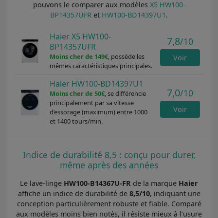
pouvons le comparer aux modèles
X5 HW100-
BP14357UFR
et
HW100-BD14397U1
.
Haier X5 HW100-
7,8
/10
BP14357UFR
Moins cher de 149€
, possède les
Voir
mêmes caractéristiques principales.
Haier HW100-BD14397U1
7,0
/10
Moins cher de 50€
, se différencie
principalement par sa vitesse
Voir
d’essorage (maximum) entre 1000
et 1400 tours/min.
Indice de durabilité 8,5 : conçu pour durer,
même après des années
Le lave-linge
HW100-B14367U-FR
de la marque
Haier
affiche un indice de durabilité de
8,5/10
, indiquant une
conception particulièrement robuste et fiable. Comparé
aux modèles moins bien notés, il résiste mieux à l’usure