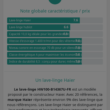
Note globale caractéristique / prix
7.6
Lave-linge Haier
6.6
Lave-linge hublot
6.5
Capacité 10,0 kg idéale pour les grandes familles
7.8
Vitesse d'essorage 1.400 tr/mn pour des vêtements presque secs
7.8
Niveau sonore en essorage 70 db pour un silence optimal
7.8
Classe énergétique A pour maximiser les économies d'énergie
7.8
Indice de durabilité 8,5 : conçu pour durer, même après des années
Un lave-linge Haier
Le lave-linge HW100-B14367U-FR
est un modèle
proposé par le constructeur Haier. Avec 20 références, la
marque Haier
réprésente environ 9% des lave-linge que
nous référençons. Les lave-linge Haier se distinguent par
leur performance et leur technologie innovante, offrant