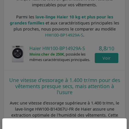
impeccables pour vos vêtements.
Parmi les
lave-linge Haier 10 kg et plus pour les
grandes familles
et aux caractéristiques principales les
plus proches, nous pouvons le comparer au modèle
HW100-BP14929A-S
.
8,8
/10
Haier HW100-BP14929A-S
Moins cher de 250€
, possède les
Voir
mêmes caractéristiques principales.
Une vitesse d'essorage à 1.400 tr/mn pour des
vêtements presque secs, mais attention à
l'usure
Avec une vitesse d'essorage supérieure à 1.400 tr/mn, le
lave-linge HW100-B14367U-FR de Haier assure une
extraction optimale de l'humidité des vêtements. Cette
haute vitesse permet de réduire considérablement le
temps de séchage, que ce soit à l'air libre ou au sèche-