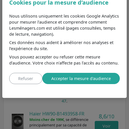
Cookies pour la mesure d’audience
linge. Comparé aux lave-linge à vitesse plus basse, ce
modèle est idéal pour les articles volumineux comme les
Nous utilisons uniquement les cookies Google Analytics
serviettes et les draps, qui ressortent quasiment secs.
pour mesurer l’audience et comprendre comment
Toutefois, cette vitesse peut être trop intense pour les
Lesménagers.com est utilisé (pages consultées, temps
textiles délicats, il est donc recommandé d’utiliser une
de lecture, navigation).
vitesse réduite pour ces articles. Par rapport à un lave-
linge à moins de 1000 tours/min, le HW100-B14367U-FR
Ces données nous aident à améliorer nos analyses et
de Haier offre un gain de temps et une meilleure
l’expérience du site.
efficacité énergétique. C'est une option parfaite pour
Vous pouvez accepter ou refuser cette mesure
ceux qui recherchent une machine rapide et
d’audience. Votre choix n’affecte pas l’accès au contenu.
performante pour leur lessive quotidienne.
Parmi les
lave-linge Haier avec vitesse d'essorage plus
Refuser
Accepter la mesure d'audience
de 1400 tours/min
et aux caractéristiques principales les
plus proches, nous pouvons le comparer aux modèles
HW90-B14939S8-FR
,
RTXSGP47TMSC
et
RTXSGP46TMSCE-
47
.
Haier HW90-B14939S8-FR
8,6
/10
Moins cher de 199€
, se différencie
principalement par sa capacité de
Voir