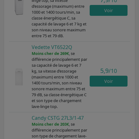
linge top, sa vitesse
d’essorage (maximum) entre
Voir
1000 et 1400 tours/min, sa
classe énergétique C, sa
capacité de lavage 6 et 7 kg et
son niveau sonore maximum
entre 75 et 79 dB.
Vedette VT6522Q
Moins cher de 269€
, se
différencie principalement par
sa capacité de lavage 6 et 7
5,9
/10
kg, sa vitesse d’essorage
(maximum) entre 1000 et
Voir
1400 tours/min, son niveau
sonore maximum entre 75 et
79 dB, sa classe énergétique C
et son type de chargement
lave-linge top.
Candy CSTG 27L3/1-47
Moins cher de 203€
, se
différencie principalement par
son type de chargement lave-