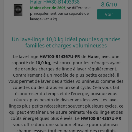
Haier HW80-B14939S8
8,6
/10
Moins cher de 260€
, se différencie
principalement par sa capacité de
Voir
lavage 8 et 9 kg.
Un lave-linge 10,0 kg idéal pour les grandes
familles et charges volumineuses
Le lave-linge
HW100-B14367U-FR
de
Haier
, avec une
capacité de
10,0 kg
, est conçu pour les ménages ayant
de grandes charges de linge à laver régulièrement.
Contrairement à un modèle de plus petite capacité, il
vous permet de laver des articles volumineux comme des
couettes ou des draps en un seul cycle. Cela vous fait
économiser du temps et de l’énergie, puisque vous
n’aurez plus besoin de diviser vos lessives. Les lave-
linges plus petits nécessitent souvent plusieurs cycles, ce
qui peut entraîner une usure prématurée du linge et des
coûts énergétiques plus élevés. Le
HW100-B14367U-FR
vous offre donc une solution efficace pour optimiser
chaque lessive, tout en garantissant des résultats