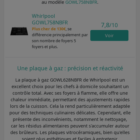
au modèle
GOWL758NBFR
.
Whirlpool
GOWL758NBFR
7,8
/10
Plus cher de 130€
, se
différencie principalement par
Voir
son nombre de foyers 5
foyers et plus.
Une plaque à gaz : précision et réactivité
La plaque à gaz GOWL628NBFR de Whirlpool est un
excellent choix pour les chefs à domicile souhaitant un
contrôle total. Avec ses foyers à flamme, elle offre une
chaleur immédiate, permettant des ajustements rapides
lors de la cuisson. Cela la rend particulièrement adaptée
pour des techniques culinaires délicates. Cependant, elle
présente des inconvénients, notamment le nettoyage,
car les résidus alimentaires peuvent s'accumuler autour
des brûleurs. Les plaques vitrocéramiques, bien qu'elles
soient plus esthétiques et faciles à entretenir,