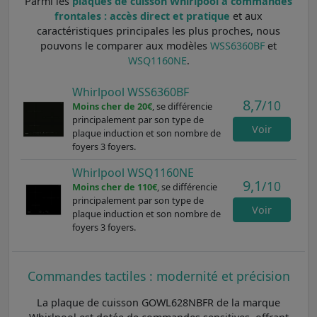
Parmi les
plaques de cuisson Whirlpool à commandes
frontales : accès direct et pratique
et aux
caractéristiques principales les plus proches, nous
pouvons le comparer aux modèles
WSS6360BF
et
WSQ1160NE
.
Whirlpool WSS6360BF
8,7
/10
Moins cher de 20€
, se différencie
principalement par son type de
Voir
plaque induction et son nombre de
foyers 3 foyers.
Whirlpool WSQ1160NE
9,1
/10
Moins cher de 110€
, se différencie
principalement par son type de
Voir
plaque induction et son nombre de
foyers 3 foyers.
Commandes tactiles : modernité et précision
La plaque de cuisson GOWL628NBFR de la marque