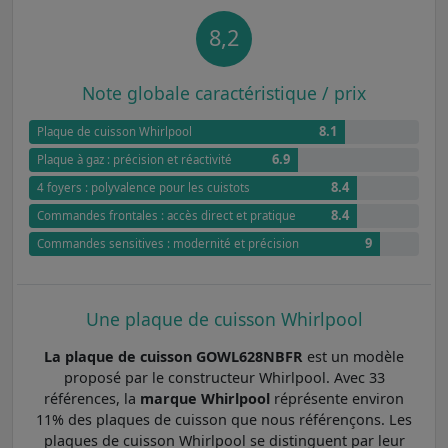
8,2
Note globale caractéristique / prix
8.1
Plaque de cuisson Whirlpool
6.9
Plaque à gaz : précision et réactivité
8.4
4 foyers : polyvalence pour les cuistots
8.4
Commandes frontales : accès direct et pratique
9
Commandes sensitives : modernité et précision
Une plaque de cuisson Whirlpool
La plaque de cuisson GOWL628NBFR
est un modèle
proposé par le constructeur Whirlpool. Avec 33
références, la
marque Whirlpool
réprésente environ
11% des plaques de cuisson que nous référençons. Les
plaques de cuisson Whirlpool se distinguent par leur