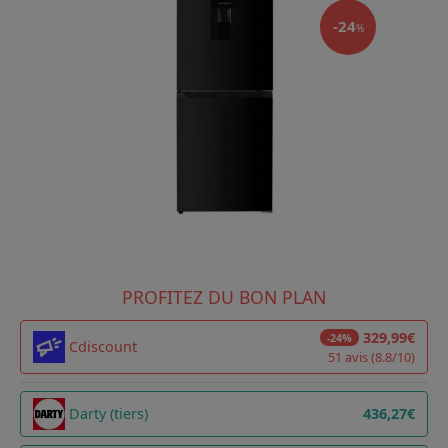
-24
%
PROFITEZ DU BON PLAN
329,99€
-24%
Cdiscount
51 avis (8.8/10)
Darty (tiers)
436,27€