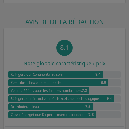
AVIS DE DE LA RÉDACTION
8,1
Note globale caractéristique / prix
8.4
Réfrigérateur Continental Edison
8.9
Pose libre : flexibilité et mobilité
7.2
Volume 251 L : pour les familles nombreuses
9.4
Réfrigérateur à froid ventilé : l'excellence technologique
7.5
Distributeur d'eau
7.8
Classe énergétique D : performance acceptable